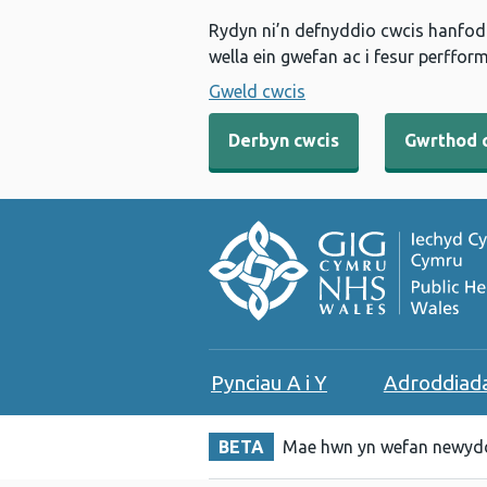
Rydyn ni’n defnyddio cwcis hanfodo
wella ein gwefan ac i fesur perfform
Gweld cwcis
Derbyn cwcis
Gwrthod 
Pynciau A i Y
Adroddiad
BETA
Mae hwn yn wefan newydd