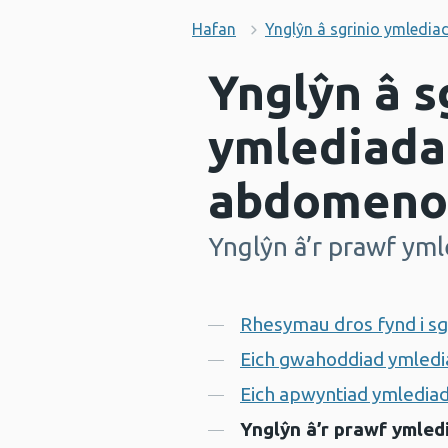
Hafan
Ynglŷn â sgrinio ymledi
Ynglŷn â s
ymlediada
abdomeno
Ynglŷn â’r prawf ym
-
Cynnwys
Rhesymau dros fynd i sg
Eich gwahoddiad ymledi
Eich apwyntiad ymledia
Ynglŷn â’r prawf ymled