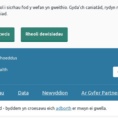
l i sicrhau fod y wefan yn gweithio. Gyda’ch caniatâd, rydyn
iad.
cwcis
Rheoli dewisiadau
C
au
Data
Newyddion
Ar Gyfer Partne
 - byddem yn croesawu eich
adborth
er mwyn ei gwella.