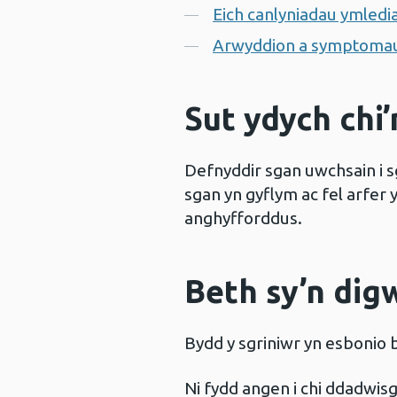
Eich canlyniadau ymled
Arwyddion a symptomau
Sut ydych chi
Defnyddir sgan uwchsain i s
sgan yn gyflym ac fel arfer y
anghyfforddus.
Beth sy’n dig
Bydd y sgriniwr yn esbonio 
Ni fydd angen i chi ddadwisg