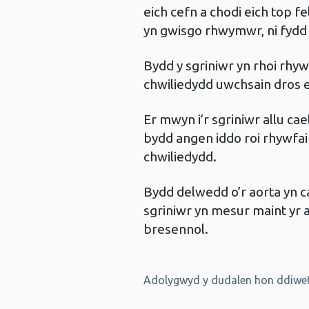
eich cefn a chodi eich top f
yn gwisgo rhwymwr, ni fydd 
Bydd y sgriniwr yn rhoi rhyw
chwiliedydd uwchsain dros 
Er mwyn i’r sgriniwr allu cae
bydd angen iddo roi rhywfa
chwiliedydd.
Bydd delwedd o’r aorta yn ca
sgriniwr yn mesur maint yr a
bresennol.
Adolygwyd y dudalen hon ddiwet