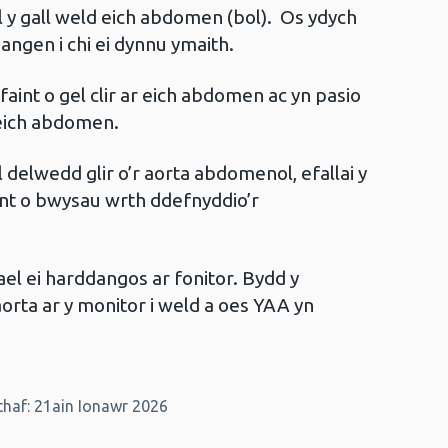
el y gall weld eich abdomen (bol). Os ydych
angen i chi ei dynnu ymaith.
faint o gel clir ar eich abdomen ac yn pasio
eich abdomen.
l delwedd glir o’r aorta abdomenol, efallai y
int o bwysau wrth ddefnyddio’r
el ei harddangos ar fonitor. Bydd y
orta ar y monitor i weld a oes YAA yn
haf: 21ain Ionawr 2026