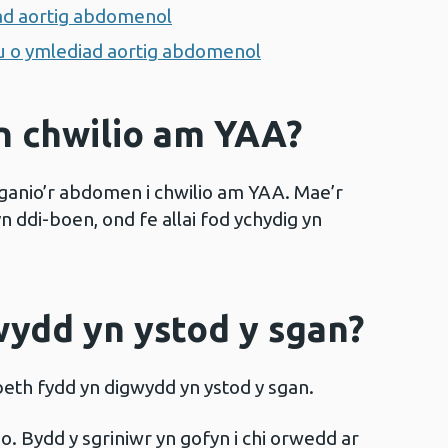
iad aortig abdomenol
 o ymlediad aortig abdomenol
’n chwilio am YAA?
ganio’r abdomen i chwilio am YAA. Mae’r
n ddi-boen, ond fe allai fod ychydig yn
wydd yn ystod y sgan?
beth fydd yn digwydd yn ystod y sgan.
o. Bydd y sgriniwr yn gofyn i chi orwedd ar