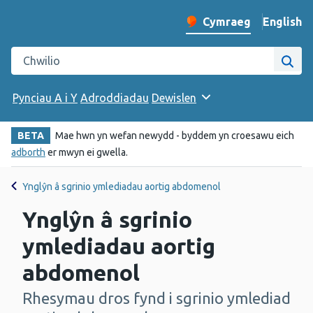
English
– Change 
Cymraeg
Newid iaith y wefan
Chwilio gwefan Iechyd Cyhoeddus Cymru
Chwi
Pynciau A i Y
Adroddiadau
Dewislen
BETA
Mae hwn yn wefan newydd - byddem yn croesawu eich
adborth
er mwyn ei gwella.
Ynglŷn â sgrinio ymlediadau aortig abdomenol
Ynglŷn â sgrinio
ymlediadau aortig
abdomenol
Rhesymau dros fynd i sgrinio ymlediad
-