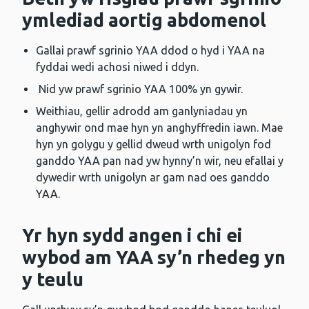
ymlediad aortig abdomenol
Gallai prawf sgrinio YAA ddod o hyd i YAA na
fyddai wedi achosi niwed i ddyn.
Nid yw prawf sgrinio YAA 100% yn gywir.
Weithiau, gellir adrodd am ganlyniadau yn
anghywir ond mae hyn yn anghyffredin iawn. Mae
hyn yn golygu y gellid dweud wrth unigolyn fod
ganddo YAA pan nad yw hynny’n wir, neu efallai y
dywedir wrth unigolyn ar gam nad oes ganddo
YAA.
Yr hyn sydd angen i chi ei
wybod am YAA sy’n rhedeg yn
y teulu