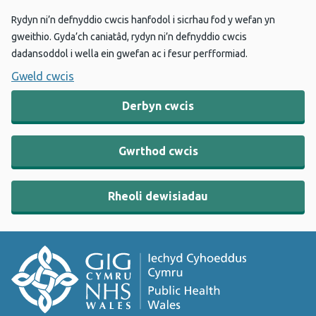
Rydyn ni’n defnyddio cwcis hanfodol i sicrhau fod y wefan yn
gweithio. Gyda’ch caniatâd, rydyn ni’n defnyddio cwcis
dadansoddol i wella ein gwefan ac i fesur perfformiad.
Gweld cwcis
Derbyn cwcis
Gwrthod cwcis
Rheoli dewisiadau