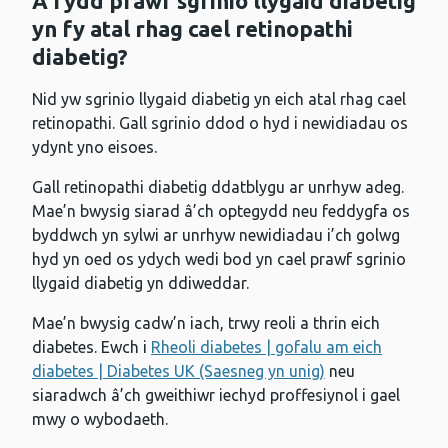
A fydd prawf sgrinio llygaid diabetig
yn fy atal rhag cael retinopathi
diabetig?
Nid yw sgrinio llygaid diabetig yn eich atal rhag cael
retinopathi. Gall sgrinio ddod o hyd i newidiadau os
ydynt yno eisoes.
Gall retinopathi diabetig ddatblygu ar unrhyw adeg.
Mae’n bwysig siarad â’ch optegydd neu feddygfa os
byddwch yn sylwi ar unrhyw newidiadau i’ch golwg
hyd yn oed os ydych wedi bod yn cael prawf sgrinio
llygaid diabetig yn ddiweddar.
Mae’n bwysig cadw’n iach, trwy reoli a thrin eich
diabetes. Ewch i
Rheoli diabetes | gofalu am eich
diabetes | Diabetes UK (Saesneg yn unig)
neu
siaradwch â’ch gweithiwr iechyd proffesiynol i gael
mwy o wybodaeth.