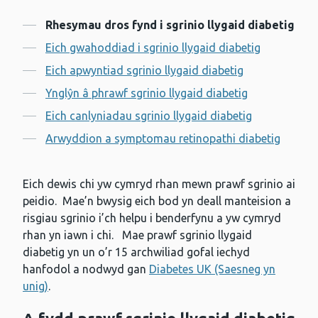
Cynnwys
Rhesymau dros fynd i sgrinio llygaid diabetig
Eich gwahoddiad i sgrinio llygaid diabetig
Eich apwyntiad sgrinio llygaid diabetig
Ynglŷn â phrawf sgrinio llygaid diabetig
Eich canlyniadau sgrinio llygaid diabetig
Arwyddion a symptomau retinopathi diabetig
Eich dewis chi yw cymryd rhan mewn prawf sgrinio ai
peidio. Mae’n bwysig eich bod yn deall manteision a
risgiau sgrinio i’ch helpu i benderfynu a yw cymryd
rhan yn iawn i chi. Mae prawf sgrinio llygaid
diabetig yn un o’r 15 archwiliad gofal iechyd
hanfodol a nodwyd gan
Diabetes UK (Saesneg yn
unig)
.