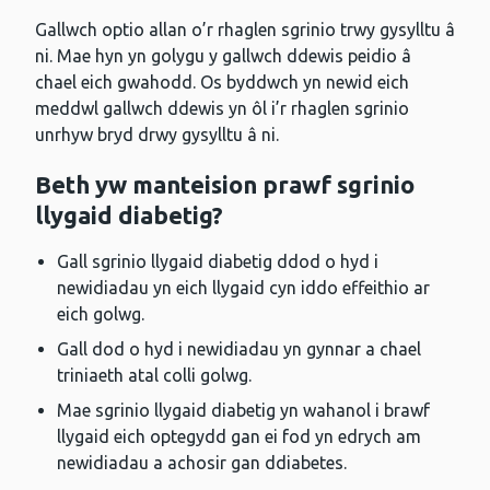
Gallwch optio allan o’r rhaglen sgrinio trwy gysylltu â
ni. Mae hyn yn golygu y gallwch ddewis peidio â
chael eich gwahodd. Os byddwch yn newid eich
meddwl gallwch ddewis yn ôl i’r rhaglen sgrinio
unrhyw bryd drwy gysylltu â ni.
Beth yw manteision prawf sgrinio
llygaid diabetig?
Gall sgrinio llygaid diabetig ddod o hyd i
newidiadau yn eich llygaid cyn iddo effeithio ar
eich golwg.
Gall dod o hyd i newidiadau yn gynnar a chael
triniaeth atal colli golwg.
Mae sgrinio llygaid diabetig yn wahanol i brawf
llygaid eich optegydd gan ei fod yn edrych am
newidiadau a achosir gan ddiabetes.