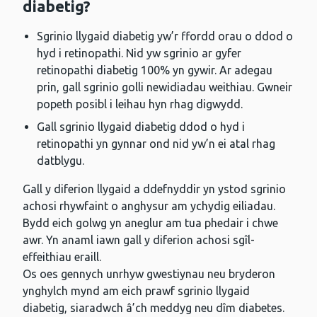
diabetig?
Sgrinio llygaid diabetig yw’r ffordd orau o ddod o
hyd i retinopathi. Nid yw sgrinio ar gyfer
retinopathi diabetig 100% yn gywir. Ar adegau
prin, gall sgrinio golli newidiadau weithiau. Gwneir
popeth posibl i leihau hyn rhag digwydd.
Gall sgrinio llygaid diabetig ddod o hyd i
retinopathi yn gynnar ond nid yw’n ei atal rhag
datblygu.
Gall y diferion llygaid a ddefnyddir yn ystod sgrinio
achosi rhywfaint o anghysur am ychydig eiliadau.
Bydd eich golwg yn aneglur am tua phedair i chwe
awr. Yn anaml iawn gall y diferion achosi sgîl-
effeithiau eraill.
Os oes gennych unrhyw gwestiynau neu bryderon
ynghylch mynd am eich prawf sgrinio llygaid
diabetig, siaradwch â’ch meddyg neu dîm diabetes.