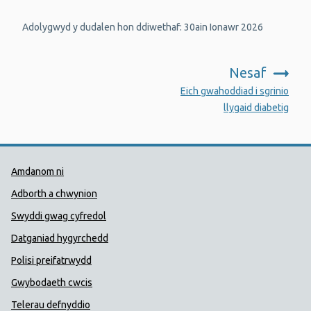
Adolygwyd y dudalen hon ddiwethaf: 30ain Ionawr 2026
Nesaf
:
Eich gwahoddiad i sgrinio
llygaid diabetig
Dolenni Cymorth Iechyd Cyhoedd
Amdanom ni
Adborth a chwynion
Swyddi gwag cyfredol
Datganiad hygyrchedd
Polisi preifatrwydd
Gwybodaeth cwcis
Telerau defnyddio