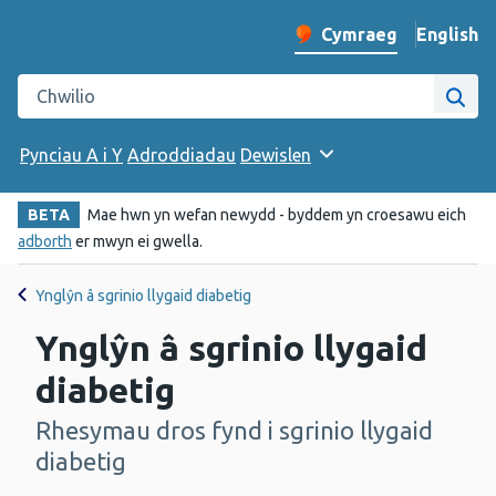
English
– Change 
Cymraeg
Newid iaith y wefan
Chwilio gwefan Iechyd Cyhoeddus Cymru
Chwi
Pynciau A i Y
Adroddiadau
Dewislen
BETA
Mae hwn yn wefan newydd - byddem yn croesawu eich
adborth
er mwyn ei gwella.
Ynglŷn â sgrinio llygaid diabetig
Ynglŷn â sgrinio llygaid
diabetig
Rhesymau dros fynd i sgrinio llygaid
-
diabetig