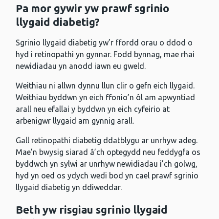
Pa mor gywir yw prawf sgrinio
llygaid diabetig?
Sgrinio llygaid diabetig yw’r ffordd orau o ddod o
hyd i retinopathi yn gynnar. Fodd bynnag, mae rhai
newidiadau yn anodd iawn eu gweld.
Weithiau ni allwn dynnu llun clir o gefn eich llygaid.
Weithiau byddwn yn eich ffonio’n ôl am apwyntiad
arall neu efallai y byddwn yn eich cyfeirio at
arbenigwr llygaid am gynnig arall.
Gall retinopathi diabetig ddatblygu ar unrhyw adeg.
Mae’n bwysig siarad â’ch optegydd neu feddygfa os
byddwch yn sylwi ar unrhyw newidiadau i’ch golwg,
hyd yn oed os ydych wedi bod yn cael prawf sgrinio
llygaid diabetig yn ddiweddar.
Beth yw risgiau sgrinio llygaid