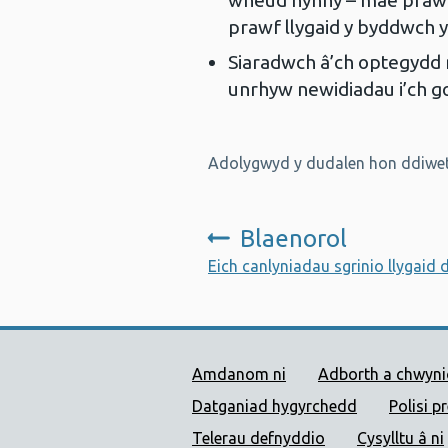
wneud hynny – mae prawf s
prawf llygaid y byddwch y
Siaradwch â’ch optegydd 
unrhyw newidiadau i’ch 
Adolygwyd y dudalen hon ddiwet
Blaenorol
:
Eich canlyniadau sgrinio llygaid 
Dolenni Cymorth Iechyd
Amdanom ni
Adborth a chwyn
Datganiad hygyrchedd
Polisi p
Telerau defnyddio
Cysylltu â ni