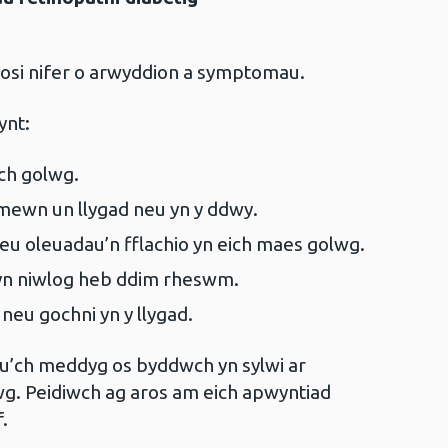
chosi nifer o arwyddion a symptomau.
ynt:
ch golwg.
 mewn un llygad neu yn y ddwy.
eu oleuadau’n fflachio yn eich maes golwg.
yn niwlog heb ddim rheswm.
eu gochni yn y llygad.
u’ch meddyg os byddwch yn sylwi ar
wg. Peidiwch ag aros am eich apwyntiad
af.