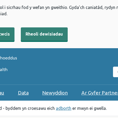
l i sicrhau fod y wefan yn gweithio. Gyda’ch caniatâd, rydyn
iad.
cwcis
Rheoli dewisiadau
C
au
Data
Newyddion
Ar Gyfer Partne
 - byddem yn croesawu eich
adborth
er mwyn ei gwella.