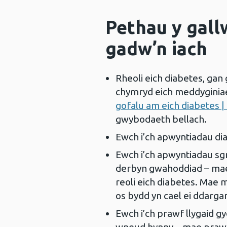
Pethau y gall
gadw’n iach
Rheoli eich diabetes, gan
chymryd eich meddyginiae
gofalu am eich diabetes |
gwybodaeth bellach.
Ewch i’ch apwyntiadau di
Ewch i’ch apwyntiadau sgr
derbyn gwahoddiad – mae p
reoli eich diabetes. Mae 
os bydd yn cael ei ddarga
Ewch i’ch prawf llygaid g