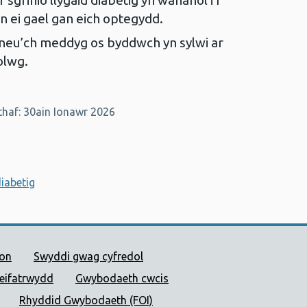
grinio llygaid diabetig yn wahanol i’r
n ei gael gan eich optegydd.
neu’ch meddyg os byddwch yn sylwi ar
golwg.
haf: 30ain Ionawr 2026
diabetig
 Cyhoeddus Cymru
ion
Swyddi gwag cyfredol
reifatrwydd
Gwybodaeth cwcis
Rhyddid Gwybodaeth (FOI)