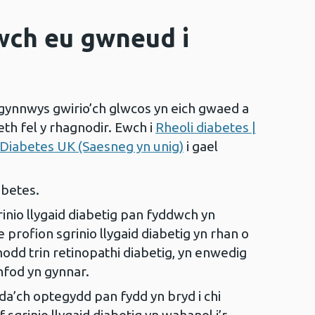
wch eu gwneud i
 gynnwys gwirio’ch glwcos yn eich gwaed a
th fel y rhagnodir. Ewch i
Rheoli diabetes |
 Diabetes UK (Saesneg yn unig)
i gael
abetes.
inio llygaid diabetig pan fyddwch yn
rofion sgrinio llygaid diabetig yn rhan o
modd trin retinopathi diabetig, yn enwedig
nfod yn gynnar.
yda’ch optegydd pan fydd yn bryd i chi