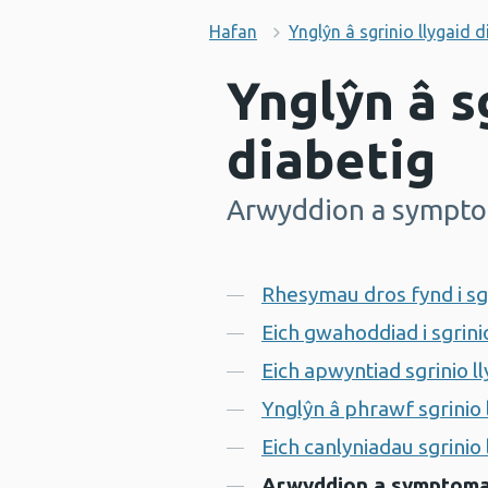
Hafan
Ynglŷn â sgrinio llygaid d
Ynglŷn â s
diabetig
Arwyddion a symptom
-
Cynnwys
Rhesymau dros fynd i sgr
Eich gwahoddiad i sgrinio
Eich apwyntiad sgrinio ll
Ynglŷn â phrawf sgrinio 
Eich canlyniadau sgrinio 
Arwyddion a symptomau