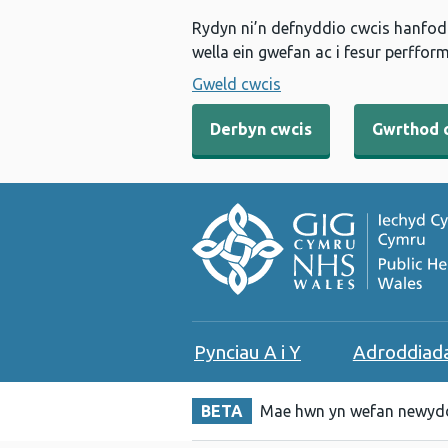
Rydyn ni’n defnyddio cwcis hanfodo
wella ein gwefan ac i fesur perfform
Gweld cwcis
Derbyn cwcis
Gwrthod 
Pynciau A i Y
Adroddiad
BETA
Mae hwn yn wefan newydd