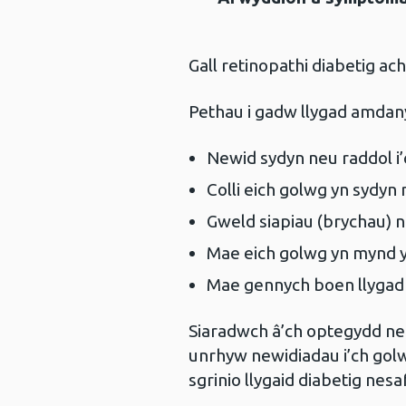
Gall retinopathi diabetig a
Pethau i gadw llygad amdan
Newid sydyn neu raddol i’
Colli eich golwg yn sydyn
Gweld siapiau (brychau) n
Mae eich golwg yn mynd 
Mae gennych boen llygad n
Siaradwch â’ch optegydd ne
unrhyw newidiadau i’ch gol
sgrinio llygaid diabetig nes