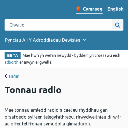
English
– Change 
Cymraeg
Newid iaith y wefan
Chwilio gwefan Iechyd Cyhoeddus Cymru
Chwi
Pynciau A i Y
Adroddiadau
Dewislen
BETA
Mae hwn yn wefan newydd - byddem yn croesawu eich
adborth
er mwyn ei gwella.
Hafan
Tonnau radio
Mae tonnau amledd radio’n cael eu rhyddhau gan
orsafoedd sylfaen telegyfathrebu, rhwydweithiau di-wifr
ac offer fel ffonau symudol a gliniaduron.