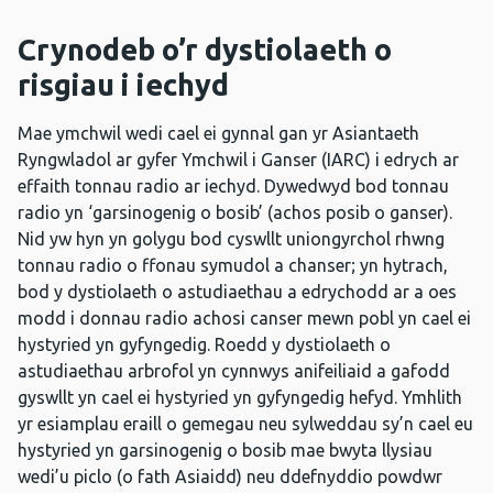
Crynodeb o’r dystiolaeth o
risgiau i iechyd
Mae ymchwil wedi cael ei gynnal gan yr Asiantaeth
Ryngwladol ar gyfer Ymchwil i Ganser (IARC) i edrych ar
effaith tonnau radio ar iechyd. Dywedwyd bod tonnau
radio yn ‘garsinogenig o bosib’ (achos posib o ganser).
Nid yw hyn yn golygu bod cyswllt uniongyrchol rhwng
tonnau radio o ffonau symudol a chanser; yn hytrach,
bod y dystiolaeth o astudiaethau a edrychodd ar a oes
modd i donnau radio achosi canser mewn pobl yn cael ei
hystyried yn gyfyngedig. Roedd y dystiolaeth o
astudiaethau arbrofol yn cynnwys anifeiliaid a gafodd
gyswllt yn cael ei hystyried yn gyfyngedig hefyd. Ymhlith
yr esiamplau eraill o gemegau neu sylweddau sy’n cael eu
hystyried yn garsinogenig o bosib mae bwyta llysiau
wedi’u piclo (o fath Asiaidd) neu ddefnyddio powdwr