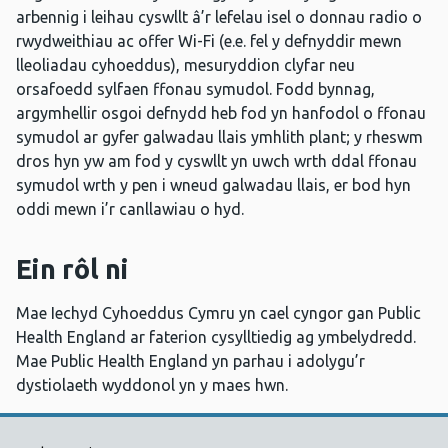
arbennig i leihau cyswllt â’r lefelau isel o donnau radio o
rwydweithiau ac offer Wi-Fi (e.e. fel y defnyddir mewn
lleoliadau cyhoeddus), mesuryddion clyfar neu
orsafoedd sylfaen ffonau symudol. Fodd bynnag,
argymhellir osgoi defnydd heb fod yn hanfodol o ffonau
symudol ar gyfer galwadau llais ymhlith plant; y rheswm
dros hyn yw am fod y cyswllt yn uwch wrth ddal ffonau
symudol wrth y pen i wneud galwadau llais, er bod hyn
oddi mewn i’r canllawiau o hyd.
Ein rôl ni
Mae Iechyd Cyhoeddus Cymru yn cael cyngor gan Public
Health England ar faterion cysylltiedig ag ymbelydredd.
Mae Public Health England yn parhau i adolygu’r
dystiolaeth wyddonol yn y maes hwn.