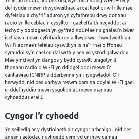
Yn yr un modd, nid oes disgwyl i dechnoleg Wi-Fi – fel y
defnyddir mewn rhwydweithiau ardal lleol di-wifr lle mae
dyfeisiau a chyfrifiaduron yn cyfathrebu drwy donnau
radio yn lle ceblau’n cysylltu – gael effaith negyddol ar
iechyd y boblogaeth yn gyffredinol. Mae’r signalau’n bŵer
isel iawn mewn cyfrifiaduron a llwybrwyr rhwydweithiau
Wi-Fi ac mae’r lefelau cyswllt yn is na’r rhai o ffonau
symudol sy’n cael eu dal wrth y pen yn ystod galwadau.
Mae ymchwil yn dangos y bydd cyswllt unigolyn â
thonnau radio o Wi-Fi yn ddiogel oddi mewn i’r
canllawiau ICNIRP a dderbynnir yn rhyngwladol. O’r
herwydd, nid oes unrhyw reswm pam na ddylai Wi-Fi gael
ei ddefnyddio mewn ysgolion ac mewn mannau
cyhoeddus eraill.
Cyngor i’r cyhoedd
Yn seiliedig ar y dystiolaeth a’r cyngor arbenigol, nid oes
angen i aelodau’r cyhoedd gymryd unrhyw gamau