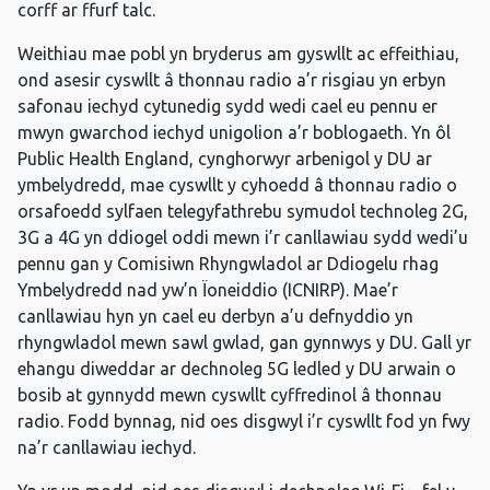
corff ar ffurf talc.
Weithiau mae pobl yn bryderus am gyswllt ac effeithiau,
ond asesir cyswllt â thonnau radio a’r risgiau yn erbyn
safonau iechyd cytunedig sydd wedi cael eu pennu er
mwyn gwarchod iechyd unigolion a’r boblogaeth. Yn ôl
Public Health England, cynghorwyr arbenigol y DU ar
ymbelydredd, mae cyswllt y cyhoedd â thonnau radio o
orsafoedd sylfaen telegyfathrebu symudol technoleg 2G,
3G a 4G yn ddiogel oddi mewn i’r canllawiau sydd wedi’u
pennu gan y Comisiwn Rhyngwladol ar Ddiogelu rhag
Ymbelydredd nad yw’n Ïoneiddio (ICNIRP). Mae’r
canllawiau hyn yn cael eu derbyn a’u defnyddio yn
rhyngwladol mewn sawl gwlad, gan gynnwys y DU. Gall yr
ehangu diweddar ar dechnoleg 5G ledled y DU arwain o
bosib at gynnydd mewn cyswllt cyffredinol â thonnau
radio. Fodd bynnag, nid oes disgwyl i’r cyswllt fod yn fwy
na’r canllawiau iechyd.