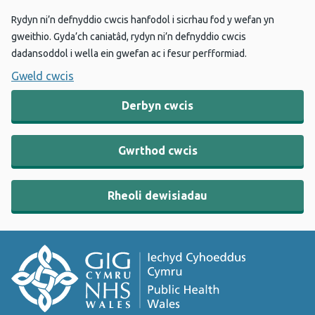
Rydyn ni’n defnyddio cwcis hanfodol i sicrhau fod y wefan yn
gweithio. Gyda’ch caniatâd, rydyn ni’n defnyddio cwcis
dadansoddol i wella ein gwefan ac i fesur perfformiad.
Gweld cwcis
Derbyn cwcis
Gwrthod cwcis
Rheoli dewisiadau