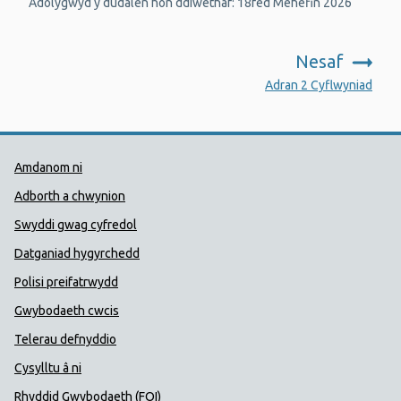
Adolygwyd y dudalen hon ddiwethaf: 18fed Mehefin 2026
Nesaf
:
Adran 2 Cyflwyniad
Dolenni Cymorth Iechyd Cyhoedd
Amdanom ni
Adborth a chwynion
Swyddi gwag cyfredol
Datganiad hygyrchedd
Polisi preifatrwydd
Gwybodaeth cwcis
Telerau defnyddio
Cysylltu â ni
Rhyddid Gwybodaeth (FOI)