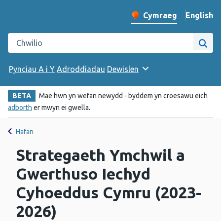
English
– Change 
Cymraeg
Newid iaith y wefan
Chwilio gwefan Iechyd Cyhoeddus Cymru
Chwi
Pynciau A i Y
Adroddiadau
Dewislen
BETA
Mae hwn yn wefan newydd - byddem yn croesawu eich
adborth
er mwyn ei gwella.
Hafan
Strategaeth Ymchwil a
Gwerthuso Iechyd
Cyhoeddus Cymru (2023-
2026)