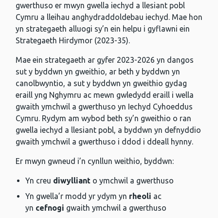
gwerthuso er mwyn gwella iechyd a llesiant pobl
Cymru a lleihau anghydraddoldebau iechyd. Mae hon
yn strategaeth alluogi sy’n ein helpu i gyflawni ein
Strategaeth Hirdymor (2023-35).
Mae ein strategaeth ar gyfer 2023-2026 yn dangos
sut y byddwn yn gweithio, ar beth y byddwn yn
canolbwyntio, a sut y byddwn yn gweithio gydag
eraill yng Nghymru ac mewn gwledydd eraill i wella
gwaith ymchwil a gwerthuso yn Iechyd Cyhoeddus
Cymru. Rydym am wybod beth sy’n gweithio o ran
gwella iechyd a llesiant pobl, a byddwn yn defnyddio
gwaith ymchwil a gwerthuso i ddod i ddeall hynny.
Er mwyn gwneud i’n cynllun weithio, byddwn:
Yn creu
diwylliant
o ymchwil a gwerthuso
Yn gwella’r modd yr ydym yn
rheoli
ac
yn
cefnogi
gwaith ymchwil a gwerthuso