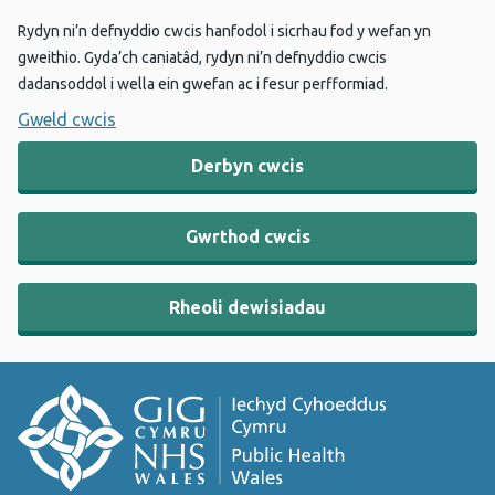
Rydyn ni’n defnyddio cwcis hanfodol i sicrhau fod y wefan yn
gweithio. Gyda’ch caniatâd, rydyn ni’n defnyddio cwcis
dadansoddol i wella ein gwefan ac i fesur perfformiad.
Gweld cwcis
Derbyn cwcis
Gwrthod cwcis
Rheoli dewisiadau