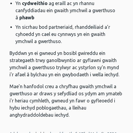
Yn
cydweithio
ag eraill ac yn rhannu
canfyddiadau ein gwaith ymchwil a gwerthuso
â
phawb
Yn sicrhau bod partneriaid, rhanddeiliaid a’r
cyhoedd yn cael eu cynnwys yn ein gwaith
ymchwil a gwerthuso.
Byddwn yn ei gwneud yn bosibl gwireddu ein
strategaeth trwy ganolbwyntio ar gyflawni gwaith
ymchwil a gwerthuso trylwyr ac ystyrlon sy’n mynd
i’r afael â bylchau yn ein gwybodaeth i wella iechyd.
Mae’n hanfodol creu a chryfhau gwaith ymchwil a
gwerthuso ar draws y sefydliad os ydym am ymateb
i’r heriau cymhleth, gwneud yn fawr o gyfleoedd i
hybu iechyd poblogaethau, a lleihau
anghydraddoldebau iechyd.