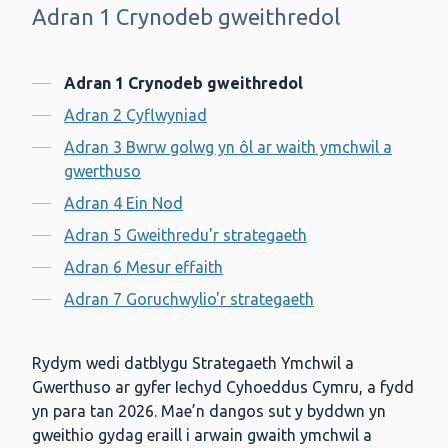
Adran 1 Crynodeb gweithredol
-
Cynnwys
Adran 1 Crynodeb gweithredol
Adran 2 Cyflwyniad
Adran 3 Bwrw golwg yn ôl ar waith ymchwil a
gwerthuso
Adran 4 Ein Nod
Adran 5 Gweithredu'r strategaeth
Adran 6 Mesur effaith
Adran 7 Goruchwylio'r strategaeth
Rydym wedi datblygu Strategaeth Ymchwil a
Gwerthuso ar gyfer Iechyd Cyhoeddus Cymru, a fydd
yn para tan 2026. Mae’n dangos sut y byddwn yn
gweithio gydag eraill i arwain gwaith ymchwil a