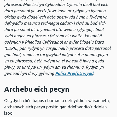
phrosesu. Mae Iechyd Cyhoeddus Cymru’n deall bod eich
data personol yn werthfawr iawn ac rydym yn hynod o
ofalus gyda diogelwch data oherwydd hynny. Rydym yn
defnyddio mesurau technegol cadarn i sicrhau bod eich
data personol a’r mynediad ato wedi’u cyfyngu, i bobl
sydd angen eu phrosesu fel rhan o’u waith. Yn unol â
gofynion y Rheoliad Cyffredinol ar gyfer Diogelu Data
(GDPR), pan rydym yn casglu neu’n prosesu data personol
gan bobl, rhaid i ni roi gwybod iddynt sut a pham rydym
yn eu phrosesu, beth rydym yn ei wneud â hwy a gyda
phwy, os unrhyw un, ydym am eu rhannu â. Rydym yn
gwneud hyn drwy gyfrwng
Polisi Preifatrwydd
.
Archebu eich pecyn
Os ydych chi’n hapus i barhau a defnyddio’r wasanaeth,
archebwch eich pecyn postio gan ddefnyddio’r ddolen
isod.