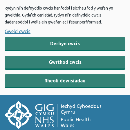
Rydyn ni’n defnyddio cwcis hanfodol i sicrhau fod y wefan yn
gweithio. Gyda’ch caniatâd, rydyn ni’n defnyddio cwcis
dadansoddol i wella ein gwefan ac i fesur perfformiad.
Gweld cwcis
Derbyn cwcis
Gwrthod cwcis
Rheoli dewisiadau