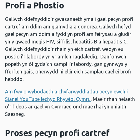
Profi a Phostio
Gallwch ddefnyddio’r gwasanaeth yma i gael pecyn profi
cartref am ddim am glamydia a gonorea. Gallwch hefyd
gael pecyn am ddim a fydd yn profi am feirysau a gludir
yn y gwaed megis HIV, siffilis, hepatitis B a hepatitis C.
Gallwch ddefnyddio’r rhain yn eich cartref, wedyn eu
postio i’r labordy yn yr amlen ragdaledig.
Danfonwch
popeth yn ôl gyda’ch sampl i’r labordy, gan gynnwys y
ffurflen gais, oherwydd ni ellir eich samplau cael ei brofi
hebddo.
Am fwy o wybodaeth a chyfarwyddiadau pecyn ewch i
Sianel YouTube Iechyd Rhywiol Cymru
. Mae’r rhan helaeth
o’r fideos ar gael yn Gymraeg ond mae rhai yn uniaith
Saesneg.
Proses pecyn profi cartref