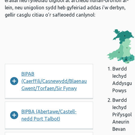
efallai heb fynediad digidol at archebu hunan-brofion ar-
lein, neu unigolion sydd heb gyfeiriad addas i’w derbyn,
gellir casglu citiau o’r safleoedd canlynol:
Map o
4
1
7
3
2
6
5
Bwrdd
BIPAB
Iechyd
(Caerffili/Casnewydd/Blaenau
Addysgu
Gwent/Torfaen/Sir Fynwy
Powys
Bwrdd
Iechyd
BIPBA (Abertawe/Castell-
Prifysgol
nedd Port Talbot)
Aneurin
Bevan