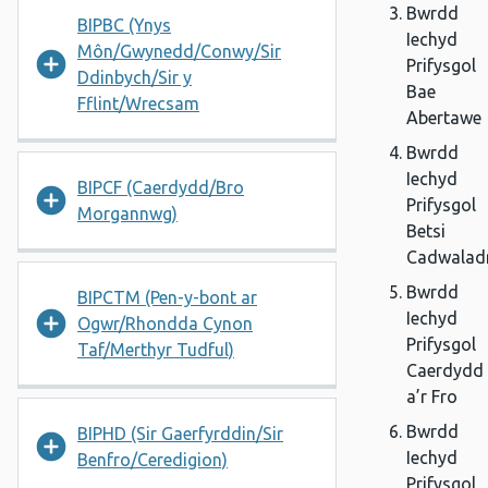
Bwrdd
BIPBC (Ynys
Iechyd
Môn/Gwynedd/Conwy/Sir
Prifysgol
Ddinbych/Sir y
Bae
Fflint/Wrecsam
Abertawe
Bwrdd
Iechyd
BIPCF (Caerdydd/Bro
Prifysgol
Morgannwg)
Betsi
Cadwalad
Bwrdd
BIPCTM (Pen-y-bont ar
Iechyd
Ogwr/Rhondda Cynon
Prifysgol
Taf/Merthyr Tudful)
Caerdydd
a’r Fro
Bwrdd
BIPHD (Sir Gaerfyrddin/Sir
Iechyd
Benfro/Ceredigion)
Prifysgol