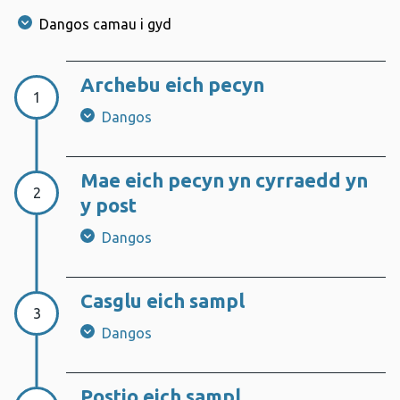
Dangos camau i gyd
Archebu eich pecyn
Cam 1:
1
Dangos
Mae eich pecyn yn cyrraedd yn
Cam 2:
2
y post
Dangos
Casglu eich sampl
Cam 3:
3
Dangos
Postio eich sampl
Cam 4: