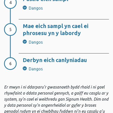
4
Dangos
Mae eich sampl yn cael ei
Cam 5:
5
phrosesu yn y labordy
Dangos
Derbyn eich canlyniadau
Cam 6:
6
Dangos
Er mwyn i ni ddarparu’r gwasanaeth bydd rhaid i ni gael
rhywfaint o ddata personol gennych, a gaiff eu casglu ar y
system, sy’n cael ei weithredu gan Signum Health. Dim ond
y data personol sy’n angenrheidiol ar gyfer y broses
penodol rydym yn ei chwblhau fyddwn ni’n eu casglu a’u