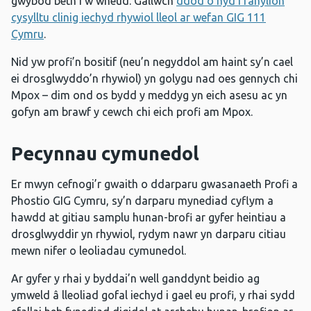
gwybod beth i’w wneud. Gallwch
ddod o hyd i fanylion
cysylltu clinig iechyd rhywiol lleol ar wefan GIG 111
Cymru
.
Nid yw profi’n bositif (neu’n negyddol am haint sy’n cael
ei drosglwyddo’n rhywiol) yn golygu nad oes gennych chi
Mpox – dim ond os bydd y meddyg yn eich asesu ac yn
gofyn am brawf y cewch chi eich profi am Mpox.
Pecynnau cymunedol
Er mwyn cefnogi’r gwaith o ddarparu gwasanaeth Profi a
Phostio GIG Cymru, sy’n darparu mynediad cyflym a
hawdd at gitiau samplu hunan-brofi ar gyfer heintiau a
drosglwyddir yn rhywiol, rydym nawr yn darparu citiau
mewn nifer o leoliadau cymunedol.
Ar gyfer y rhai y byddai’n well ganddynt beidio ag
ymweld â lleoliad gofal iechyd i gael eu profi, y rhai sydd