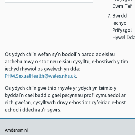
Cwm Taf
Bwrdd
Iechyd
Prifysgol
Hywel Dd
Os ydych chi’n wefan sy’n bodoli’n barod ac eisiau
archebu mwy o stoc neu eisiau cysylltu, e-bostiwch y tim
iechyd rhywiol os gwelwch yn dda:
PHW.SexualHealth@wales.nhs.uk
.
Os ydych chi’n gweithio rhywle yr ydych yn teimlo y
byddai’n cael budd o gael pecynnau profi cymunedol ar
eich gwefan, cysylltwch drwy e-bostio’r cyfeiriad e-bost
uchod i ddechrau’r sgwrs.
Dolenni Cymorth Iechyd Cyhoedd
Amdanom ni