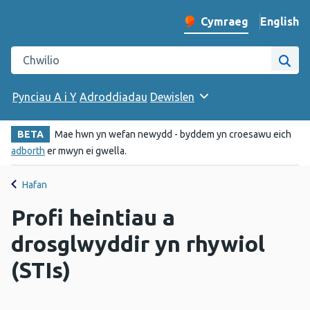
English
– Change 
Cymraeg
Newid iaith y wefan
Chwilio gwefan Iechyd Cyhoeddus Cymru
Chwi
Pynciau A i Y
Adroddiadau
Dewislen
BETA
Mae hwn yn wefan newydd - byddem yn croesawu eich
adborth
er mwyn ei gwella.
Hafan
Profi heintiau a
drosglwyddir yn rhywiol
(STIs)