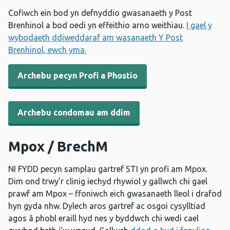
Cofiwch ein bod yn defnyddio gwasanaeth y Post
Brenhinol a bod oedi yn effeithio arno weithiau.
I gael y
wybodaeth ddiweddaraf am wasanaeth Y Post
Brenhinol, ewch yma.
Archebu pecyn Profi a Phostio
Archebu condomau am ddim
Mpox / BrechM
NI FYDD pecyn samplau gartref STI yn profi am Mpox.
Dim ond trwy’r clinig iechyd rhywiol y gallwch chi gael
prawf am Mpox – ffoniwch eich gwasanaeth lleol i drafod
hyn gyda nhw. Dylech aros gartref ac osgoi cysylltiad
agos â phobl eraill hyd nes y byddwch chi wedi cael