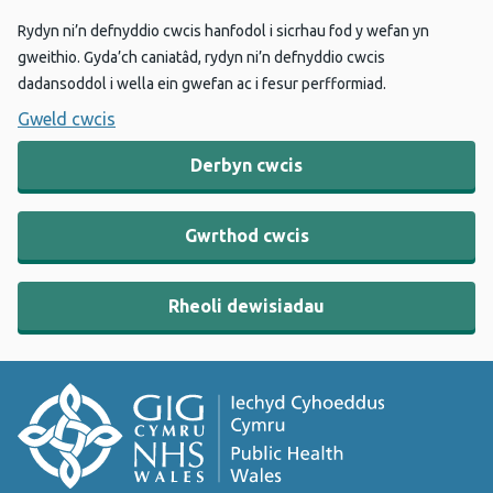
Rydyn ni’n defnyddio cwcis hanfodol i sicrhau fod y wefan yn
gweithio. Gyda’ch caniatâd, rydyn ni’n defnyddio cwcis
dadansoddol i wella ein gwefan ac i fesur perfformiad.
Gweld cwcis
Derbyn cwcis
Gwrthod cwcis
Rheoli dewisiadau