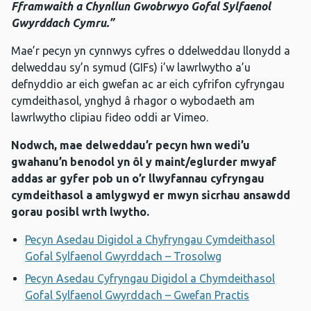
Fframwaith a Chynllun Gwobrwyo Gofal Sylfaenol
Gwyrddach Cymru.”
Mae’r pecyn yn cynnwys cyfres o ddelweddau llonydd a
delweddau sy’n symud (GIFs) i’w lawrlwytho a’u
defnyddio ar eich gwefan ac ar eich cyfrifon cyfryngau
cymdeithasol, ynghyd â rhagor o wybodaeth am
lawrlwytho clipiau fideo oddi ar Vimeo.
Nodwch, mae delweddau’r pecyn hwn wedi’u
gwahanu’n benodol yn ôl y maint/eglurder mwyaf
addas ar gyfer pob un o’r llwyfannau cyfryngau
cymdeithasol a amlygwyd er mwyn sicrhau ansawdd
gorau posibl wrth lwytho.
Pecyn Asedau Digidol a Chyfryngau Cymdeithasol
Gofal Sylfaenol Gwyrddach – Trosolwg
Pecyn Asedau Cyfryngau Digidol a Chymdeithasol
Gofal Sylfaenol Gwyrddach – Gwefan Practis