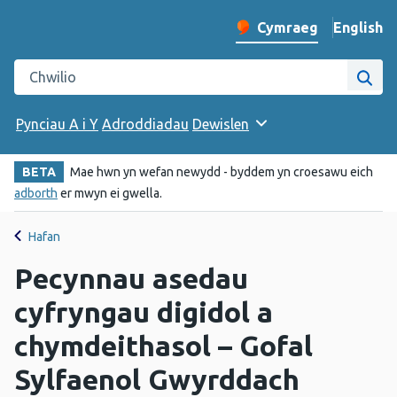
English
– Change 
Cymraeg
Newid iaith y wefan
Chwilio gwefan Iechyd Cyhoeddus Cymru
Chwi
Pynciau A i Y
Adroddiadau
Dewislen
BETA
Mae hwn yn wefan newydd - byddem yn croesawu eich
adborth
er mwyn ei gwella.
Hafan
Pecynnau asedau
cyfryngau digidol a
chymdeithasol – Gofal
Sylfaenol Gwyrddach