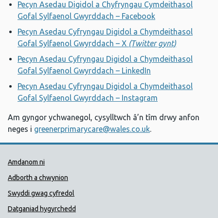
Pecyn Asedau Digidol a Chyfryngau Cymdeithasol
Gofal Sylfaenol Gwyrddach – Facebook
Pecyn Asedau Cyfryngau Digidol a Chymdeithasol
Gofal Sylfaenol Gwyrddach – X
(Twitter gynt)
Pecyn Asedau Cyfryngau Digidol a Chymdeithasol
Gofal Sylfaenol Gwyrddach – LinkedIn
Pecyn Asedau Cyfryngau Digidol a Chymdeithasol
Gofal Sylfaenol Gwyrddach – Instagram
Am gyngor ychwanegol, cysylltwch â’n tîm drwy anfon
neges i
greenerprimarycare@wales.co.uk
.
Dolenni Cymorth Iechyd Cyhoedd
Amdanom ni
Adborth a chwynion
Swyddi gwag cyfredol
Datganiad hygyrchedd