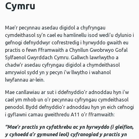
Cymru
Mae’r pecynnau asedau digidol a chyfryngau
cymdeithasol sy’n cael eu hamlinellu isod wedi’u dylunio i
gefnogi defnyddwyr cofrestredig i hyrwyddo gwaith eu
practis o fewn Fframwaith a Chynllun Gwobrwyo Gofal
Sylfaenol Gwyrddach Cymru. Gallwch lawrlwytho a
chadw’r asedau cyfryngau digidol a chymdeithasol
amrywiol sydd yn y pecyn i’w llwytho i wahanol
lwyfannau ar-lein.
Mae canllawiau ar sut i ddefnyddio’r adnoddau hyn i’w
cael ym mhob un o’r pecynnau cyfryngau cymdeithasol
penodol. Bydd defnyddio’r adnoddau hyn yn eich cefnogi
i gyflawni camau gweithredu A11 o’r fframwaith:
“Mae’r practis yn cyfathrebu ac yn hyrwyddo (i gleifion,
y cyhoedd a’r gymuned leol) cyfranogiad y practis yn