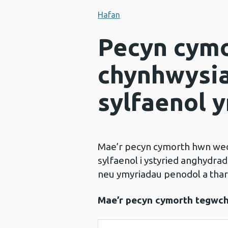
Hafan
Pecyn cymo
chynhwysia
sylfaenol 
Mae’r pecyn cymorth hwn wedi’
sylfaenol i ystyried anghydr
neu ymyriadau penodol a tha
Mae’r pecyn cymorth tegwch