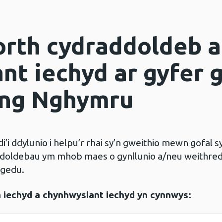
rth cydraddoldeb a
nt iechyd ar gyfer 
yng Nghymru
i ddylunio i helpu’r rhai sy’n gweithio mewn gofal s
addoldebau ym mhob maes o gynllunio a/neu weithre
rgedu.
 iechyd a chynhwysiant iechyd yn cynnwys: