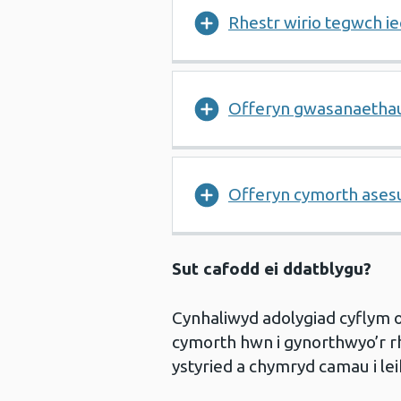
Rhestr wirio tegwch i
Offeryn gwasanaethau i
Offeryn cymorth ases
Sut cafodd ei ddatblygu?
Cynhaliwyd adolygiad cyflym 
cymorth hwn i gynorthwyo’r rha
ystyried a chymryd camau i l