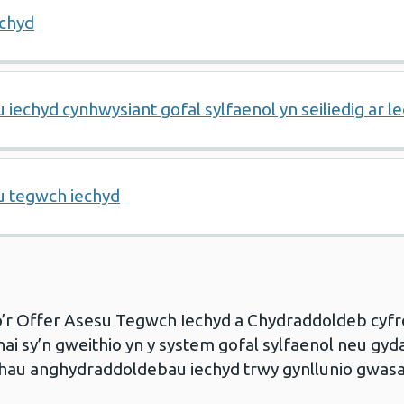
echyd
echyd cynhwysiant gofal sylfaenol yn seiliedig ar l
u tegwch iechyd
o’r Offer Asesu Tegwch Iechyd a Chydraddoldeb cyfr
i sy’n gweithio yn y system gofal sylfaenol neu gyda
eihau anghydraddoldebau iechyd trwy gynllunio gwas