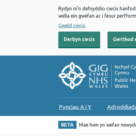
Rydyn ni’n defnyddio cwcis hanfodo
wella ein gwefan ac i fesur perfform
Gweld cwcis
Derbyn cwcis
Gwrthod 
Pynciau A i Y
Adroddiad
BETA
Mae hwn yn wefan newydd