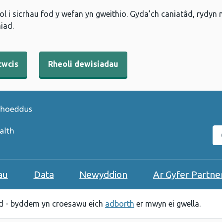
l i sicrhau fod y wefan yn gweithio. Gyda’ch caniatâd, rydyn
iad.
cwcis
Rheoli dewisiadau
C
au
Data
Newyddion
Ar Gyfer Partne
 - byddem yn croesawu eich
adborth
er mwyn ei gwella.