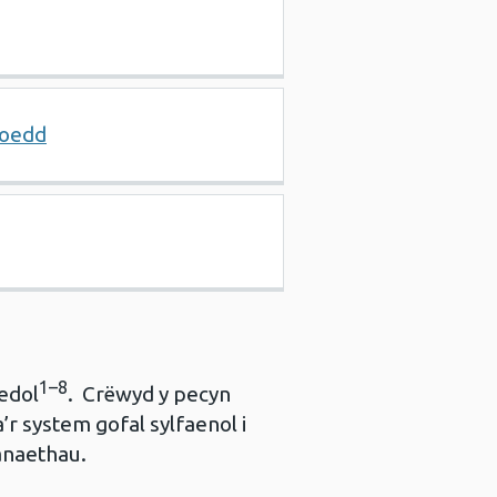
eoedd
1–8
edol
. Crëwyd y pecyn
’r system gofal sylfaenol i
anaethau.