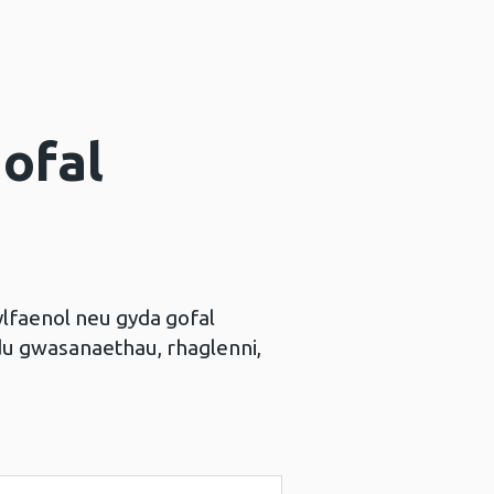
gofal
ylfaenol neu gyda gofal
du gwasanaethau, rhaglenni,