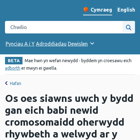
English
– Change 
Cymraeg
Newid iaith y wefan
Chwilio gwefan Iechyd Cyhoeddus Cymru
Chwi
Pynciau A i Y
Adroddiadau
Dewislen
BETA
Mae hwn yn wefan newydd - byddem yn croesawu eich
adborth
er mwyn ei gwella.
Hafan
Os oes siawns uwch y bydd
gan eich babi newid
cromosomaidd oherwydd
rhywbeth a welwyd ar y