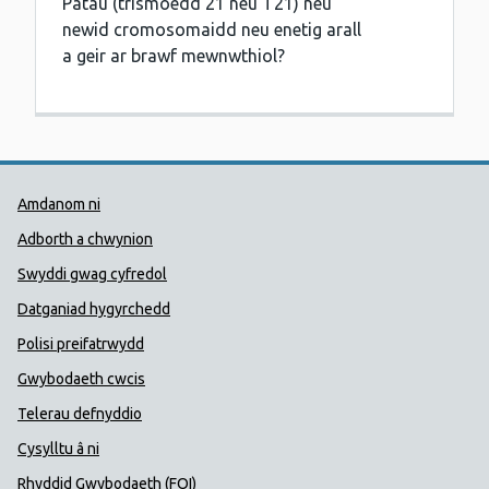
Patau (trismoedd 21 neu T21) neu
newid cromosomaidd neu enetig arall
a geir ar brawf mewnwthiol?
Dolenni Cymorth Iechyd Cyhoedd
Amdanom ni
Adborth a chwynion
Swyddi gwag cyfredol
Datganiad hygyrchedd
Polisi preifatrwydd
Gwybodaeth cwcis
Telerau defnyddio
Cysylltu â ni
Rhyddid Gwybodaeth (FOI)