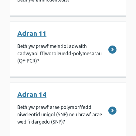
Adran 11
Beth yw prawf meintiol adwaith
cadwynol fflworoleuedd-polymesarau
(QF-PCR)?
Adran 14
Beth yw prawf arae polymorffedd
niwcleotid unigol (SNP) neu brawf arae
wedi’i dargedu (SNP)?