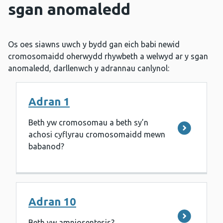
sgan anomaledd
Os oes siawns uwch y bydd gan eich babi newid
cromosomaidd oherwydd rhywbeth a welwyd ar y sgan
anomaledd,
darllenwch y adrannau canlynol:
Adran 1
Beth yw cromosomau a beth sy’n
achosi cyflyrau cromosomaidd mewn
babanod?
Adran 10
Beth yw amniosentesis?