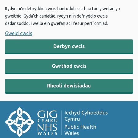
Rydyn ni’n defnyddio cwcis hanfodol i sicrhau fod y wefan yn
gweithio. Gyda’ch caniatâd, rydyn ni’n defnyddio cwcis
dadansoddol i wella ein gwefan ac i fesur perfformiad.
Gweld cwcis
Derbyn cwcis
Gwrthod cwcis
Rheoli dewisiadau