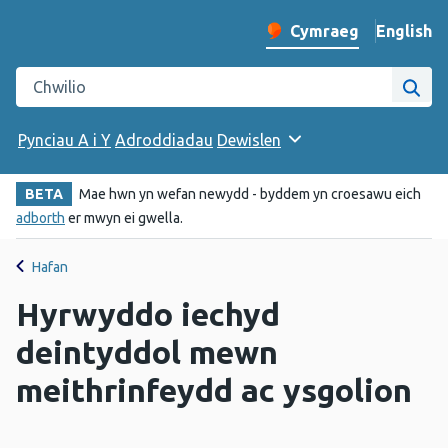
English
– Change 
Cymraeg
Newid iaith y wefan
Chwilio gwefan Iechyd Cyhoeddus Cymru
Chwi
Pynciau A i Y
Adroddiadau
Dewislen
BETA
Mae hwn yn wefan newydd - byddem yn croesawu eich
adborth
er mwyn ei gwella.
Hafan
Hyrwyddo iechyd
deintyddol mewn
meithrinfeydd ac ysgolion