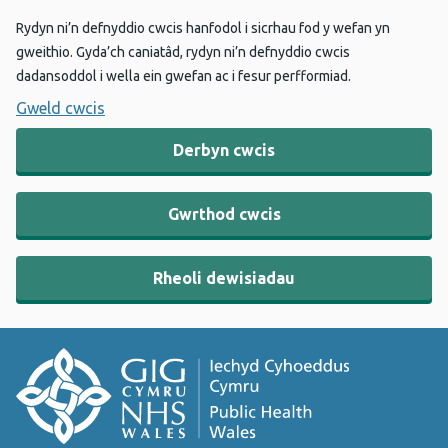
Rydyn ni’n defnyddio cwcis hanfodol i sicrhau fod y wefan yn
gweithio. Gyda’ch caniatâd, rydyn ni’n defnyddio cwcis
dadansoddol i wella ein gwefan ac i fesur perfformiad.
Gweld cwcis
Derbyn cwcis
Gwrthod cwcis
Rheoli dewisiadau