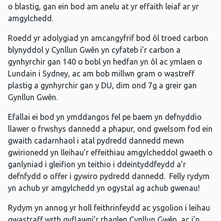
o blastig, gan ein bod am anelu at yr effaith leiaf ar yr
amgylchedd.
Roedd yr adolygiad yn amcangyfrif bod ôl troed carbon
blynyddol y Cynllun Gwên yn cyfateb i’r carbon a
gynhyrchir gan 140 o bobl yn hedfan yn ôl ac ymlaen o
Lundain i Sydney, ac am bob millwn gram o wastreff
plastig a gynhyrchir gan y DU, dim ond 7g a greir gan
Gynllun Gwên.
Efallai ei bod yn ymddangos fel pe baem yn defnyddio
llawer o frwshys dannedd a phapur, ond gwelsom fod ein
gwaith cadarnhaol i atal pydredd dannedd mewn
gwirionedd yn lleihau’r effeithiau amgylcheddol gwaeth o
ganlyniad i gleifion yn teithio i ddeintyddfeydd a’r
defnfydd o offer i gywiro pydredd dannedd. Felly rydym
yn achub yr amgylchedd yn ogystal ag achub gwenau!
Rydym yn annog yr holl feithrinfeydd ac ysgolion i leihau
gwastraff wrth gyflawni’r rhaglen Cynllun Gwên, ac i’n