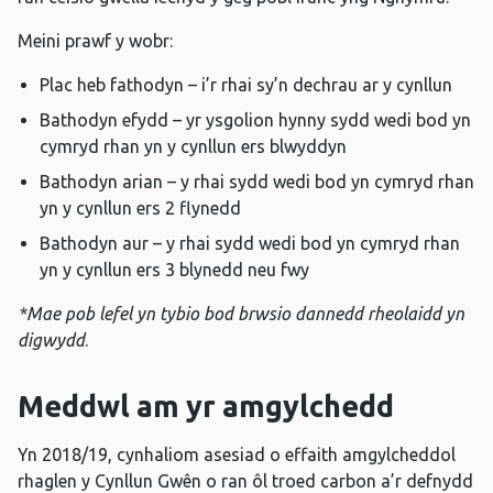
Meini prawf y wobr:
Plac heb fathodyn – i’r rhai sy’n dechrau ar y cynllun
Bathodyn efydd – yr ysgolion hynny sydd wedi bod yn
cymryd rhan yn y cynllun ers blwyddyn
Bathodyn arian – y rhai sydd wedi bod yn cymryd rhan
yn y cynllun ers 2 flynedd
Bathodyn aur – y rhai sydd wedi bod yn cymryd rhan
yn y cynllun ers 3 blynedd neu fwy
*Mae pob lefel yn tybio bod brwsio dannedd rheolaidd yn
digwydd
.
Meddwl am yr amgylchedd
Yn 2018/19, cynhaliom asesiad o effaith amgylcheddol
rhaglen y Cynllun Gwên o ran ôl troed carbon a’r defnydd