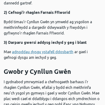
dannedd gartref.
2)
Cefnogi’r rhaglen Farnais Fflworid
Bydd timau’r Cynllun Gwên yn ymweld ag ysgolion a
meithrinfeydd a dargedir ddwywaith y flwyddyn i
gyflwyno’r rhaglen Farnais Fflworid.
3) Darparu gwersi addysg iechyd y geg i blant
Mae
adnoddau dysgu ystafell ddosbarth
ar gael i
gefnogi dysgu am iechyd y geg.
Gwobr y Cynllun Gwên
I gydnabod ymrwymiad a chefnogaeth barhaus i’r
rhaglen Cynllun Gwên, efallai y bydd eich meithrinfa
neu’ch ysgol yn gymwys i gael y wobr Cynllun Gwên. Mae
plac wedi cael ei ddatblygu i ddangos eich ymdrechion o
ran ceisio gwella iechyd y geg pobl ifanc yng Nghymru.