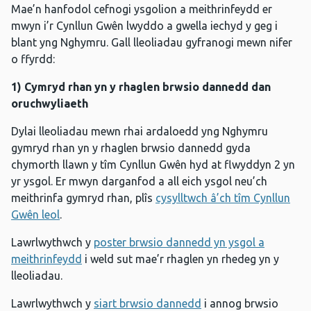
Mae’n hanfodol cefnogi ysgolion a meithrinfeydd er
mwyn i’r Cynllun Gwên lwyddo a gwella iechyd y geg i
blant yng Nghymru. Gall lleoliadau gyfranogi mewn nifer
o ffyrdd:
1) Cymryd rhan yn y rhaglen brwsio dannedd dan
oruchwyliaeth
Dylai lleoliadau mewn rhai ardaloedd yng Nghymru
gymryd rhan yn y rhaglen brwsio dannedd gyda
chymorth llawn y tîm Cynllun Gwên hyd at flwyddyn 2 yn
yr ysgol. Er mwyn darganfod a all eich ysgol neu’ch
meithrinfa gymryd rhan, plîs
cysylltwch â’ch tîm Cynllun
Gwên leol
.
Lawrlwythwch y
poster brwsio dannedd yn ysgol a
meithrinfeydd
i weld sut mae’r rhaglen yn rhedeg yn y
lleoliadau.
Lawrlwythwch y
siart brwsio dannedd
i annog brwsio