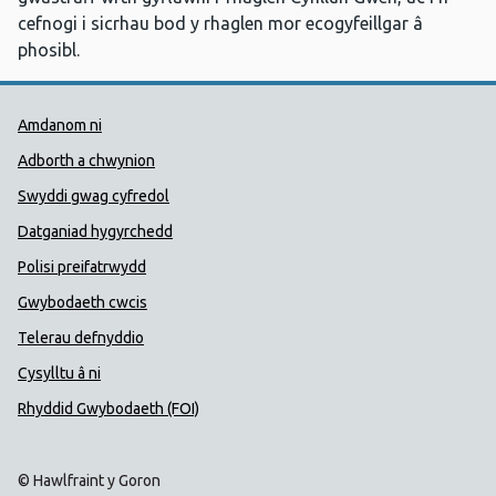
cefnogi i sicrhau bod y rhaglen mor ecogyfeillgar â
phosibl.
Dolenni Cymorth Iechyd Cyhoedd
Amdanom ni
Adborth a chwynion
Swyddi gwag cyfredol
Datganiad hygyrchedd
Polisi preifatrwydd
Gwybodaeth cwcis
Telerau defnyddio
Cysylltu â ni
Rhyddid Gwybodaeth (FOI)
© Hawlfraint y Goron