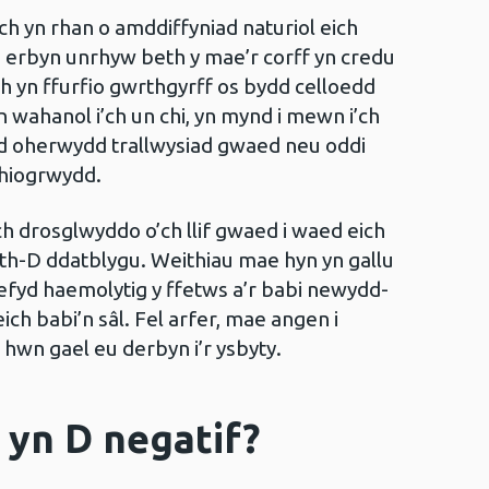
h yn rhan o amddiffyniad naturiol eich
 erbyn unrhyw beth y mae’r corff yn credu
ch yn ffurfio gwrthgyrff os bydd celloedd
 wahanol i’ch un chi, yn mynd i mewn i’ch
dd oherwydd trallwysiad gwaed neu oddi
chiogrwydd.
ch drosglwyddo o’ch llif gwaed i waed eich
wrth-D ddatblygu. Weithiau mae hyn yn gallu
lefyd haemolytig y ffetws a’r babi newydd-
ch babi’n sâl. Fel arfer, mae angen i
 hwn gael eu derbyn i’r ysbyty.
 yn D negatif?