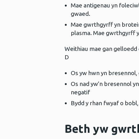
Mae antigenau yn foleciwl
gwaed.
Mae gwrthgyrff yn brotein
plasma. Mae gwrthgyrff yn
Weithiau mae gan gelloedd c
D
Os yw hwn yn bresennol, 
Os nad yw’n bresennol yn
negatif
Bydd y rhan fwyaf o bobl
Beth yw gwrth