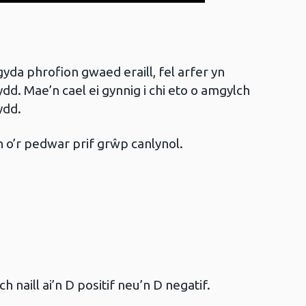
yda phrofion gwaed eraill, fel arfer yn
d. Mae’n cael ei gynnig i chi eto o amgylch
ydd.
 o’r pedwar prif grŵp canlynol.
naill ai’n D positif neu’n D negatif.