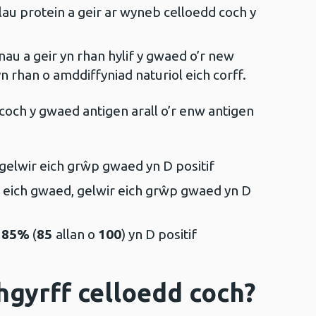
au protein a geir ar wyneb celloedd coch y
au a geir yn rhan hylif y gwaed o’r new
 rhan o amddiffyniad naturiol eich corff.
och y gwaed antigen arall o’r enw antigen
gelwir eich grŵp gwaed yn D positif
 eich gwaed, gelwir eich grŵp gwaed yn D
,
85%
(
85
allan o
100
) yn D positif
gyrff celloedd coch?