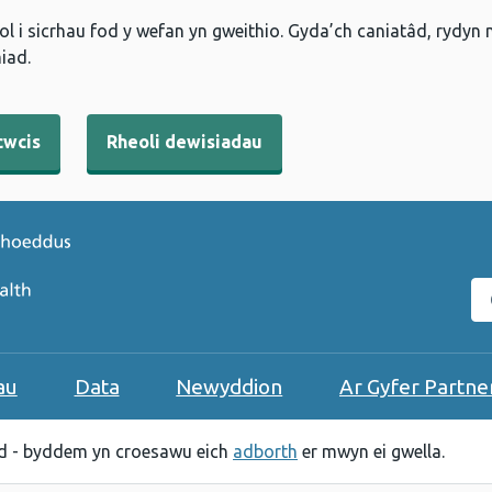
l i sicrhau fod y wefan yn gweithio. Gyda’ch caniatâd, rydyn
iad.
cwcis
Rheoli dewisiadau
C
au
Data
Newyddion
Ar Gyfer Partne
 - byddem yn croesawu eich
adborth
er mwyn ei gwella.