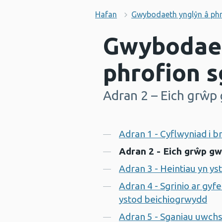
Hafan
Gwybodaeth ynglŷn â phro
Gwybodaet
phrofion s
Adran 2 – Eich grŵp
-
Cynnwys
Adran 1 - Cyflwyniad i br
Adran 2 - Eich grŵp g
Adran 3 - Heintiau yn y
Adran 4 - Sgrinio ar gyf
ystod beichiogrwydd
Adran 5 - Sganiau uwchs