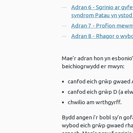
Adran 6 - Sgrinio ar g
syndrom Patau yn ystod
Adran 7 - Profion mewn
Adran 8 - Rhagor o wybo
Mae’r adran hon yn esbonio’r
beichiogrwydd er mwyn:
canfod eich grŵp gwaed
canfod eich grŵp D (a el
chwilio am wrthgyrff.
Bydd angen i’r bobl sy’n go
wybod eich grŵp gwaed rha