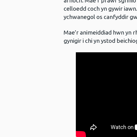
arnoch. Mae’r prawf sgrini
celloedd coch yn gywir iaw
ychwanegol os canfyddir gw
Mae’r animeiddiad hwn yn r
gynigir i chi yn ystod beichio