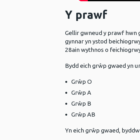
Y prawf
Gellir gwneud y prawf hwn g
gynnar yn ystod beichiogrwyd
28ain wythnos o feichiogrw
Bydd eich grŵp gwaed yn un
Grŵp O
Grŵp A
Grŵp B
Grŵp AB
Yn eich grŵp gwaed, byddwch 