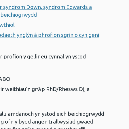
yfer syndrom Down, syndrom Edwards a
 beichiogrwydd
wthiol
daeth ynglŷn â phrofion sgrinio cyn geni
 profion y gellir eu cynnal yn ystod
 ABO
wir weithiau’n grŵp RhD/Rhesws D), a
falu amdanoch yn ystod eich beichiogrwydd
g ofn y bydd angen trallwysiad gwaed