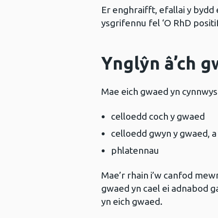
Er enghraifft, efallai y byd
ysgrifennu fel ‘O RhD positif
Ynglŷn â’ch 
Mae eich gwaed yn cynnwys
celloedd coch y gwaed
celloedd gwyn y gwaed, a
phlatennau
Mae’r rhain i’w canfod mewn
gwaed yn cael ei adnabod g
yn eich gwaed.