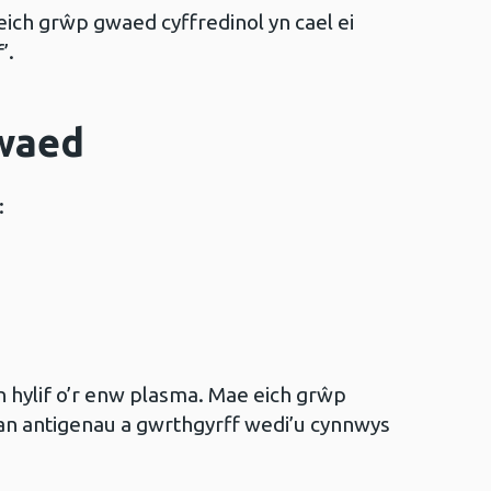
d eich grŵp gwaed cyffredinol yn cael ei
’.
gwaed
:
 hylif o’r enw plasma. Mae eich grŵp
an antigenau a gwrthgyrff wedi’u cynnwys