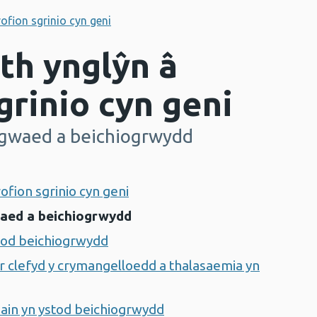
fion sgrinio cyn geni
h ynglŷn â
grinio cyn geni
 gwaed a beichiogrwydd
ofion sgrinio cyn geni
waed a beichiogrwydd
stod beichiogrwydd
er clefyd y crymangelloedd a thalasaemia yn
ain yn ystod beichiogrwydd