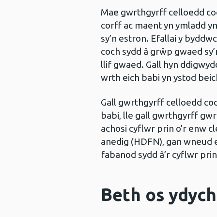
Mae gwrthgyrff celloedd coc
corff ac maent yn ymladd yn
sy’n estron. Efallai y byddw
coch sydd â grŵp gwaed sy’n
llif gwaed. Gall hyn ddigwy
wrth eich babi yn ystod bei
Gall gwrthgyrff celloedd co
babi, lle gall gwrthgyrff g
achosi cyflwr prin o’r enw c
anedig (HDFN), gan wneud ei
fabanod sydd â’r cyflwr prin
Beth os ydych