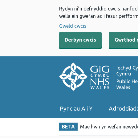
Rydyn ni’n defnyddio cwcis hanfodo
wella ein gwefan ac i fesur perfform
Gweld cwcis
Derbyn cwcis
Gwrthod 
Pynciau A i Y
Adroddiad
BETA
Mae hwn yn wefan newydd