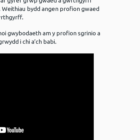
o ar gyfer grŵp gwaed a gwrthgyrff
n. Weithiau bydd angen profion gwaed
rthgyrff.
hoi gwybodaeth am y profion sgrinio a
grwydd i chi a’ch babi.