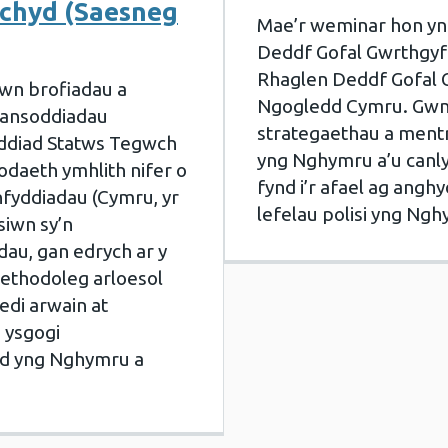
echyd (Saesneg
Mae’r weminar hon yn 
Deddf Gofal Gwrthgyfar
Rhaglen Deddf Gofal 
wn brofiadau a
Ngogledd Cymru. Gwn
ansoddiadau
strategaethau a ment
oddiad Statws Tegwch
yng Nghymru a’u canly
odaeth ymhlith nifer o
fynd i’r afael ag ang
nfyddiadau (Cymru, yr
lefelau polisi yng Ng
siwn sy’n
dau, gan edrych ar y
ethodoleg arloesol
di arwain at
n ysgogi
d yng Nghymru a