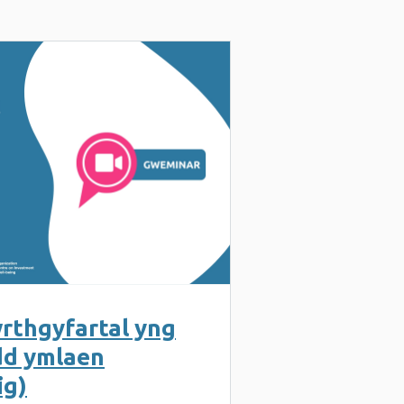
rthgyfartal yng
dd ymlaen
ig)