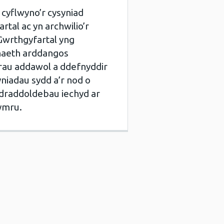
cyflwyno’r cysyniad
tal ac yn archwilio’r
Gwrthgyfartal yng
aeth arddangos
rau addawol a ddefnyddir
niadau sydd a’r nod o
hydraddoldebau iechyd ar
hymru.