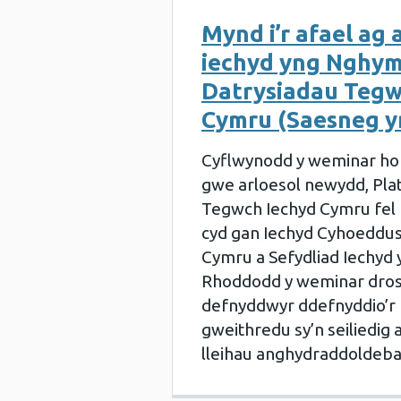
Mynd i’r afael a
iechyd yng Nghym
Datrysiadau Tegw
Cymru (Saesneg y
Cyflwynodd y weminar hon
gwe arloesol newydd, Pla
Tegwch Iechyd Cymru fel 
cyd gan Iechyd Cyhoeddu
Cymru a Sefydliad Iechyd 
Rhoddodd y weminar droso
defnyddwyr ddefnyddio’r p
gweithredu sy’n seiliedig
lleihau anghydraddoldeba