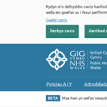
Rydyn ni’n defnyddio cwcis hanfodo
wella ein gwefan ac i fesur perfform
Gweld cwcis
Derbyn cwcis
Gwrthod 
Pynciau A i Y
Adroddiad
BETA
Mae hwn yn wefan newydd