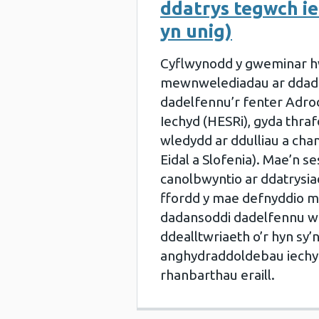
ddatrys tegwch i
yn unig)
Cyflwynodd y gweminar h
mewnwelediadau ar ddad
dadelfennu’r fenter Adr
Iechyd (HESRi), gyda thraf
wledydd ar ddulliau a cha
Eidal a Slofenia). Mae’n se
canolbwyntio ar ddatrysia
ffordd y mae defnyddio m
dadansoddi dadelfennu we
ddealltwriaeth o’r hyn sy’
anghydraddoldebau iechy
rhanbarthau eraill.