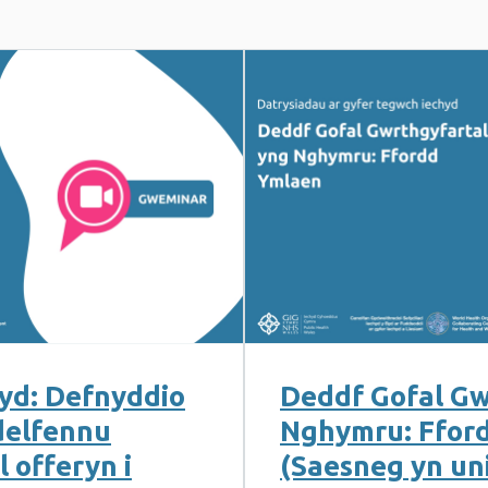
hyd: Defnyddio
Deddf Gofal Gw
delfennu
Nghymru: Ffor
 offeryn i
(Saesneg yn un