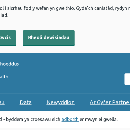
l i sicrhau fod y wefan yn gweithio. Gyda’ch caniatâd, rydyn
iad.
cwcis
Rheoli dewisiadau
C
au
Data
Newyddion
Ar Gyfer Partne
 - byddem yn croesawu eich
adborth
er mwyn ei gwella.