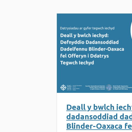
Deall y bwlch iec
dadansoddiad da
Blinder-Oaxaca fel