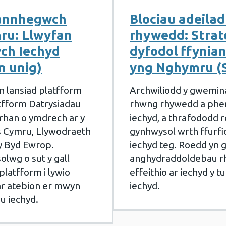
g annhegwch
Blociau adeilad
ru: Llwyfan
rhywedd: Strat
ch Iechyd
dyfodol ffynia
n unig)
yng Nghymru (S
 lansiad platfform
Archwiliodd y gwemina
tfform Datrysiadau
rhwng rhywedd a phe
rhan o ymdrech ar y
iechyd, a thrafododd r
s Cymru, Llywodraeth
gynhwysol wrth ffurf
y Byd Ewrop.
iechyd teg. Roedd yn gy
lwg o sut y gall
anghydraddoldebau rh
latfform i lywio
effeithio ar iechyd y 
 ar atebion er mwyn
iechyd.
u iechyd.