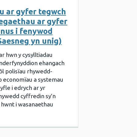
u ar gyfer tegwch
egaethau ar gyfer
nnus i fenywod
aesneg yn unig)
r hwn y cysylltiadau
nderfynyddion ehangach
ôl polisïau rhywedd-
io economïau a systemau
fle i edrych ar yr
ywedd cyffredin sy’n
tu hwnt i wasanaethau