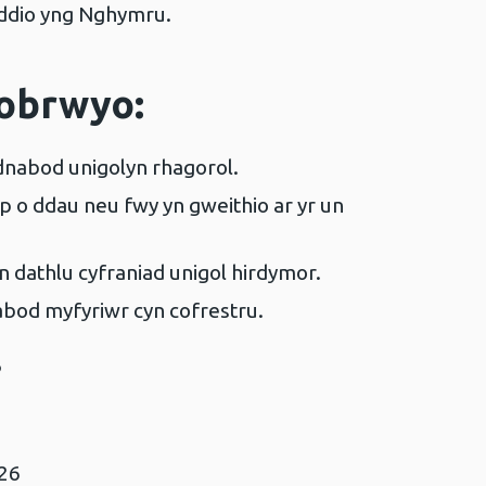
iddio yng Nghymru.
wobrwyo:
dnabod unigolyn rhagorol.
p o ddau neu fwy yn gweithio ar yr un
n dathlu cyfraniad unigol hirdymor.
abod myfyriwr cyn cofrestru.
6
026