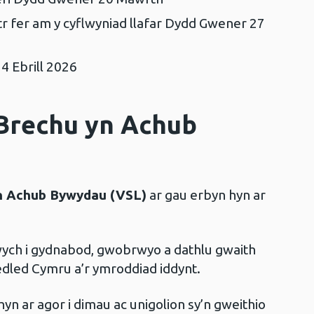
r fer am y cyflwyniad llafar Dydd Gwener 27
4 Ebrill 2026
Brechu yn Achub
n Achub Bywydau (VSL)
ar gau erbyn hyn ar
ych i gydnabod, gwobrwyo a dathlu gwaith
ledled Cymru a’r ymroddiad iddynt.
n ar agor i dimau ac unigolion sy’n gweithio