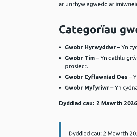
ar unrhyw agwedd ar imiwne
Categorïau g
Gwobr Hyrwyddwr
– Yn cy
Gwobr Tîm
– Yn dathlu grŵ
prosiect.
Gwobr Cyflawniad Oes
– Y
Gwobr Myfyriwr
– Yn cydn
Dyddiad cau: 2 Mawrth 202
Dyddiad cau: 2 Mawrth 2
Gwybodaeth: