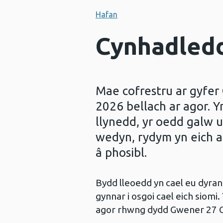
Hafan
Cynhadled
Mae cofrestru ar gyfe
2026 bellach ar agor. Y
llynedd, yr oedd galw 
wedyn, rydym yn eich an
â phosibl.
Bydd lleoedd yn cael eu dyrann
gynnar i osgoi cael eich siomi
agor rhwng dydd Gwener 27 