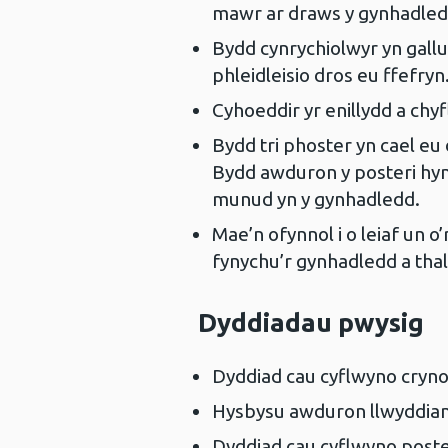
mawr ar draws y gynhadle
Bydd cynrychiolwyr yn gallu
phleidleisio dros eu ffefry
Cyhoeddir yr enillydd a chy
Bydd tri phoster yn cael eu 
Bydd awduron y posteri hyn 
munud yn y gynhadledd.
Mae’n ofynnol i o leiaf un o
fynychu’r gynhadledd a thal
Dyddiadau pwysig
Dyddiad cau cyflwyno cry
Hysbysu awduron llwyddi
Dyddiad cau cyflwyno pos