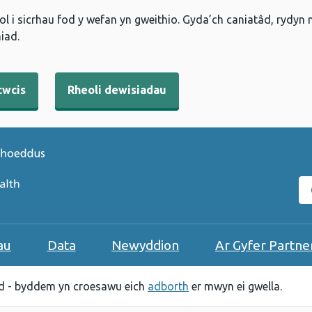
l i sicrhau fod y wefan yn gweithio. Gyda’ch caniatâd, rydyn
iad.
cwcis
Rheoli dewisiadau
C
au
Data
Newyddion
Ar Gyfer Partne
 - byddem yn croesawu eich
adborth
er mwyn ei gwella.