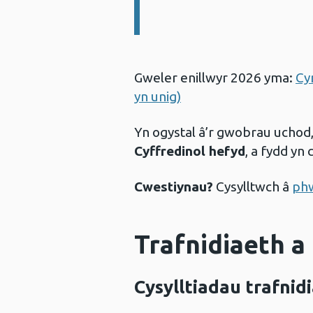
Gweler enillwyr 2026 yma:
Cy
yn unig)
Yn ogystal â’r gwobrau ucho
Cyffredinol hefyd
, a fydd yn
Cwestiynau?
Cysylltwch â
phw
Trafnidiaeth a
Cysylltiadau trafnid