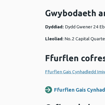
Gwybodaeth a
Dyddiad:
Dydd Gwener 24 Ebr
Lleoliad
: No. 2 Capital Quart
Ffurflen cofre
Ffurflen Gais Cynhadledd Im
Ffurflen Gais Cynha