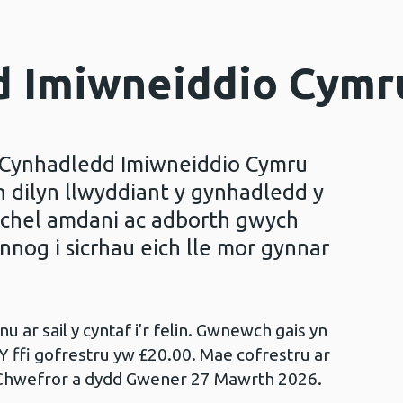
d Imiwneiddio Cymr
r Cynhadledd Imiwneiddio Cymru
n dilyn llwyddiant y gynhadledd y
uchel amdani ac adborth gwych
nog i sicrhau eich lle mor gynnar
u ar sail y cyntaf i’r felin. Gwnewch gais yn
. Y ffi gofrestru yw £20.00. Mae cofrestru ar
Chwefror a dydd Gwener 27 Mawrth 2026.