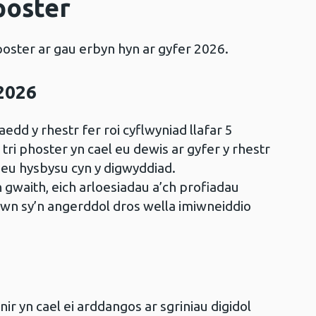
poster
ster ar gau erbyn hyn ar gyfer 2026.
2026
edd y rhestr fer roi cyflwyniad llafar 5
ri phoster yn cael eu dewis ar gyfer y rhestr
l eu hysbysu cyn y digwyddiad.
 gwaith, eich arloesiadau a’ch profiadau
iwn sy’n angerddol dros wella imiwneiddio
r yn cael ei arddangos ar sgriniau digidol