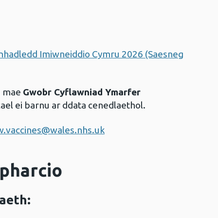
nhadledd Imiwneiddio Cymru 2026 (Saesneg
d, mae
Gwobr Cyflawniad Ymarfer
 cael ei barnu ar ddata cenedlaethol.
.vaccines@wales.nhs.uk
 pharcio
iaeth: