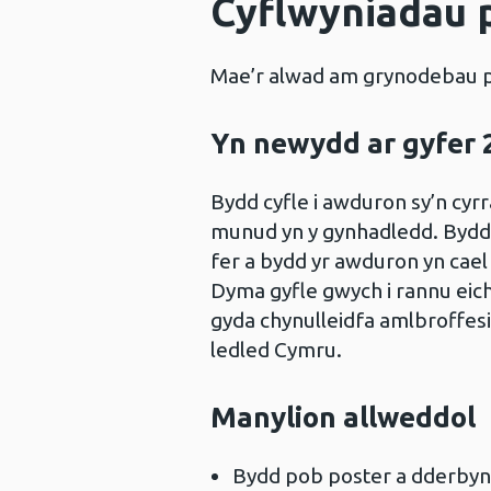
Cyflwyniadau 
Mae’r alwad am grynodebau po
Yn newydd ar gyfer 
Bydd cyfle i awduron sy’n cyrra
munud yn y gynhadledd. Bydd t
fer a bydd yr awduron yn cae
Dyma gyfle gwych i rannu eich
gyda chynulleidfa amlbroffes
ledled Cymru.
Manylion allweddol
Bydd pob poster a dderbynni