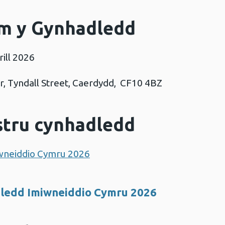
m y Gynhadledd
ill 2026
er, Tyndall Street, Caerdydd, CF10 4BZ
stru cynhadledd
iwneiddio Cymru 2026
dledd Imiwneiddio Cymru 2026