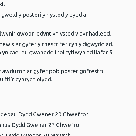
dd.
 gweld y posteri yn ystod y dydd a
n.
flwynir gwobr iddynt yn ystod y gynhadledd.
dewis ar gyfer y rhestr fer cyn y digwyddiad.
yn cael eu gwahodd i roi cyflwyniad llafar 5
’r awduron ar gyfer pob poster gofrestru i
u ffi’r cynrychiolydd.
nodebau Dydd Gwener 20 Chwefror
annus Dydd Gwener 27 Chwefror
teri Dydd Gwener 20 Mawrth