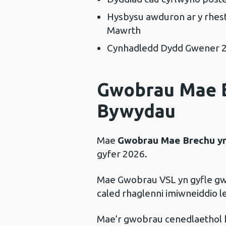
Hysbysu awduron ar y rhest
Mawrth
Cynhadledd Dydd Gwener 2
Gwobrau Mae 
Bywydau
Mae
Gwobrau Mae Brechu y
gyfer 2026.
Mae Gwobrau VSL yn gyfle gw
caled rhaglenni imiwneiddio 
Mae’r gwobrau cenedlaethol hy