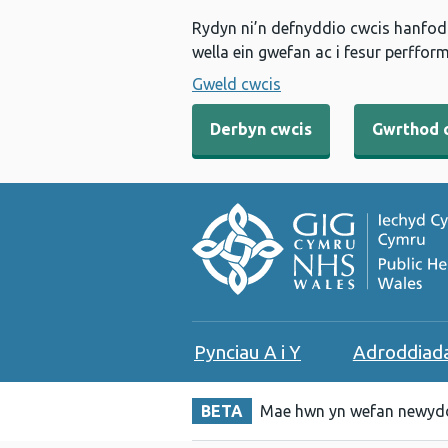
Rydyn ni’n defnyddio cwcis hanfodo
wella ein gwefan ac i fesur perfform
Gweld cwcis
Derbyn cwcis
Gwrthod 
Pynciau A i Y
Adroddiad
BETA
Mae hwn yn wefan newydd