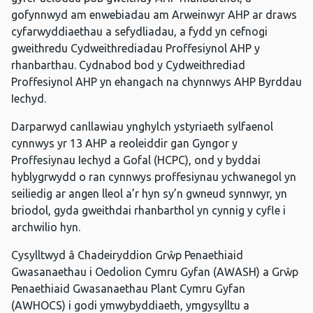
gofynnwyd am enwebiadau am Arweinwyr AHP ar draws
cyfarwyddiaethau a sefydliadau, a fydd yn cefnogi
gweithredu Cydweithrediadau Proffesiynol AHP y
rhanbarthau. Cydnabod bod y Cydweithrediad
Proffesiynol AHP yn ehangach na chynnwys AHP Byrddau
Iechyd.
Darparwyd canllawiau ynghylch ystyriaeth sylfaenol
cynnwys yr 13 AHP a reoleiddir gan Gyngor y
Proffesiynau Iechyd a Gofal (HCPC), ond y byddai
hyblygrwydd o ran cynnwys proffesiynau ychwanegol yn
seiliedig ar angen lleol a’r hyn sy’n gwneud synnwyr, yn
briodol, gyda gweithdai rhanbarthol yn cynnig y cyfle i
archwilio hyn.
Cysylltwyd â Chadeiryddion Grŵp Penaethiaid
Gwasanaethau i Oedolion Cymru Gyfan (AWASH) a Grŵp
Penaethiaid Gwasanaethau Plant Cymru Gyfan
(AWHOCS) i godi ymwybyddiaeth, ymgysylltu a