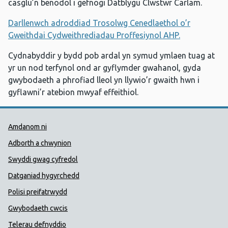
casglu’n benodol i gefnogi Datblygu Clwstwr Carlam.
Darllenwch adroddiad Trosolwg Cenedlaethol o’r
Gweithdai Cydweithrediadau Proffesiynol AHP.
Cydnabyddir y bydd pob ardal yn symud ymlaen tuag at
yr un nod terfynol ond ar gyflymder gwahanol, gyda
gwybodaeth a phrofiad lleol yn llywio’r gwaith hwn i
gyflawni’r atebion mwyaf effeithiol.
Dolenni Cymorth Iechyd Cyhoedd
Amdanom ni
Adborth a chwynion
Swyddi gwag cyfredol
Datganiad hygyrchedd
Polisi preifatrwydd
Gwybodaeth cwcis
Telerau defnyddio