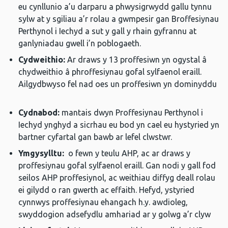
eu cynllunio a’u darparu a phwysigrwydd gallu tynnu
sylw at y sgiliau a’r rolau a gwmpesir gan Broffesiynau
Perthynol i Iechyd a sut y gall y rhain gyfrannu at
ganlyniadau gwell i’n poblogaeth.
Cydweithio:
Ar draws y 13 proffesiwn yn ogystal â
chydweithio â phroffesiynau gofal sylfaenol eraill.
Ailgydbwyso fel nad oes un proffesiwn yn dominyddu
Cydnabod:
mantais dwyn Proffesiynau Perthynol i
Iechyd ynghyd a sicrhau eu bod yn cael eu hystyried yn
bartner cyfartal gan bawb ar lefel clwstwr.
Ymgysylltu:
o fewn y teulu AHP, ac ar draws y
proffesiynau gofal sylfaenol eraill. Gan nodi y gall fod
seilos AHP proffesiynol, ac weithiau diffyg deall rolau
ei gilydd o ran gwerth ac effaith. Hefyd, ystyried
cynnwys proffesiynau ehangach h.y. awdioleg,
swyddogion adsefydlu amhariad ar y golwg a’r clyw