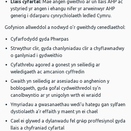
Llais cyfartal:
Mae angen gweithio ar un llais AHP ac
ystyried yr angen i ehangu nifer yr arweinwyr AHP
generig i ddarparu cynrychiolaeth ledled Cymru.
Gofynion allweddol a nodwyd o’r gweithdy cenedlaethol:
Cyfarfodydd gyda Phwrpas
Strwythur clir, gyda chanlyniadau clir a chyflawnadwy
o ganlyniad i gydweithio
Cyfathrebu agored a gonest yn seiliedig ar
weledigaeth ac amcanion cyffredin
Gwaith yn seiliedig ar asesiadau o anghenion y
boblogaeth, gyda gofal cydweithredol sy’n
canolbwyntio ar yr unigolyn wrth ei wraidd
Ymyriadau a gwasanaethau wedi’u hategu gan sylfaen
dystiolaeth a’r effaith y maent yn ei chael
Cael ei glywed a dylanwadu fel grŵp proffesiynol gyda
llais a chyfraniad cyfartal