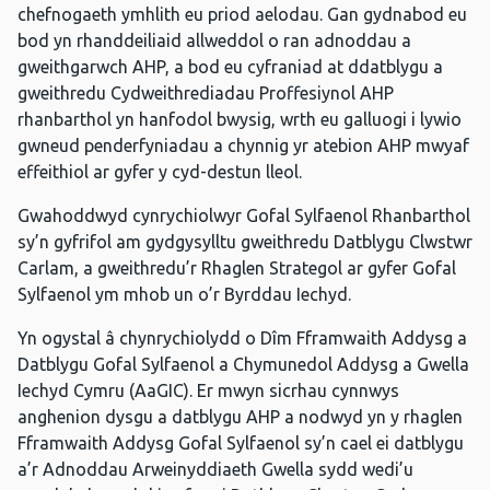
chefnogaeth ymhlith eu priod aelodau. Gan gydnabod eu
bod yn rhanddeiliaid allweddol o ran adnoddau a
gweithgarwch AHP, a bod eu cyfraniad at ddatblygu a
gweithredu Cydweithrediadau Proffesiynol AHP
rhanbarthol yn hanfodol bwysig, wrth eu galluogi i lywio
gwneud penderfyniadau a chynnig yr atebion AHP mwyaf
effeithiol ar gyfer y cyd-destun lleol.
Gwahoddwyd cynrychiolwyr Gofal Sylfaenol Rhanbarthol
sy’n gyfrifol am gydgysylltu gweithredu Datblygu Clwstwr
Carlam, a gweithredu’r Rhaglen Strategol ar gyfer Gofal
Sylfaenol ym mhob un o’r Byrddau Iechyd.
Yn ogystal â chynrychiolydd o Dîm Fframwaith Addysg a
Datblygu Gofal Sylfaenol a Chymunedol Addysg a Gwella
Iechyd Cymru (AaGIC). Er mwyn sicrhau cynnwys
anghenion dysgu a datblygu AHP a nodwyd yn y rhaglen
Fframwaith Addysg Gofal Sylfaenol sy’n cael ei datblygu
a’r Adnoddau Arweinyddiaeth Gwella sydd wedi’u