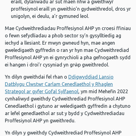
eraill, dylanwadu ar sut maen nhw a gweithwyr
proffesiynol eraill yn gweithio’n gydweithredol, dros yr
unigolyn, ei deulu, a’r gymuned leol.
Mae Cydweithrediadau Proffesiynol AHP yn croesi ffiniau
o fewn sefydliadau a phob sector sy’n gysylltiedig ag
iechyd a llesiant. Er mwyn gwneud hyn, mae angen
gweledigaeth gyffredin o ran yr hyn mae Cydweithrediad
Proffesiynol AHP yn ei gynrychioli a pha gefnogaeth sydd
ei hangen i droi’r cysyniad yn grŵp gweithredol.
Yn dilyn gweithdai fel rhan o
Ddigwyddiad Lansio
Datblygu Clwstwr Carlam Cenedlaethol y Rhaglen
Strategol ar gyfer Gofal Sylfaenol
, ym mid Mehefin 2022
cynhaliwyd gweithdy Cydweithrediad Proffesiynol AHP
Cenedlaethol i gytuno ar weledigaeth gyffredin a chytuno
ar lefel genedlaethol ar sut y bydd y Cydweithrediadau
Proffesiynol AHP yn gweithredu.
Yn dilyn y gweithdy Cydweithrediad Proffesiynol AHP