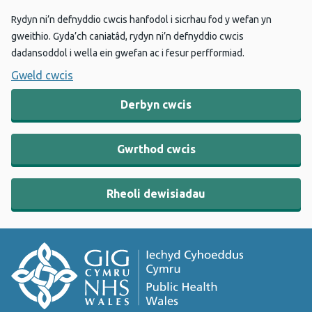
Rydyn ni’n defnyddio cwcis hanfodol i sicrhau fod y wefan yn
gweithio. Gyda’ch caniatâd, rydyn ni’n defnyddio cwcis
dadansoddol i wella ein gwefan ac i fesur perfformiad.
Gweld cwcis
Derbyn cwcis
Gwrthod cwcis
Rheoli dewisiadau