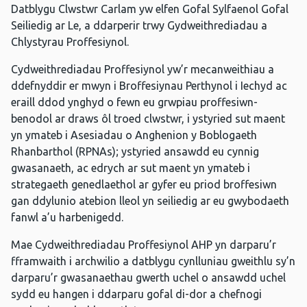
Datblygu Clwstwr Carlam yw elfen Gofal Sylfaenol Gofal
Seiliedig ar Le, a ddarperir trwy Gydweithrediadau a
Chlystyrau Proffesiynol.
Cydweithrediadau Proffesiynol yw’r mecanweithiau a
ddefnyddir er mwyn i Broffesiynau Perthynol i Iechyd ac
eraill ddod ynghyd o fewn eu grwpiau proffesiwn-
benodol ar draws ôl troed clwstwr, i ystyried sut maent
yn ymateb i Asesiadau o Anghenion y Boblogaeth
Rhanbarthol (RPNAs); ystyried ansawdd eu cynnig
gwasanaeth, ac edrych ar sut maent yn ymateb i
strategaeth genedlaethol ar gyfer eu priod broffesiwn
gan ddylunio atebion lleol yn seiliedig ar eu gwybodaeth
fanwl a’u harbenigedd.
Mae Cydweithrediadau Proffesiynol AHP yn darparu’r
fframwaith i archwilio a datblygu cynlluniau gweithlu sy’n
darparu’r gwasanaethau gwerth uchel o ansawdd uchel
sydd eu hangen i ddarparu gofal di-dor a chefnogi