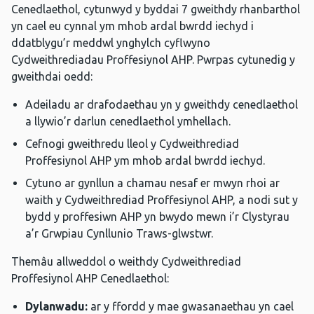
Cenedlaethol, cytunwyd y byddai 7 gweithdy rhanbarthol
yn cael eu cynnal ym mhob ardal bwrdd iechyd i
ddatblygu’r meddwl ynghylch cyflwyno
Cydweithrediadau Proffesiynol AHP. Pwrpas cytunedig y
gweithdai oedd:
Adeiladu ar drafodaethau yn y gweithdy cenedlaethol
a llywio’r darlun cenedlaethol ymhellach.
Cefnogi gweithredu lleol y Cydweithrediad
Proffesiynol AHP ym mhob ardal bwrdd iechyd.
Cytuno ar gynllun a chamau nesaf er mwyn rhoi ar
waith y Cydweithrediad Proffesiynol AHP, a nodi sut y
bydd y proffesiwn AHP yn bwydo mewn i’r Clystyrau
a’r Grwpiau Cynllunio Traws-glwstwr.
Themâu allweddol o weithdy Cydweithrediad
Proffesiynol AHP Cenedlaethol:
Dylanwadu:
ar y ffordd y mae gwasanaethau yn cael