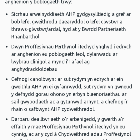
anghenion y boblogaeth trwy:
Sicrhau arweinyddiaeth AHP gydgysylltiedig a gref ar
bob lefel gweithredu daearyddol o lefel clwstwr a
thraws-glwstwr/ardal, hyd at y Bwrdd Partneriaeth
Rhanbarthol.
Dwyn Proffesiynau Perthynol i Iechyd ynghyd i edrych
ar anghenion eu poblogaeth leol, dylanwadu ar
lwybrau clinigol a mynd i’r afael ag
anghydraddoldebau
Cefnogi canolbwynt ar sut rydym yn edrych ar ein
gweithlu AHP yn ei gyfanrwydd, sut rydym yn gwneud
y defnydd gorau ohono yn erbyn blaenoriaethau ar
sail gwybodaeth ac a gytunwyd arnynt, a chefnogi’r
rhain o safbwynt AHP cydweithredol.
Darparu dealltwriaeth o’r arbenigedd, y gwerth a’r
effaith y mae Proffesiynau Perthynol i Iechyd yn eu
cynnig, ac ar y cyd â Chydweithrediadau Proffesiynol