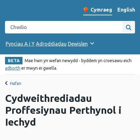
English
– Change 
Cymraeg
Newid iaith y wefan
Chwilio gwefan Iechyd Cyhoeddus Cymru
Chwi
Pynciau A i Y
Adroddiadau
Dewislen
BETA
Mae hwn yn wefan newydd - byddem yn croesawu eich
adborth
er mwyn ei gwella.
Hafan
Cydweithrediadau
Proffesiynau Perthynol i
Iechyd