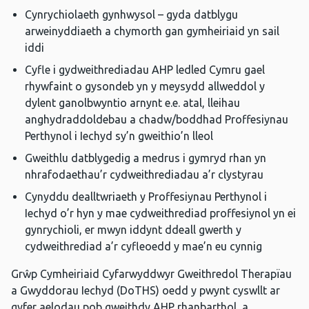
Cynrychiolaeth gynhwysol – gyda datblygu
arweinyddiaeth a chymorth gan gymheiriaid yn sail
iddi
Cyfle i gydweithrediadau AHP ledled Cymru gael
rhywfaint o gysondeb yn y meysydd allweddol y
dylent ganolbwyntio arnynt e.e. atal, lleihau
anghydraddoldebau a chadw/boddhad Proffesiynau
Perthynol i Iechyd sy’n gweithio’n lleol
Gweithlu datblygedig a medrus i gymryd rhan yn
nhrafodaethau’r cydweithrediadau a’r clystyrau
Cynyddu dealltwriaeth y Proffesiynau Perthynol i
Iechyd o’r hyn y mae cydweithrediad proffesiynol yn ei
gynrychioli, er mwyn iddynt ddeall gwerth y
cydweithrediad a’r cyfleoedd y mae’n eu cynnig
Grŵp Cymheiriaid Cyfarwyddwyr Gweithredol Therapïau
a Gwyddorau Iechyd (DoTHS) oedd y pwynt cyswllt ar
gyfer aelodau pob gweithdy AHP rhanbarthol, a