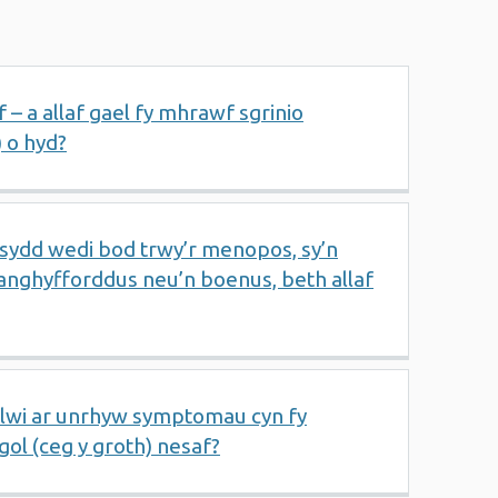
 – a allaf gael fy mhrawf sgrinio
) o hyd?
sydd wedi bod trwy’r menopos, sy’n
 anghyfforddus neu’n boenus, beth allaf
ylwi ar unrhyw symptomau cyn fy
gol (ceg y groth) nesaf?