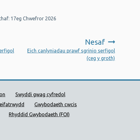
haf: 17eg Chwefror 2026
Nesaf
:
rfigol
Eich canlyniadau prawf sgrinio serfigol
(ceg y groth)
 Cyhoeddus Cymru
ion
Swyddi gwag cyfredol
reifatrwydd
Gwybodaeth cwcis
Rhyddid Gwybodaeth (FOI)