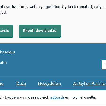
l i sicrhau fod y wefan yn gweithio. Gyda’ch caniatâd, rydyn
iad.
cwcis
Rheoli dewisiadau
C
au
Data
Newyddion
Ar Gyfer Partne
 - byddem yn croesawu eich
adborth
er mwyn ei gwella.