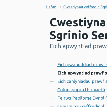
Hafan
Cwestiynau cyffredin Sgri
Cwestiyna
Sgrinio Se
Eich apwyntiad prawf
-
Cynnwys
Eich gwahoddiad prawf sg
Eich apwyntiad prawf sg
Eich canlyniadau prawf s
Colposgopi a thriniaeth
Feirws Papiloma Dynol 
Cwestiynau cyffredinol