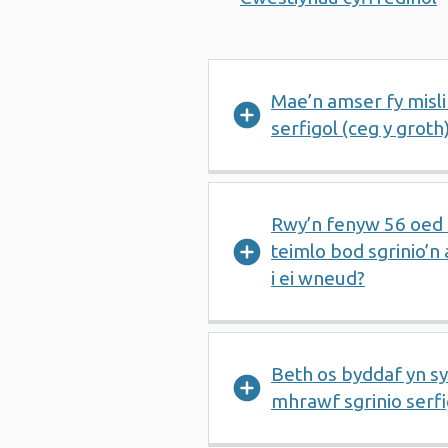
Mae’n amser fy mislif
serfigol (ceg y groth
Rwy’n fenyw 56 oed 
teimlo bod sgrinio’n
i ei wneud?
Beth os byddaf yn s
mhrawf sgrinio serfi