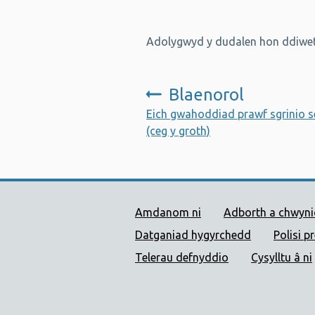
Adolygwyd y dudalen hon ddiwet
Blaenorol
:
Eich gwahoddiad prawf sgrinio se
(ceg y groth)
Dolenni Cymorth Iechyd
Amdanom ni
Adborth a chwyn
Datganiad hygyrchedd
Polisi p
Telerau defnyddio
Cysylltu â ni