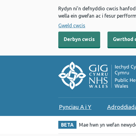
Rydyn ni’n defnyddio cwcis hanfodo
wella ein gwefan ac i fesur perfform
Gweld cwcis
Derbyn cwcis
Gwrthod 
Pynciau A i Y
Adroddiad
BETA
Mae hwn yn wefan newydd