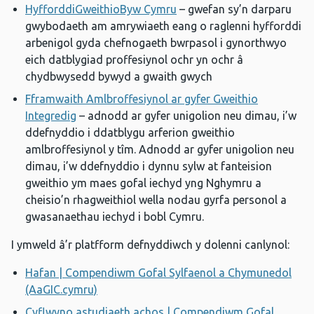
HyfforddiGweithioByw Cymru
– gwefan sy’n darparu
gwybodaeth am amrywiaeth eang o raglenni hyfforddi
arbenigol gyda chefnogaeth bwrpasol i gynorthwyo
eich datblygiad proffesiynol ochr yn ochr â
chydbwysedd bywyd a gwaith gwych
Fframwaith Amlbroffesiynol ar gyfer Gweithio
Integredig
– adnodd ar gyfer unigolion neu dimau, i’w
ddefnyddio i ddatblygu arferion gweithio
amlbroffesiynol y tîm. Adnodd ar gyfer unigolion neu
dimau, i’w ddefnyddio i dynnu sylw at fanteision
gweithio ym maes gofal iechyd yng Nghymru a
cheisio’n rhagweithiol wella nodau gyrfa personol a
gwasanaethau iechyd i bobl Cymru.
I ymweld â’r platfform defnyddiwch y dolenni canlynol:
Hafan | Compendiwm Gofal Sylfaenol a Chymunedol
(AaGIC.cymru)
Cyflwyno astudiaeth achos | Compendiwm Gofal