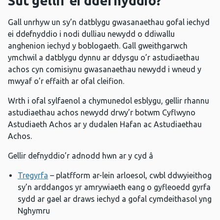
Sut gellir ei ddefnyddio?
Gall unrhyw un sy’n datblygu gwasanaethau gofal iechyd
ei ddefnyddio i nodi dulliau newydd o ddiwallu
anghenion iechyd y boblogaeth. Gall gweithgarwch
ymchwil a datblygu dynnu ar ddysgu o’r astudiaethau
achos cyn comisiynu gwasanaethau newydd i wneud y
mwyaf o’r effaith ar ofal cleifion.
Wrth i ofal sylfaenol a chymunedol esblygu, gellir rhannu
astudiaethau achos newydd drwy’r botwm Cyflwyno
Astudiaeth Achos ar y dudalen Hafan ac Astudiaethau
Achos.
Gellir defnyddio’r adnodd hwn ar y cyd â
Tregyrfa
– platfform ar-lein arloesol, cwbl ddwyieithog
sy’n arddangos yr amrywiaeth eang o gyfleoedd gyrfa
sydd ar gael ar draws iechyd a gofal cymdeithasol yng
Nghymru