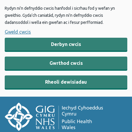
Rydyn ni’n defnyddio cwcis hanfodol i sicrhau fod y wefan yn
gweithio. Gyda’ch caniatâd, rydyn ni’n defnyddio cwcis
dadansoddol i wella ein gwefan ac i fesur perfformiad.
Gweld cwcis
Derbyn cwcis
Gwrthod cwcis
Rheoli dewisiadau