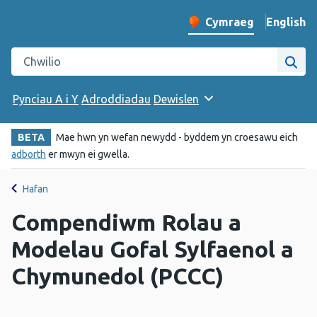
English
– Change 
Cymraeg
Newid iaith y wefan
Chwilio gwefan Iechyd Cyhoeddus Cymru
Chwi
Pynciau A i Y
Adroddiadau
Dewislen
BETA
Mae hwn yn wefan newydd - byddem yn croesawu eich
adborth
er mwyn ei gwella.
Hafan
Compendiwm Rolau a
Modelau Gofal Sylfaenol a
Chymunedol (PCCC)