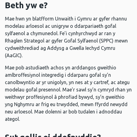
Beth yw e?
Mae hwn yn blatfform Unwaith i Gymru ar gyfer rhannu
modelau arloesol ac unigryw o ddarpariaeth gofal
sylfaenol a chymunedol. Fe’i cynhyrchwyd ar ran y
Rhaglen Strategol ar gyfer Gofal Sylfaenol (SPPC) mewn
cydweithrediad ag Addysg a Gwella Iechyd Cymru
(AaGIC).
Mae pob astudiaeth achos yn arddangos gweithio
amlbroffesiynol integredig i ddarparu gofal sy’n
canolbwyntio ar yr unigolyn, yn nes at y cartref, ac ategu
modelau gofal presennol. Mae’r sawl sy’n cymryd rhan yn
weithwyr proffesiynol â phrofiad bywyd, sy’n gweithio
yng Nghymru ar frig eu trwydded, mewn ffyrdd newydd
neu arloesol. Mae dolenni ar bob tudalen i adnoddau
ategol.