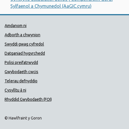
Sylfaenol a Chymunedol (AaGIC.cymru)
Dolenni Cymorth Iechyd Cyhoedd
Amdanom ni
Adborth a chwynion
Swyddi gwag cyfredol
Datganiad hygyrchedd
Polisi preifatrwydd
Gwybodaeth cwcis
Telerau defnyddio
Cysylltu â ni
Rhyddid Gwybodaeth (FOI)
© Hawlfraint y Goron