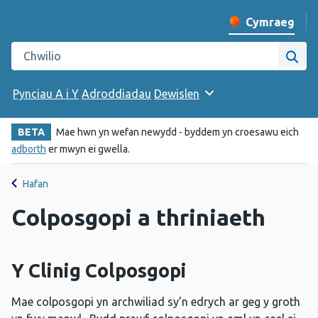
Cymraeg
Newid iaith y w
Chwilio gwefan Iechyd Cyhoeddus Cymru
Chwi
Pynciau A i Y
Adroddiadau
Dewislen
BETA
Mae hwn yn wefan newydd - byddem yn croesawu eich
adborth
er mwyn ei gwella.
Hafan
Colposgopi a thriniaeth
Y Clinig Colposgopi
Mae colposgopi yn archwiliad sy’n edrych ar geg y groth