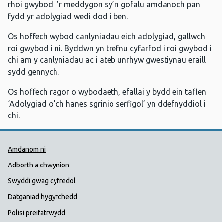
rhoi gwybod i’r meddygon sy’n gofalu amdanoch pan
fydd yr adolygiad wedi dod i ben.
Os hoffech wybod canlyniadau eich adolygiad, gallwch
roi gwybod i ni. Byddwn yn trefnu cyfarfod i roi gwybod i
chi am y canlyniadau ac i ateb unrhyw gwestiynau eraill
sydd gennych.
Os hoffech ragor o wybodaeth, efallai y bydd ein taflen
‘Adolygiad o’ch hanes sgrinio serfigol’ yn ddefnyddiol i
chi.
Dolenni Cymorth Iechyd Cyhoedd
Amdanom ni
Adborth a chwynion
Swyddi gwag cyfredol
Datganiad hygyrchedd
Polisi preifatrwydd