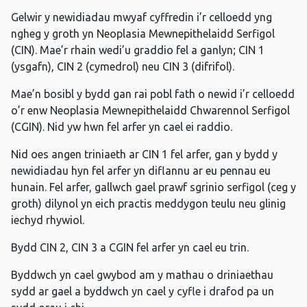
Gelwir y newidiadau mwyaf cyffredin i’r celloedd yng
ngheg y groth yn Neoplasia Mewnepithelaidd Serfigol
(CIN). Mae’r rhain wedi’u graddio fel a ganlyn; CIN 1
(ysgafn), CIN 2 (cymedrol) neu CIN 3 (difrifol).
Mae’n bosibl y bydd gan rai pobl fath o newid i’r celloedd
o’r enw Neoplasia Mewnepithelaidd Chwarennol Serfigol
(CGIN). Nid yw hwn fel arfer yn cael ei raddio.
Nid oes angen triniaeth ar CIN 1 fel arfer, gan y bydd y
newidiadau hyn fel arfer yn diflannu ar eu pennau eu
hunain. Fel arfer, gallwch gael prawf sgrinio serfigol (ceg y
groth) dilynol yn eich practis meddygon teulu neu glinig
iechyd rhywiol.
Bydd CIN 2, CIN 3 a CGIN fel arfer yn cael eu trin.
Byddwch yn cael gwybod am y mathau o driniaethau
sydd ar gael a byddwch yn cael y cyfle i drafod pa un