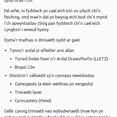
sydd orau i chi.
Fel arfer, ni fyddwch yn cael eich trin os ydych chi’n
feichiog, ond mae’n dal yn bwysig eich bod chi’n mynd
i’ch apwyntiadau clinig pan fyddwch chi’n cael eich
cynghori i wneud hynny.
Dyma’r mathau o driniaeth sydd ar gael:
Tynnu’r ardal yr effeithir arni allan
Toriad Dolen Fawr o’r Ardal Drawsffurfio (LLETZ)
Biopsi Côn
Dinistrio’r celloedd sy’n cynnwys newidiadau
Gwresgeulo (a elwir weithiau yn oergeulo)
Triniaeth laser
Cyrocautery (rhewi)
Gellir cynnig triniaeth neu wyliadwriaeth (mae hyn yn