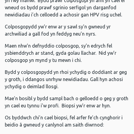
yn fwy manwl. Bydd prawf colposgopi yn aml yn cael ei
wneud os bydd prawf sgrinio serfigol yn darganfod
newidiadau i’ch celloedd a achosir gan HPV risg uchel.
Colposgopydd yw’r enw ar y sawl sy’n gwneud yr
archwiliad a gall fod yn feddyg neu’n nyrs.
Maen nhw’n defnyddio colposgop, sy’n edrych fel
ysbienddrych ar stand, gyda golau llachar. Nid yw’r
colposgop yn mynd y tu mewn i chi.
Bydd y colposgopydd yn rhoi ychydig o doddiant ar geg
y groth, i ddangos unrhyw newidiadau. Gall hyn achosi
ychydig o deimlad llosgi.
Mae’n bosibl y bydd sampl bach o gelloedd o geg y groth
yn cael eu tynnu i’w profi. Biopsi yw’r enw ar hyn.
Os byddwch chi’n cael biopsi, fel arfer fe’ch cynghorir i
beidio â gwneud y canlynol am saith diwrnod: