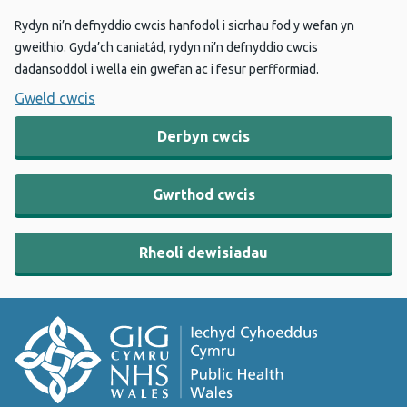
Rydyn ni’n defnyddio cwcis hanfodol i sicrhau fod y wefan yn
gweithio. Gyda’ch caniatâd, rydyn ni’n defnyddio cwcis
dadansoddol i wella ein gwefan ac i fesur perfformiad.
Gweld cwcis
Derbyn cwcis
Gwrthod cwcis
Rheoli dewisiadau