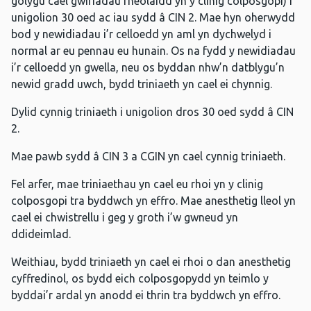
golygu cael gwiriadau rheolaidd yn y clinig colposgopi) i
unigolion 30 oed ac iau sydd â CIN 2. Mae hyn oherwydd
bod y newidiadau i’r celloedd yn aml yn dychwelyd i
normal ar eu pennau eu hunain. Os na fydd y newidiadau
i’r celloedd yn gwella, neu os byddan nhw’n datblygu’n
newid gradd uwch, bydd triniaeth yn cael ei chynnig.
Dylid cynnig triniaeth i unigolion dros 30 oed sydd â CIN
2.
Mae pawb sydd â CIN 3 a CGIN yn cael cynnig triniaeth.
Fel arfer, mae triniaethau yn cael eu rhoi yn y clinig
colposgopi tra byddwch yn effro. Mae anesthetig lleol yn
cael ei chwistrellu i geg y groth i’w gwneud yn
ddideimlad.
Weithiau, bydd triniaeth yn cael ei rhoi o dan anesthetig
cyffredinol, os bydd eich colposgopydd yn teimlo y
byddai’r ardal yn anodd ei thrin tra byddwch yn effro.