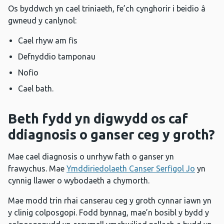
Os byddwch yn cael triniaeth, fe’ch cynghorir i beidio â
gwneud y canlynol:
Cael rhyw am fis
Defnyddio tamponau
Nofio
Cael bath.
Beth fydd yn digwydd os caf
ddiagnosis o ganser ceg y groth?
Mae cael diagnosis o unrhyw fath o ganser yn
frawychus. Mae
Ymddiriedolaeth Canser Serfigol Jo
yn
cynnig llawer o wybodaeth a chymorth.
Mae modd trin rhai canserau ceg y groth cynnar iawn yn
y clinig colposgopi. Fodd bynnag, mae’n bosibl y bydd y