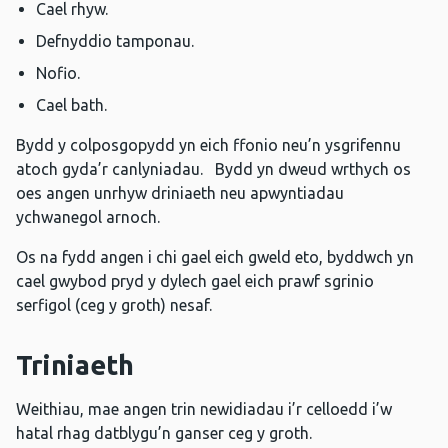
Cael rhyw.
Defnyddio tamponau.
Nofio.
Cael bath.
Bydd y colposgopydd yn eich ffonio neu’n ysgrifennu
atoch gyda’r canlyniadau. Bydd yn dweud wrthych os
oes angen unrhyw driniaeth neu apwyntiadau
ychwanegol arnoch.
Os na fydd angen i chi gael eich gweld eto, byddwch yn
cael gwybod pryd y dylech gael eich prawf sgrinio
serfigol (ceg y groth) nesaf.
Triniaeth
Weithiau, mae angen trin newidiadau i’r celloedd i’w
hatal rhag datblygu’n ganser ceg y groth.