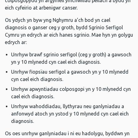
colposgopydd yn argymell ymchwiliad pellach a bydd yn
eich cyfeirio at arbenigwr canser.
Os ydych yn byw yng Nghymru a’ch bod yn cael
diagnosis o ganser ceg y groth, bydd Sgrinio Serfigol
Cymru yn edrych ar eich hanes sgrinio. Mae hyn yn golygu
edrych ar:
Unrhyw brawf sgrinio serfigol (ceg y groth) a gawsoch
yn y 10 mlynedd cyn cael eich diagnosis.
Unrhyw fiopsïau serfigol a gawsoch yn y 10 mlynedd
cyn cael eich diagnosis.
Unrhyw apwyntiadau colposgopi yn y 10 mlynedd cyn
cael eich diagnosis.
Unrhyw wahoddiadau, llythyrau neu ganlyniadau a
anfonwyd atoch yn ystod y 10 mlynedd cyn cael eich
diagnosis.
Os oes unrhyw ganlyniadau i ni eu hadolygu, byddwn yn