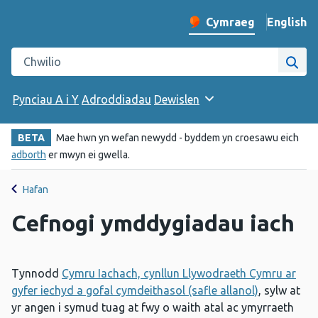
English
– Change 
Cymraeg
Newid iaith y wefan
Chwilio gwefan Iechyd Cyhoeddus Cymru
Chwi
Pynciau A i Y
Adroddiadau
Dewislen
BETA
Mae hwn yn wefan newydd - byddem yn croesawu eich
adborth
er mwyn ei gwella.
Hafan
Cefnogi ymddygiadau iach
Tynnodd
Cymru Iachach, cynllun Llywodraeth Cymru ar
gyfer iechyd a gofal cymdeithasol (safle allanol)
, sylw at
yr angen i symud tuag at fwy o waith atal ac ymyrraeth