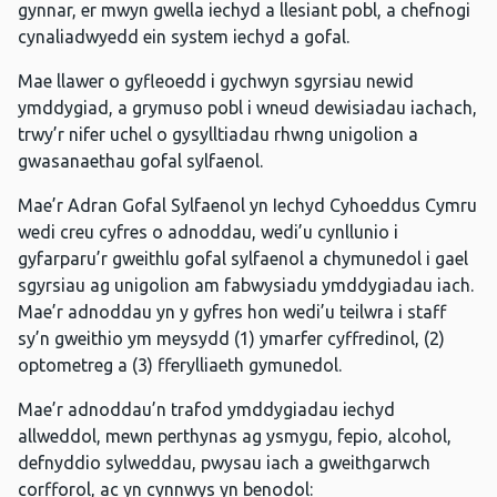
gynnar, er mwyn gwella iechyd a llesiant pobl, a chefnogi
cynaliadwyedd ein system iechyd a gofal.
Mae llawer o gyfleoedd i gychwyn sgyrsiau newid
ymddygiad, a grymuso pobl i wneud dewisiadau iachach,
trwy’r nifer uchel o gysylltiadau rhwng unigolion a
gwasanaethau gofal sylfaenol.
Mae’r Adran Gofal Sylfaenol yn Iechyd Cyhoeddus Cymru
wedi creu cyfres o adnoddau, wedi’u cynllunio i
gyfarparu’r gweithlu gofal sylfaenol a chymunedol i gael
sgyrsiau ag unigolion am fabwysiadu ymddygiadau iach.
Mae’r adnoddau yn y gyfres hon wedi’u teilwra i staff
sy’n gweithio ym meysydd (1) ymarfer cyffredinol, (2)
optometreg a (3) fferylliaeth gymunedol.
Mae’r adnoddau’n trafod ymddygiadau iechyd
allweddol, mewn perthynas ag ysmygu, fepio, alcohol,
defnyddio sylweddau, pwysau iach a gweithgarwch
corfforol, ac yn cynnwys yn benodol: