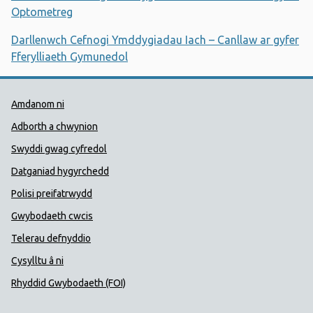
Optometreg
Darllenwch Cefnogi Ymddygiadau Iach – Canllaw ar gyfer
Fferylliaeth Gymunedol
Dolenni Cymorth Iechyd Cyhoedd
Amdanom ni
Adborth a chwynion
Swyddi gwag cyfredol
Datganiad hygyrchedd
Polisi preifatrwydd
Gwybodaeth cwcis
Telerau defnyddio
Cysylltu â ni
Rhyddid Gwybodaeth (FOI)