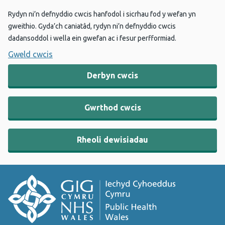
Rydyn ni’n defnyddio cwcis hanfodol i sicrhau fod y wefan yn
gweithio. Gyda’ch caniatâd, rydyn ni’n defnyddio cwcis
dadansoddol i wella ein gwefan ac i fesur perfformiad.
Gweld cwcis
Derbyn cwcis
Gwrthod cwcis
Rheoli dewisiadau