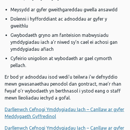
Meysydd ar gyfer gweithgareddau gwella ansawdd
Dolenni i hyfforddiant ac adnoddau ar gyfer y
gweithlu
Gwybodaeth gryno am fanteision mabwysiadu
ymddygiadau iach a’r niwed sy’n cael ei achosi gan
ymddygiadau afiach
Cyfeirio unigolion at wybodaeth ar gael cymorth
pellach.
Er bod yr adnoddau isod wedi’u teilwra i’w defnyddio
mewn gwasanaethau penodol dan gontract, mae’r rhan
fwyaf o’r wybodaeth yn berthnasol i ystod eang o staff
mewn lleoliadau iechyd a gofal.
Darllenwch Cefnogi Ymddygiadau Iach – Canllaw ar gyfer
Meddygaeth Gyffredinol
Darllenwch Cefnogi Ymddygiadau Iach – Canllaw ar gyfer