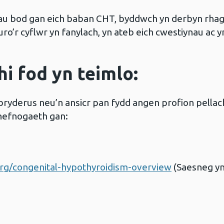
au bod gan eich baban CHT, byddwch yn derbyn rhag
ro’r cyflwr yn fanylach, yn ateb eich cwestiynau ac y
hi fod yn teimlo:
bryderus neu’n ansicr pan fydd angen profion pellac
chefnogaeth gan:
rg/congenital-hypothyroidism-overview
(Saesneg yn