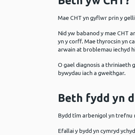
Beth yw CHT?
Mae CHT yn gyflwr prin y gellir
Nid yw babanod y mae CHT arny
yn y corff. Mae thyrocsin yn c
arwain at broblemau iechyd 
O gael diagnosis a thriniaeth
bywydau iach a gweithgar.
Beth fydd yn 
Bydd tîm arbenigol yn trefnu
Efallai y bydd yn cymryd ychyd