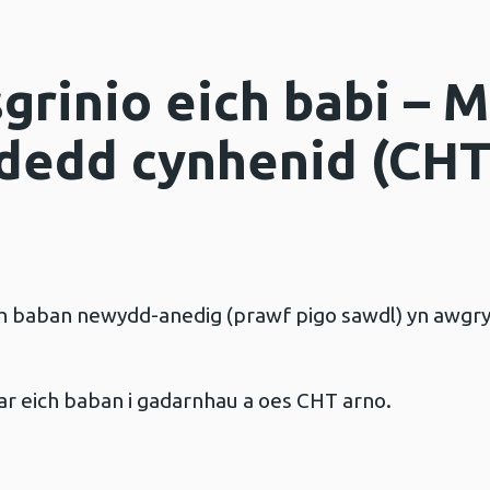
grinio eich babi – 
dedd cynhenid (CHT)
baban newydd-anedig (prawf pigo sawdl) yn awgrymu
ar eich baban i gadarnhau a oes CHT arno.