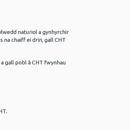
lwedd naturiol a gynhyrchir
 na chaiff ei drin, gall CHT
, a gall pobl â CHT fwynhau
CHT.