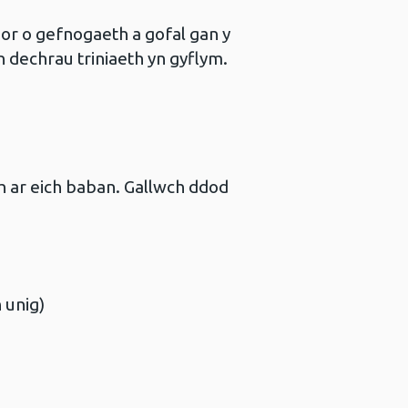
or o gefnogaeth a gofal gan y
n dechrau triniaeth yn gyflym.
h ar eich baban. Gallwch ddod
 unig)