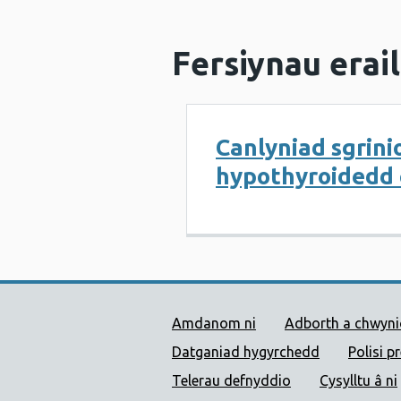
Fersiynau erail
Canlyniad sgrini
hypothyroidedd 
Dolenni Cymorth Iechyd
Amdanom ni
Adborth a chwyn
Datganiad hygyrchedd
Polisi p
Telerau defnyddio
Cysylltu â ni