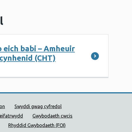
l
o eich babi – Amheuir
cynhenid (CHT)
 Cyhoeddus Cymru
ion
Swyddi gwag cyfredol
reifatrwydd
Gwybodaeth cwcis
Rhyddid Gwybodaeth (FOI)