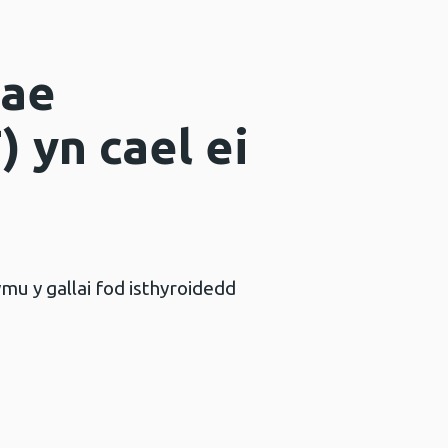
Mae
 yn cael ei
 y gallai fod isthyroidedd