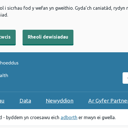
l i sicrhau fod y wefan yn gweithio. Gyda’ch caniatâd, rydyn
iad.
cwcis
Rheoli dewisiadau
C
au
Data
Newyddion
Ar Gyfer Partne
 - byddem yn croesawu eich
adborth
er mwyn ei gwella.