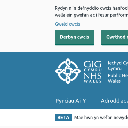
Rydyn ni’n defnyddio cwcis hanfodo
wella ein gwefan ac i fesur perfform
Gweld cwcis
Derbyn cwcis
Gwrthod 
Pynciau A i Y
Adroddiad
BETA
Mae hwn yn wefan newydd