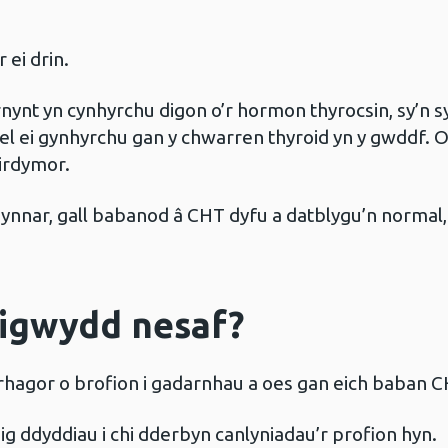
 ei drin.
nt yn cynhyrchu digon o’r hormon thyrocsin, sy’n sy
ael ei gynhyrchu gan y chwarren thyroid yn y gwddf. Os
hirdymor.
 gynnar, gall babanod â CHT dyfu a datblygu’n normal
digwydd nesaf?
 rhagor o brofion i gadarnhau a oes gan eich baban 
ig ddyddiau i chi dderbyn canlyniadau’r profion hyn.