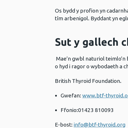
Os bydd y profion yn cadarnh
tîm arbenigol. Byddant yn eglu
Sut y gallech c
Mae’n gwbl naturiol teimlo’n 
o hyd i ragor o wybodaeth a 
British Thyroid Foundation.
Gwefan:
www.btf-thyroid.o
Ffonio:01423 810093
E-bost:
info@btf-thyroid.org