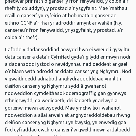
phedwar prif fath o ganser: y fron fenywaidd, y colon a’r
rhefr (y coluddyn), y prostad a’r ysgyfaint. Mae ‘mathau
eraill o ganser’ yn cyfeirio at bob math o ganser ac
eithrio CCNF a’r rhai yr adroddir arnynt ar wahân (h.y.
canserau’r fron fenywaidd, yr ysgyfaint, y prostad, a’r
colon a’r rhefr).
Cafodd y dadansoddiad newydd hwn ei wneud i gysylltu
data canser a data’r Cyfrifiad gyda’i gilydd er mwyn nodi
a dadansoddi ystod o newidynnau nad oeddent ar gael
o’r blaen wrth adrodd ar ddata canser yng Nghymru. Nod
y gwaith oedd adnabod anghydraddoldebau ymhlith
cleifion canser yng Nghymru sydd â gwahanol
nodweddion cymdeithasol-ddemograffig gan gynnwys
ethnigrwydd, galwedigaeth, deiliadaeth yr aelwyd a
gorlenwi mewn aelwydydd. Mae ymchwilio i wahanol
nodweddion a allai arwain at anghydraddoldebau rhwng
cleifion canser yng Nghymru yn bwysig, yn enwedig gan
fod cyfraddau uwch o ganser i’w gweld mewn ardaloedd