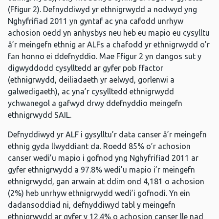
(Ffigur 2). Defnyddiwyd yr ethnigrwydd a nodwyd yng
Nghyfrifiad 2011 yn gyntaf ac yna cafodd unrhyw
achosion oedd yn anhysbys neu heb eu mapio eu cysylltu
â’r meingefn ethnig ar ALFs a chafodd yr ethnigrwydd o’r
fan honno ei ddefnyddio. Mae Ffigur 2 yn dangos sut y
digwyddodd cysylltedd ar gyfer pob ffactor
(ethnigrwydd, deiliadaeth yr aelwyd, gorlenwi a
galwedigaeth), ac yna’r cysylltedd ethnigrwydd
ychwanegol a gafwyd drwy ddefnyddio meingefn
ethnigrwydd SAIL.
Defnyddiwyd yr ALF i gysylltu’r data canser â’r meingefn
ethnig gyda llwyddiant da. Roedd 85% o’r achosion
canser wedi’u mapio i gofnod yng Nghyfrifiad 2011 ar
gyfer ethnigrwydd a 97.8% wedi’u mapio i’r meingefn
ethnigrwydd, gan arwain at ddim ond 4,181 o achosion
(2%) heb unrhyw ethnigrwydd wedi’i gofnodi. Yn ein
dadansoddiad ni, defnyddiwyd tabl y meingefn
ethnigrwydd ar gyfer y 12.4% o achosion canser lle nad