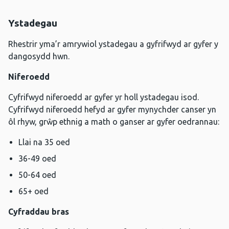
Ystadegau
Rhestrir yma’r amrywiol ystadegau a gyfrifwyd ar gyfer y
dangosydd hwn.
Niferoedd
Cyfrifwyd niferoedd ar gyfer yr holl ystadegau isod.
Cyfrifwyd niferoedd hefyd ar gyfer mynychder canser yn
ôl rhyw, grŵp ethnig a math o ganser ar gyfer oedrannau:
Llai na 35 oed
36-49 oed
50-64 oed
65+ oed
Cyfraddau bras