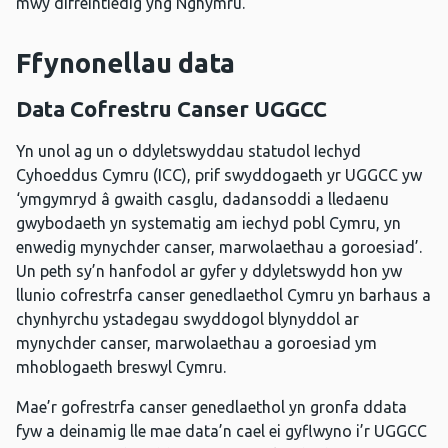
mwy difreintiedig yng Nghymru.
Ffynonellau data
Data Cofrestru Canser UGGCC
Yn unol ag un o ddyletswyddau statudol Iechyd
Cyhoeddus Cymru (ICC), prif swyddogaeth yr UGGCC yw
‘ymgymryd â gwaith casglu, dadansoddi a lledaenu
gwybodaeth yn systematig am iechyd pobl Cymru, yn
enwedig mynychder canser, marwolaethau a goroesiad’.
Un peth sy’n hanfodol ar gyfer y ddyletswydd hon yw
llunio cofrestrfa canser genedlaethol Cymru yn barhaus a
chynhyrchu ystadegau swyddogol blynyddol ar
mynychder canser, marwolaethau a goroesiad ym
mhoblogaeth breswyl Cymru.
Mae’r gofrestrfa canser genedlaethol yn gronfa ddata
fyw a deinamig lle mae data’n cael ei gyflwyno i’r UGGCC