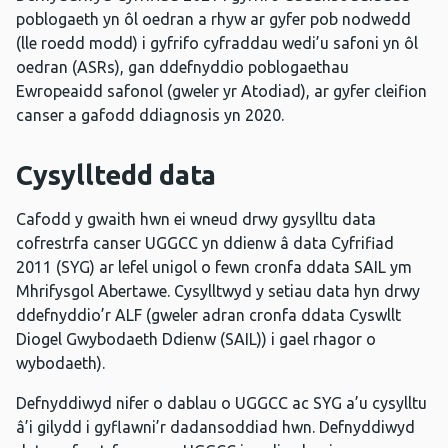
poblogaeth yn ôl oedran a rhyw ar gyfer pob nodwedd
(lle roedd modd) i gyfrifo cyfraddau wedi’u safoni yn ôl
oedran (ASRs), gan ddefnyddio poblogaethau
Ewropeaidd safonol (gweler yr Atodiad), ar gyfer cleifion
canser a gafodd ddiagnosis yn 2020.
Cysylltedd data
Cafodd y gwaith hwn ei wneud drwy gysylltu data
cofrestrfa canser UGGCC yn ddienw â data Cyfrifiad
2011 (SYG) ar lefel unigol o fewn cronfa ddata SAIL ym
Mhrifysgol Abertawe. Cysylltwyd y setiau data hyn drwy
ddefnyddio’r ALF (gweler adran cronfa ddata Cyswllt
Diogel Gwybodaeth Ddienw (SAIL)) i gael rhagor o
wybodaeth).
Defnyddiwyd nifer o dablau o UGGCC ac SYG a’u cysylltu
â’i gilydd i gyflawni’r dadansoddiad hwn. Defnyddiwyd