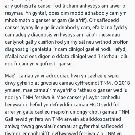
ar y gofrestrfa canser fod â cham anhysbys am lawer o
resymau. Yn gyntaf, does dim modd adnabod y cam ym
mhob math o ganser ar gam (lleiafrif). O’r safleoedd
canser hynny lle y gellir adnabod y cam, efallai na fydd y
cam adeg y diagnosis yn hysbys am rai o’r rhesymau
canlynol: gall y cleifion fod yn rhy sâl neu wrthod profion
diagnostig i ganiatáu i’r cam clinigol gael ei nodi. Hefyd,
efallai nad oes digon o ddata clinigol wedi’i sicrhau i allu
nodi’r cam yn y gofrestr ganser.
Mae’r camau yn yr adroddiad hwn yn cael eu grwpio
drwy gyfeirio at grwpiau camau cyffredinol TNM . O 2018
ymlaen, mae camau’r mwyafrif o fathau o ganser wedi’u
nodi yn TNM fersiwn 8. Mae canser y llwybr cenhedlu
benywaidd hefyd yn defnyddio camau FIGO sydd fel
arfer yn gallu cael eu mapio’n uniongyrchol i gamau TNM.
Gall newid yn fersiwn TNM arwain at ailddosbarthiad
amlwg rhwng grwpiau’r camau ar gyfer rhai safleoedd
tiwmor, er enghraifft, cyflwynwyd fersiwn 7 o TNM yn