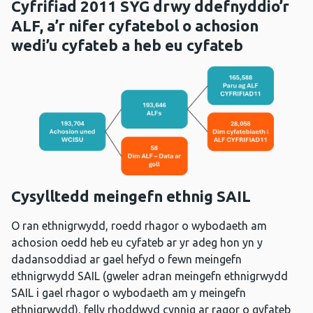
Cyfrifiad 2011 SYG drwy ddefnyddio’r
ALF, a’r nifer cyfatebol o achosion
wedi’u cyfateb a heb eu cyfateb
Cysylltedd meingefn ethnig SAIL
O ran ethnigrwydd, roedd rhagor o wybodaeth am
achosion oedd heb eu cyfateb ar yr adeg hon yn y
dadansoddiad ar gael hefyd o fewn meingefn
ethnigrwydd SAIL (gweler adran meingefn ethnigrwydd
SAIL i gael rhagor o wybodaeth am y meingefn
ethnigrwydd), felly rhoddwyd cynnig ar ragor o gyfateb