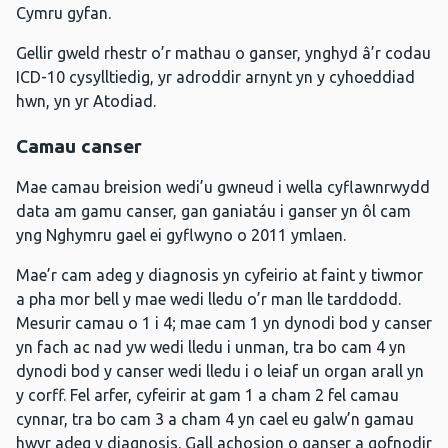
Cymru gyfan.
Gellir gweld rhestr o’r mathau o ganser, ynghyd â’r codau
ICD-10 cysylltiedig, yr adroddir arnynt yn y cyhoeddiad
hwn, yn yr Atodiad.
Camau canser
Mae camau breision wedi’u gwneud i wella cyflawnrwydd
data am gamu canser, gan ganiatáu i ganser yn ôl cam
yng Nghymru gael ei gyflwyno o 2011 ymlaen.
Mae’r cam adeg y diagnosis yn cyfeirio at faint y tiwmor
a pha mor bell y mae wedi lledu o’r man lle tarddodd.
Mesurir camau o 1 i 4; mae cam 1 yn dynodi bod y canser
yn fach ac nad yw wedi lledu i unman, tra bo cam 4 yn
dynodi bod y canser wedi lledu i o leiaf un organ arall yn
y corff. Fel arfer, cyfeirir at gam 1 a cham 2 fel camau
cynnar, tra bo cam 3 a cham 4 yn cael eu galw’n gamau
hwyr adeg y diagnosis. Gall achosion o ganser a gofnodir