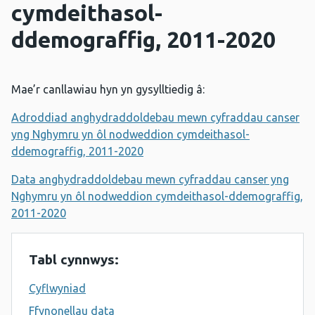
cymdeithasol-
ddemograffig, 2011-2020
Mae’r canllawiau hyn yn gysylltiedig â:
Adroddiad anghydraddoldebau mewn cyfraddau canser
yng Nghymru yn ôl nodweddion cymdeithasol-
ddemograffig, 2011-2020
Data anghydraddoldebau mewn cyfraddau canser yng
Nghymru yn ôl nodweddion cymdeithasol-ddemograffig,
2011-2020
Tabl cynnwys:
Cyflwyniad
Ffynonellau data