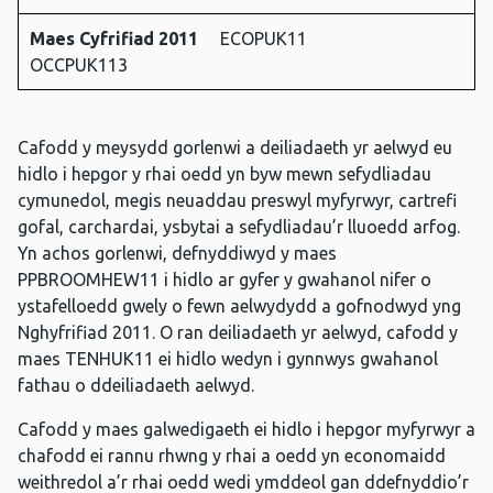
Maes Cyfrifiad 2011
ECOPUK11
OCCPUK113
Cafodd y meysydd gorlenwi a deiliadaeth yr aelwyd eu
hidlo i hepgor y rhai oedd yn byw mewn sefydliadau
cymunedol, megis neuaddau preswyl myfyrwyr, cartrefi
gofal, carchardai, ysbytai a sefydliadau’r lluoedd arfog.
Yn achos gorlenwi, defnyddiwyd y maes
PPBROOMHEW11 i hidlo ar gyfer y gwahanol nifer o
ystafelloedd gwely o fewn aelwydydd a gofnodwyd yng
Nghyfrifiad 2011. O ran deiliadaeth yr aelwyd, cafodd y
maes TENHUK11 ei hidlo wedyn i gynnwys gwahanol
fathau o ddeiliadaeth aelwyd.
Cafodd y maes galwedigaeth ei hidlo i hepgor myfyrwyr a
chafodd ei rannu rhwng y rhai a oedd yn economaidd
weithredol a’r rhai oedd wedi ymddeol gan ddefnyddio’r