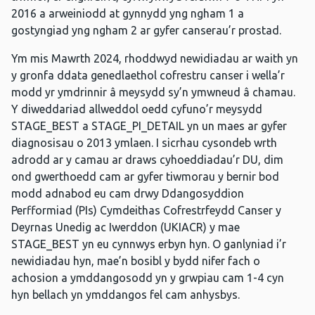
2016 a arweiniodd at gynnydd yng ngham 1 a
gostyngiad yng ngham 2 ar gyfer canserau’r prostad.
Ym mis Mawrth 2024, rhoddwyd newidiadau ar waith yn
y gronfa ddata genedlaethol cofrestru canser i wella’r
modd yr ymdrinnir â meysydd sy’n ymwneud â chamau.
Y diweddariad allweddol oedd cyfuno’r meysydd
STAGE_BEST a STAGE_PI_DETAIL yn un maes ar gyfer
diagnosisau o 2013 ymlaen. I sicrhau cysondeb wrth
adrodd ar y camau ar draws cyhoeddiadau’r DU, dim
ond gwerthoedd cam ar gyfer tiwmorau y bernir bod
modd adnabod eu cam drwy Ddangosyddion
Perfformiad (PIs) Cymdeithas Cofrestrfeydd Canser y
Deyrnas Unedig ac Iwerddon (UKIACR) y mae
STAGE_BEST yn eu cynnwys erbyn hyn. O ganlyniad i’r
newidiadau hyn, mae’n bosibl y bydd nifer fach o
achosion a ymddangosodd yn y grwpiau cam 1-4 cyn
hyn bellach yn ymddangos fel cam anhysbys.