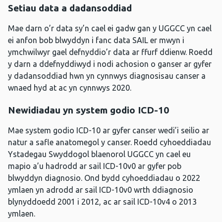
Setiau data a dadansoddiad
Mae darn o’r data sy’n cael ei gadw gan y UGGCC yn cael
ei anfon bob blwyddyn i fanc data SAIL er mwyn i
ymchwilwyr gael defnyddio’r data ar ffurf ddienw. Roedd
y darn a ddefnyddiwyd i nodi achosion o ganser ar gyfer
y dadansoddiad hwn yn cynnwys diagnosisau canser a
wnaed hyd at ac yn cynnwys 2020.
Newidiadau yn system godio ICD-10
Mae system godio ICD-10 ar gyfer canser wedi’i seilio ar
natur a safle anatomegol y canser. Roedd cyhoeddiadau
Ystadegau Swyddogol blaenorol UGGCC yn cael eu
mapio a’u hadrodd ar sail ICD-10v0 ar gyfer pob
blwyddyn diagnosio. Ond bydd cyhoeddiadau o 2022
ymlaen yn adrodd ar sail ICD-10v0 wrth ddiagnosio
blynyddoedd 2001 i 2012, ac ar sail ICD-10v4 o 2013
ymlaen.