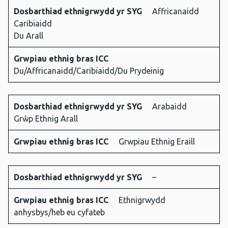
Dosbarthiad ethnigrwydd yr SYG
Affricanaidd
Caribïaidd
Du Arall
Grwpiau ethnig bras ICC
Du/Affricanaidd/Caribïaidd/Du Prydeinig
Dosbarthiad ethnigrwydd yr SYG
Arabaidd
Grŵp Ethnig Arall
Grwpiau ethnig bras ICC
Grwpiau Ethnig Eraill
Dosbarthiad ethnigrwydd yr SYG
–
Grwpiau ethnig bras ICC
Ethnigrwydd
anhysbys/heb eu cyfateb