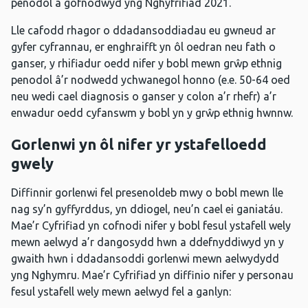
penodol a gofnodwyd yng Nghyfrifiad 2021.
Lle cafodd rhagor o ddadansoddiadau eu gwneud ar
gyfer cyfrannau, er enghraifft yn ôl oedran neu fath o
ganser, y rhifiadur oedd nifer y bobl mewn grŵp ethnig
penodol â’r nodwedd ychwanegol honno (e.e. 50-64 oed
neu wedi cael diagnosis o ganser y colon a’r rhefr) a’r
enwadur oedd cyfanswm y bobl yn y grŵp ethnig hwnnw.
Gorlenwi yn ôl nifer yr ystafelloedd
gwely
Diffinnir gorlenwi fel presenoldeb mwy o bobl mewn lle
nag sy’n gyffyrddus, yn ddiogel, neu’n cael ei ganiatáu.
Mae’r Cyfrifiad yn cofnodi nifer y bobl fesul ystafell wely
mewn aelwyd a’r dangosydd hwn a ddefnyddiwyd yn y
gwaith hwn i ddadansoddi gorlenwi mewn aelwydydd
yng Nghymru. Mae’r Cyfrifiad yn diffinio nifer y personau
fesul ystafell wely mewn aelwyd fel a ganlyn: