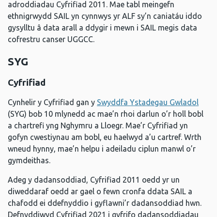
adroddiadau Cyfrifiad 2011. Mae tabl meingefn
ethnigrwydd SAIL yn cynnwys yr ALF sy’n caniatáu iddo
gysylltu â data arall a ddygir i mewn i SAIL megis data
cofrestru canser UGGCC.
SYG
Cyfrifiad
Cynhelir y Cyfrifiad gan y
Swyddfa Ystadegau Gwladol
(SYG) bob 10 mlynedd ac mae’n rhoi darlun o’r holl bobl
a chartrefi yng Nghymru a Lloegr. Mae’r Cyfrifiad yn
gofyn cwestiynau am bobl, eu haelwyd a’u cartref. Wrth
wneud hynny, mae’n helpu i adeiladu ciplun manwl o’r
gymdeithas.
Adeg y dadansoddiad, Cyfrifiad 2011 oedd yr un
diweddaraf oedd ar gael o fewn cronfa ddata SAIL a
chafodd ei ddefnyddio i gyflawni’r dadansoddiad hwn.
Defnyddiwyd Cyfrifiad 2021 i gyfrifo dadansoddiadau