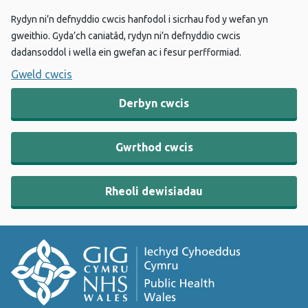
Rydyn ni’n defnyddio cwcis hanfodol i sicrhau fod y wefan yn
gweithio. Gyda’ch caniatâd, rydyn ni’n defnyddio cwcis
dadansoddol i wella ein gwefan ac i fesur perfformiad.
Gweld cwcis
Derbyn cwcis
Gwrthod cwcis
Rheoli dewisiadau