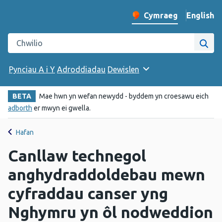
English
– Change 
Cymraeg
Newid iaith y wefan
Chwilio gwefan Iechyd Cyhoeddus Cymru
Chwi
Pynciau A i Y
Adroddiadau
Dewislen
BETA
Mae hwn yn wefan newydd - byddem yn croesawu eich
adborth
er mwyn ei gwella.
Hafan
Canllaw technegol
anghydraddoldebau mewn
cyfraddau canser yng
Nghymru yn ôl nodweddion