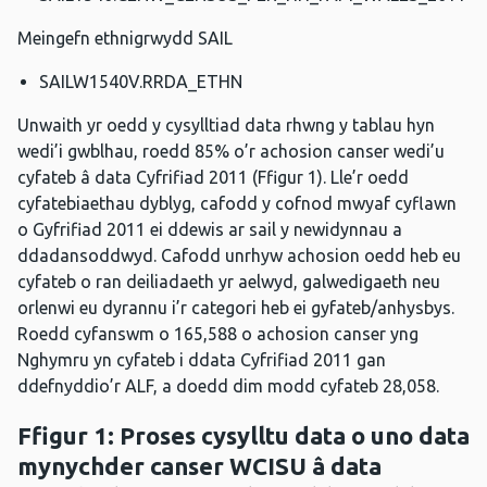
Meingefn ethnigrwydd SAIL
SAILW1540V.RRDA_ETHN
Unwaith yr oedd y cysylltiad data rhwng y tablau hyn
wedi’i gwblhau, roedd 85% o’r achosion canser wedi’u
cyfateb â data Cyfrifiad 2011 (Ffigur 1). Lle’r oedd
cyfatebiaethau dyblyg, cafodd y cofnod mwyaf cyflawn
o Gyfrifiad 2011 ei ddewis ar sail y newidynnau a
ddadansoddwyd. Cafodd unrhyw achosion oedd heb eu
cyfateb o ran deiliadaeth yr aelwyd, galwedigaeth neu
orlenwi eu dyrannu i’r categori heb ei gyfateb/anhysbys.
Roedd cyfanswm o 165,588 o achosion canser yng
Nghymru yn cyfateb i ddata Cyfrifiad 2011 gan
ddefnyddio’r ALF, a doedd dim modd cyfateb 28,058.
Ffigur 1: Proses cysylltu data o uno data
mynychder canser WCISU â data