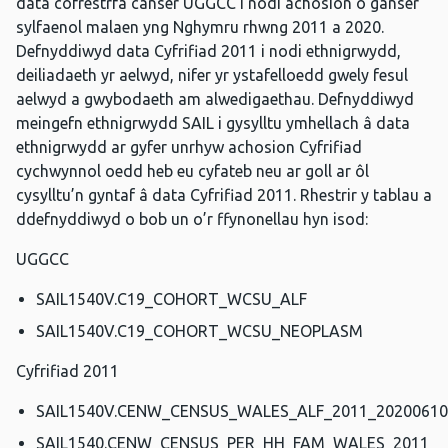
data cofrestrfa canser UGGCC i nodi achosion o ganser
sylfaenol malaen yng Nghymru rhwng 2011 a 2020.
Defnyddiwyd data Cyfrifiad 2011 i nodi ethnigrwydd,
deiliadaeth yr aelwyd, nifer yr ystafelloedd gwely fesul
aelwyd a gwybodaeth am alwedigaethau. Defnyddiwyd
meingefn ethnigrwydd SAIL i gysylltu ymhellach â data
ethnigrwydd ar gyfer unrhyw achosion Cyfrifiad
cychwynnol oedd heb eu cyfateb neu ar goll ar ôl
cysylltu’n gyntaf â data Cyfrifiad 2011. Rhestrir y tablau a
ddefnyddiwyd o bob un o’r ffynonellau hyn isod:
UGGCC
SAIL1540V.C19_COHORT_WCSU_ALF
SAIL1540V.C19_COHORT_WCSU_NEOPLASM
Cyfrifiad 2011
SAIL1540V.CENW_CENSUS_WALES_ALF_2011_20200610
SAIL1540.CENW_CENSUS_PER_HH_FAM_WALES_2011