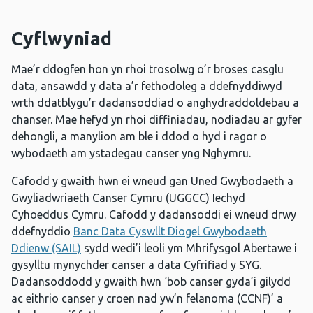
Cyflwyniad
Mae’r ddogfen hon yn rhoi trosolwg o’r broses casglu
data, ansawdd y data a’r fethodoleg a ddefnyddiwyd
wrth ddatblygu’r dadansoddiad o anghydraddoldebau a
chanser. Mae hefyd yn rhoi diffiniadau, nodiadau ar gyfer
dehongli, a manylion am ble i ddod o hyd i ragor o
wybodaeth am ystadegau canser yng Nghymru.
Cafodd y gwaith hwn ei wneud gan Uned Gwybodaeth a
Gwyliadwriaeth Canser Cymru (UGGCC) Iechyd
Cyhoeddus Cymru. Cafodd y dadansoddi ei wneud drwy
ddefnyddio
Banc Data Cyswllt Diogel Gwybodaeth
Ddienw (SAIL)
sydd wedi’i leoli ym Mhrifysgol Abertawe i
gysylltu mynychder canser a data Cyfrifiad y SYG.
Dadansoddodd y gwaith hwn ‘bob canser gyda’i gilydd
ac eithrio canser y croen nad yw’n felanoma (CCNF)’ a