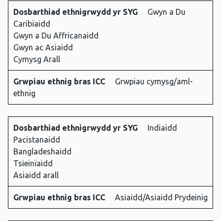
Dosbarthiad ethnigrwydd yr SYG
Gwyn a Du
Caribïaidd
Gwyn a Du Affricanaidd
Gwyn ac Asiaidd
Cymysg Arall
Grwpiau ethnig bras ICC
Grwpiau cymysg/aml-
ethnig
Dosbarthiad ethnigrwydd yr SYG
Indiaidd
Pacistanaidd
Bangladeshaidd
Tsieinïaidd
Asiaidd arall
Grwpiau ethnig bras ICC
Asiaidd/Asiaidd Prydeinig