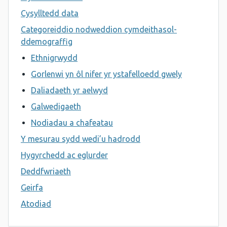
Cysylltedd data
Categoreiddio nodweddion cymdeithasol-
ddemograffig
Ethnigrwydd
Gorlenwi yn ôl nifer yr ystafelloedd gwely
Daliadaeth yr aelwyd
Galwedigaeth
Nodiadau a chafeatau
Y mesurau sydd wedi’u hadrodd
Hygyrchedd ac eglurder
Deddfwriaeth
Geirfa
Atodiad