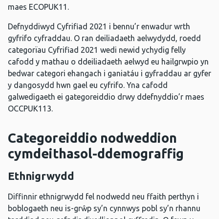
maes ECOPUK11.
Defnyddiwyd Cyfrifiad 2021 i bennu’r enwadur wrth
gyfrifo cyfraddau. O ran deiliadaeth aelwydydd, roedd
categorïau Cyfrifiad 2021 wedi newid ychydig felly
cafodd y mathau o ddeiliadaeth aelwyd eu hailgrwpio yn
bedwar categori ehangach i ganiatáu i gyfraddau ar gyfer
y dangosydd hwn gael eu cyfrifo. Yna cafodd
galwedigaeth ei gategoreiddio drwy ddefnyddio’r maes
OCCPUK113.
Categoreiddio nodweddion
cymdeithasol-ddemograffig
Ethnigrwydd
Diffinnir ethnigrwydd fel nodwedd neu ffaith perthyn i
boblogaeth neu is-grŵp sy’n cynnwys pobl sy’n rhannu