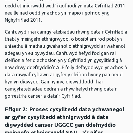
oedd ethnigrwydd wedi’i gofnodi yn nata Cyfrifiad 2011
neu lle nad oedd yr achos yn mapio i gofnod yng
Nghyfrifiad 2011.
Canfuwyd rhai camgyfatebiadau rhwng data’r Cyfrifiad a
thabl y meingefn ethnigrwydd, o bosibl am fod pobl yn
uniaethu â mathau gwahanol o ethnigrwydd ar wahanol
adegau yn eu bywydau. Canfuwyd hefyd fod gan rai
cleifion nifer o achosion yn y Cyfrifiad yn gysylltiedig â
nhw drwy ddefnyddio’r ALF felly defnyddiwyd yr achos â
data mwyaf cyflawn ar gyfer y cleifion hynny pan oedd
hyn yn digwydd. Gan hynny, digwyddodd rhai
camgyfatebiadau oedran a rhyw hefyd rhwng data’r
gofrestrfa canser a data’r Cyfrifiad.
Ffigur 2: Proses cysylltedd data ychwanegol
ar gyfer cysylltedd ethnigrwydd â data
digwydded canser UGGCC gan ddefnyddio
meingefn ethnigrwydd SAIL, a’r nifer