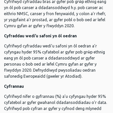
Cyfrifwyd cyfraddau bras ar gyfer pob grŵp ethnig eang
yn ôl pob canser a ddadansoddwyd h.y. pob canser ac
eithrio NMSC, canser y fron fenywaidd, y colon a’r rhefr,
yr ysgyfaint a’r prostad, ar gyfer pobl o bob oed ar lefel
Cymru gyfan ar gyfer y flwyddyn 2020.
Cyfraddau wedi’u safoni yn ôl oedran
Cyfrifwyd cyfraddau wedi’u safoni yn ôl oedran a’r
cyfyngau hyder 95% cyfatebol ar gyfer pob grŵp ethnig
eang yn ôl pob canser a ddadansoddwyd ar gyfer
personau o bob oed ar lefel Cymru gyfan ar gyfer y
flwyddyn 2020. Defnyddiwyd pwysoliadau oedran
safonedig Ewropeaidd (gweler yr Atodiad).
Cyfrannau
Cyfrifwyd nifer o gyfrannau (%) a’u cyfyngau hyder 95%
cyfatebol ar gyfer gwahanol ddadansoddiadau o’r data.
Cyfrifwyd pob cyfran ar gyfer y cyfnod deng mlynedd