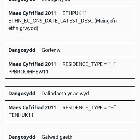
Dangosydd
Maes
Maes Cyfrifiad 2011
ETHPUK11
Cyfrifiad
ETHN_EC_ONS_DATE_LATEST_DESC (Meingefn
2011
ethnigrwydd)
Dangosydd
Gorlenwi
Maes Cyfrifiad 2011
RESIDENCE_TYPE = “H”
PPBROOMHEW11
Dangosydd
Daliadaeth yr aelwyd
Maes Cyfrifiad 2011
RESIDENCE_TYPE = “H”
TENHUK11
Dangosydd
Galwedigaeth