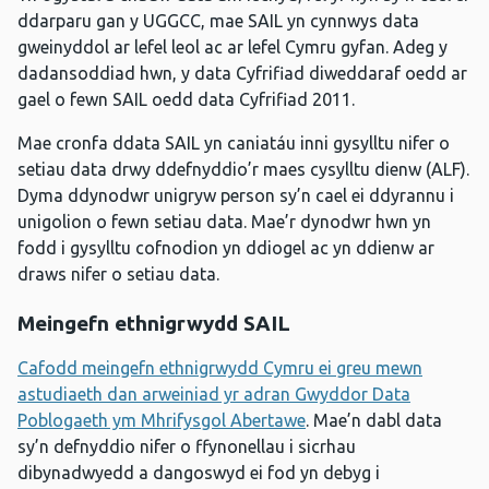
ddarparu gan y UGGCC, mae SAIL yn cynnwys data
gweinyddol ar lefel leol ac ar lefel Cymru gyfan. Adeg y
dadansoddiad hwn, y data Cyfrifiad diweddaraf oedd ar
gael o fewn SAIL oedd data Cyfrifiad 2011.
Mae cronfa ddata SAIL yn caniatáu inni gysylltu nifer o
setiau data drwy ddefnyddio’r maes cysylltu dienw (ALF).
Dyma ddynodwr unigryw person sy’n cael ei ddyrannu i
unigolion o fewn setiau data. Mae’r dynodwr hwn yn
fodd i gysylltu cofnodion yn ddiogel ac yn ddienw ar
draws nifer o setiau data.
Meingefn ethnigrwydd SAIL
Cafodd meingefn ethnigrwydd Cymru ei greu mewn
astudiaeth dan arweiniad yr adran Gwyddor Data
Poblogaeth ym Mhrifysgol Abertawe
. Mae’n dabl data
sy’n defnyddio nifer o ffynonellau i sicrhau
dibynadwyedd a dangoswyd ei fod yn debyg i