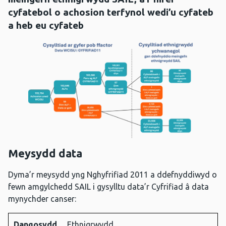
cyfatebol o achosion terfynol wedi’u cyfateb
a heb eu cyfateb
Meysydd data
Dyma’r meysydd yng Nghyfrifiad 2011 a ddefnyddiwyd o
fewn amgylchedd SAIL i gysylltu data’r Cyfrifiad â data
mynychder canser:
Dangosydd
Ethnigrwydd