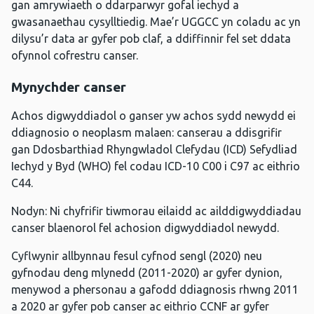
gan amrywiaeth o ddarparwyr gofal iechyd a
gwasanaethau cysylltiedig. Mae’r UGGCC yn coladu ac yn
dilysu’r data ar gyfer pob claf, a ddiffinnir fel set ddata
ofynnol cofrestru canser.
Mynychder canser
Achos digwyddiadol o ganser yw achos sydd newydd ei
ddiagnosio o neoplasm malaen: canserau a ddisgrifir
gan Ddosbarthiad Rhyngwladol Clefydau (ICD) Sefydliad
Iechyd y Byd (WHO) fel codau ICD-10 C00 i C97 ac eithrio
C44.
Nodyn: Ni chyfrifir tiwmorau eilaidd ac ailddigwyddiadau
canser blaenorol fel achosion digwyddiadol newydd.
Cyflwynir allbynnau fesul cyfnod sengl (2020) neu
gyfnodau deng mlynedd (2011-2020) ar gyfer dynion,
menywod a phersonau a gafodd ddiagnosis rhwng 2011
a 2020 ar gyfer pob canser ac eithrio CCNF ar gyfer