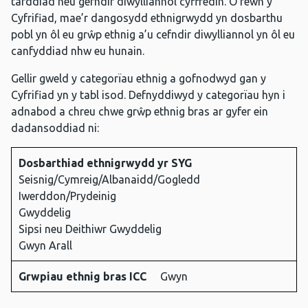
tarddiad neu gefndir diwylliannol cyffredin. O fewn y
Cyfrifiad, mae’r dangosydd ethnigrwydd yn dosbarthu
pobl yn ôl eu grŵp ethnig a’u cefndir diwylliannol yn ôl eu
canfyddiad nhw eu hunain.
Gellir gweld y categorïau ethnig a gofnodwyd gan y
Cyfrifiad yn y tabl isod. Defnyddiwyd y categorïau hyn i
adnabod a chreu chwe grŵp ethnig bras ar gyfer ein
dadansoddiad ni:
Dosbarthiad ethnigrwydd yr SYG
Dosbarthiad
Grwpiau
Seisnig/Cymreig/Albanaidd/Gogledd
ethnigrwydd
ethnig
Iwerddon/Prydeinig
yr SYG
bras ICC
Gwyddelig
Sipsi neu Deithiwr Gwyddelig
Gwyn Arall
Grwpiau ethnig bras ICC
Gwyn