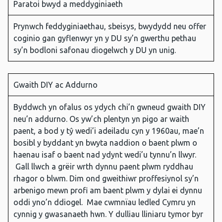
Paratoi bwyd a meddyginiaeth
Prynwch feddyginiaethau, sbeisys, bwydydd neu offer
coginio gan gyflenwyr yn y DU sy’n gwerthu pethau
sy’n bodloni safonau diogelwch y DU yn unig.
Gwaith DIY ac Addurno
Byddwch yn ofalus os ydych chi’n gwneud gwaith DIY
neu’n addurno. Os yw’ch plentyn yn pigo ar waith
paent, a bod y tŷ wedi’i adeiladu cyn y 1960au, mae’n
bosibl y byddant yn bwyta naddion o baent plwm o
haenau isaf o baent nad ydynt wedi’u tynnu’n llwyr.
Gall llwch a grëir wrth dynnu paent plwm ryddhau
rhagor o blwm. Dim ond gweithiwr proffesiynol sy’n
arbenigo mewn profi am baent plwm y dylai ei dynnu
oddi yno’n ddiogel. Mae cwmnïau ledled Cymru yn
cynnig y gwasanaeth hwn. Y dulliau lliniaru tymor byr