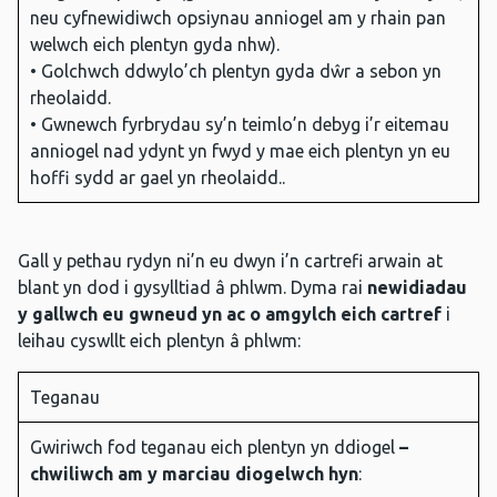
neu cyfnewidiwch opsiynau anniogel am y rhain pan
welwch eich plentyn gyda nhw).
• Golchwch ddwylo’ch plentyn gyda dŵr a sebon yn
rheolaidd.
• Gwnewch fyrbrydau sy’n teimlo’n debyg i’r eitemau
anniogel nad ydynt yn fwyd y mae eich plentyn yn eu
hoffi sydd ar gael yn rheolaidd..
Gall y pethau rydyn ni’n eu dwyn i’n cartrefi arwain at
blant yn dod i gysylltiad â phlwm. Dyma rai
newidiadau
y gallwch eu gwneud yn ac o amgylch eich cartref
i
leihau cyswllt eich plentyn â phlwm:
Teganau
Gwiriwch fod teganau eich plentyn yn ddiogel
–
chwiliwch am y marciau diogelwch hyn
: