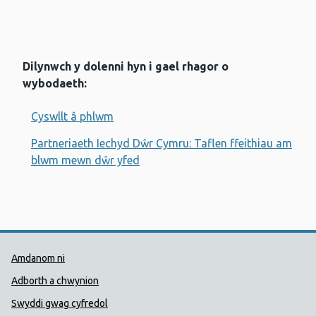
Dilynwch y dolenni hyn i gael rhagor o
wybodaeth:
Cyswllt â phlwm
Partneriaeth Iechyd Dŵr Cymru: Taflen ffeithiau am
blwm mewn dŵr yfed
Dolenni Cymorth Iechyd Cyhoedd
Amdanom ni
Adborth a chwynion
Swyddi gwag cyfredol