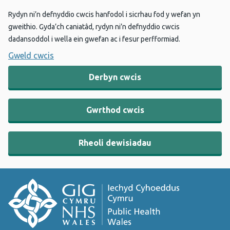
Rydyn ni’n defnyddio cwcis hanfodol i sicrhau fod y wefan yn
gweithio. Gyda’ch caniatâd, rydyn ni’n defnyddio cwcis
dadansoddol i wella ein gwefan ac i fesur perfformiad.
Gweld cwcis
Derbyn cwcis
Gwrthod cwcis
Rheoli dewisiadau