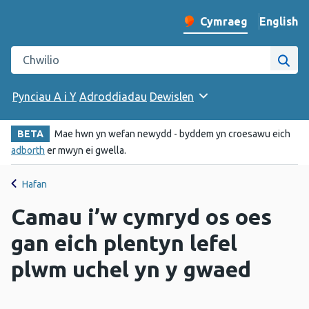
English
– Change 
Cymraeg
Newid iaith y wefan
Chwilio gwefan Iechyd Cyhoeddus Cymru
Chwi
Pynciau A i Y
Adroddiadau
Dewislen
BETA
Mae hwn yn wefan newydd - byddem yn croesawu eich
adborth
er mwyn ei gwella.
Hafan
Camau i’w cymryd os oes
gan eich plentyn lefel
plwm uchel yn y gwaed