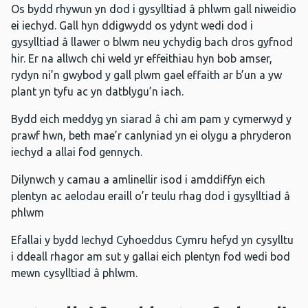
Os bydd rhywun yn dod i gysylltiad â phlwm gall niweidio
ei iechyd. Gall hyn ddigwydd os ydynt wedi dod i
gysylltiad â llawer o blwm neu ychydig bach dros gyfnod
hir. Er na allwch chi weld yr effeithiau hyn bob amser,
rydyn ni’n gwybod y gall plwm gael effaith ar b’un a yw
plant yn tyfu ac yn datblygu’n iach.
Bydd eich meddyg yn siarad â chi am pam y cymerwyd y
prawf hwn, beth mae’r canlyniad yn ei olygu a phryderon
iechyd a allai fod gennych.
Dilynwch y camau a amlinellir isod i amddiffyn eich
plentyn ac aelodau eraill o’r teulu rhag dod i gysylltiad â
phlwm
Efallai y bydd Iechyd Cyhoeddus Cymru hefyd yn cysylltu
i ddeall rhagor am sut y gallai eich plentyn fod wedi bod
mewn cysylltiad â phlwm.