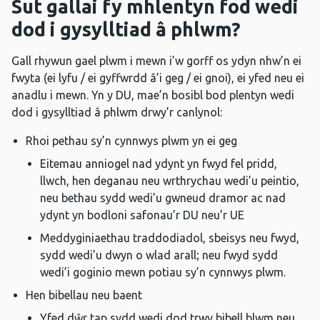
Sut gallai fy mhlentyn fod wedi
dod i gysylltiad â phlwm?
Gall rhywun gael plwm i mewn i’w gorff os ydyn nhw’n ei
fwyta (ei lyfu / ei gyffwrdd â’i geg / ei gnoi), ei yfed neu ei
anadlu i mewn. Yn y DU, mae’n bosibl bod plentyn wedi
dod i gysylltiad â phlwm drwy’r canlynol:
Rhoi pethau sy’n cynnwys plwm yn ei geg
Eitemau anniogel nad ydynt yn fwyd fel pridd,
llwch, hen deganau neu wrthrychau wedi’u peintio,
neu bethau sydd wedi’u gwneud dramor ac nad
ydynt yn bodloni safonau’r DU neu’r UE
Meddyginiaethau traddodiadol, sbeisys neu fwyd,
sydd wedi’u dwyn o wlad arall; neu fwyd sydd
wedi’i goginio mewn potiau sy’n cynnwys plwm.
Hen bibellau neu baent
Yfed dŵr tap sydd wedi dod trwy bibell blwm neu