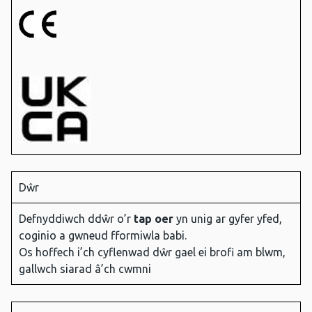
Dŵr
Defnyddiwch ddŵr o’r
tap oer
yn unig ar gyfer yfed,
coginio a gwneud fformiwla babi.
Os hoffech i’ch cyflenwad dŵr gael ei brofi am blwm,
gallwch siarad â’ch cwmni