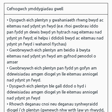
Cefnogwch ymddygiadau gwell
• Dysgwch eich plentyn y gwahaniaeth rhwng bwyd ac
eitemau nad ydynt yn fwyd (e.e. rhoi gwobrau iddo
pan fydd yn dewis bwyd yn hytrach nag eitemau nad
ydynt yn fwyd; ei helpu i ddidoli bwyd ac eitemau nad
ydynt yn fwyd i wahanol flychau)
• Gwobrwywch eich plentyn am beidio â bwyta
eitemau nad ydynt yn fwyd am gyfnod penodol o
amser
• Gwobrwywch eich plentyn pan fydd yn gofyn am
ddewisiadau amgen diogel yn lle eitemau anniogel
nad ydynt yn fwyd.
• Dysgwch eich plentyn ble gall ddod o hyd i
ddewisiadau amgen diogel yn lle eitemau anniogel
nad ydynt yn fwyd
• Rhowch deganau cnoi neu deganau synhwyraidd
diogel i’ch plentyn (gwnewch nhw wrth law yn rhwydd,