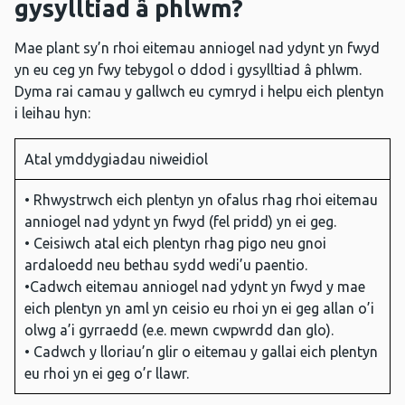
gysylltiad â phlwm?
Mae plant sy’n rhoi eitemau anniogel nad ydynt yn fwyd
yn eu ceg yn fwy tebygol o ddod i gysylltiad â phlwm.
Dyma rai camau y gallwch eu cymryd i helpu eich plentyn
i leihau hyn:
Atal ymddygiadau niweidiol
• Rhwystrwch eich plentyn yn ofalus rhag rhoi eitemau
anniogel nad ydynt yn fwyd (fel pridd) yn ei geg.
• Ceisiwch atal eich plentyn rhag pigo neu gnoi
ardaloedd neu bethau sydd wedi’u paentio.
•Cadwch eitemau anniogel nad ydynt yn fwyd y mae
eich plentyn yn aml yn ceisio eu rhoi yn ei geg allan o’i
olwg a’i gyrraedd (e.e. mewn cwpwrdd dan glo).
• Cadwch y lloriau’n glir o eitemau y gallai eich plentyn
eu rhoi yn ei geg o’r llawr.