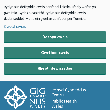
Rydyn ni’n defnyddio cwcis hanfodol i sicrhau fod y wefan yn
gweithio. Gyda’ch caniatâd, rydyn ni’n defnyddio cwcis
dadansoddol i wella ein gwefan ac i fesur perfformiad.
Gweld cwcis
Derbyn cwcis
Gwrthod cwcis
Rheoli dewisiadau