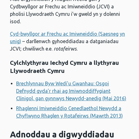
Cydbwyllgor ar Frechu ac Imiwneiddio (JCVI) a
pholisi Llywodraeth Cymru i’w gweld yn y dolenni
isod.
Cyd-bwyllgor ar Frechu ac Imiwneiddio (Saesneg yn
unig)
– darllenwch gyhoeddiadau a datganiadau
JCVI; chwiliwch e.e.
rotafeirws
.
Cylchlythyrau Iechyd Cymru a llythyrau
Llywodraeth Cymru
Brechlynnau Byw Wedi’u Gwanhau: Osgoi
Defnydd gyda’r rhai ag Imiwnoddiffygiant
Clinigol, gan gynnwys Newydd-anedig (Mai 2016)
Rhaglenni Imiwneiddio Cenedlaethol Newydd a
Chyflwyno Rhaglen y Rotafeirws (Mawrth 2013)
Adnoddau a digwyddiadau