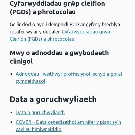
Cyfarwyddiadau grŵp cleifion
(PGDs) a phrotocolau
Gellir dod o hyd i dempledi PGD ar gyfer y brechlyn
rotafeirws ar y dudalen
Cyfarwyddiadau grŵp
Cleifion (PGDs) a phrotocolau
.
Mwy o adnoddau a gwybodaeth
clinigol
Adnoddau i weithwyr proffesiynol iechyd a gofal
cymdeithasol
Data a goruchwyliaeth
Data a goruchwyliaeth
COVER – Data cenedlaethol am nifer y plant sy’n
cael eu himiwneiddio