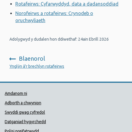
Rotafeirws: Cyfarwyddyd, data a dadansoddiad
Norofeirws a rotafeirws: Crynodeb o
oruchwyliaeth
Adolygwyd y dudalen hon ddiwethaf: 24ain Ebrill 2026
Blaenorol
:
Ynglŷn â'r brechlyn rotafeirws
Dolenni Cymorth Iechyd Cyhoedd
Amdanom ni
Adborth a chwynion
Swyddi gwag cyfredol
Datganiad hygyrchedd
Polisi preifatrwydd