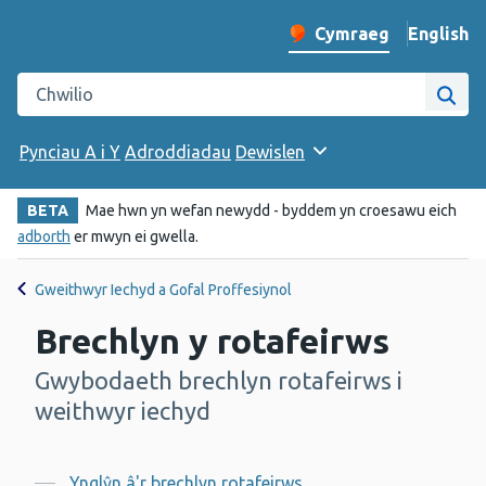
English
– Change 
Cymraeg
Newid iaith y wefan
Chwilio gwefan Iechyd Cyhoeddus Cymru
Chwi
Pynciau A i Y
Adroddiadau
Dewislen
BETA
Mae hwn yn wefan newydd - byddem yn croesawu eich
adborth
er mwyn ei gwella.
Gweithwyr Iechyd a Gofal Proffesiynol
Brechlyn y rotafeirws
Gwybodaeth brechlyn rotafeirws i
-
weithwyr iechyd
Ynglŷn â'r brechlyn rotafeirws