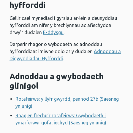
hyfforddi
Gellir cael mynediad i gyrsiau ar-lein a deunyddiau
hyfforddi am nifer y brechlynnau ac afiechydon
drwy’r dudalen
E-ddysgu
.
Darperir rhagor o wybodaeth ac adnoddau
hyfforddiant imiwneiddio ar y dudalen
Adnoddau a
Digwyddiadau Hyfforddi
.
Adnoddau a gwybodaeth
glinigol
Rotafeirws: y llyfr gwyrdd, pennod 27b (Saesneg
yn unig)
Rhaglen frechu’r rotafeirws: Gwybodaeth i
ymarferwyr gofal iechyd (Saesneg yn unig)