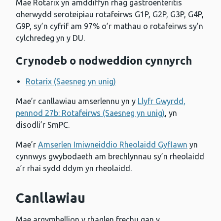
Mae Rotarix yn amddiffyn rhag gastroenteritis
oherwydd seroteipiau rotafeirws G1P, G2P, G3P, G4P,
G9P, sy’n cyfrif am 97% o’r mathau o rotafeirws sy’n
cylchredeg yn y DU.
Crynodeb o nodweddion cynnyrch
Rotarix (Saesneg yn unig)
Mae’r canllawiau amserlennu yn y
Llyfr Gwyrdd,
pennod 27b: Rotafeirws (Saesneg yn unig)
, yn
disodli’r SmPC.
Mae’r
Amserlen Imiwneiddio Rheolaidd Gyflawn
yn
cynnwys gwybodaeth am brechlynnau sy’n rheolaidd
a’r rhai sydd ddym yn rheolaidd.
Canllawiau
Mae argymhellion y rhaglen frechu gan y