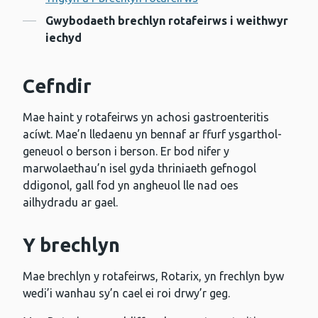
Cynnwys
Gwybodaeth brechlyn rotafeirws i weithwyr
iechyd
Cefndir
Mae haint y rotafeirws yn achosi gastroenteritis
acíwt. Mae’n lledaenu yn bennaf ar ffurf ysgarthol-
geneuol o berson i berson. Er bod nifer y
marwolaethau’n isel gyda thriniaeth gefnogol
ddigonol, gall fod yn angheuol lle nad oes
ailhydradu ar gael.
Y brechlyn
Mae brechlyn y rotafeirws, Rotarix, yn frechlyn byw
wedi’i wanhau sy’n cael ei roi drwy’r geg.