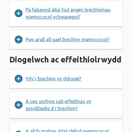
Pa fabanod allai fod angen brechlynnau
niwmococol ychwanegol?
Pwy arall all gael brechlyn niwmococol?
Diogelwch ac effeithiolrwydd
Ydy’r brechlyn yn ddiogel?
A oes unrhyw sgil-effeithiau yn
gysylltiedig â’r brechlyn?
A all fy maban ddal clefyd niwmococol,