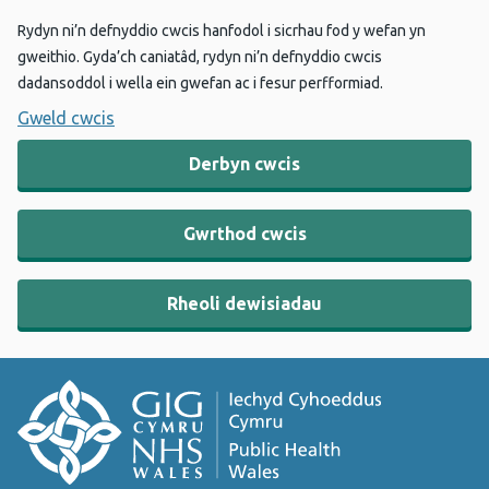
Rydyn ni’n defnyddio cwcis hanfodol i sicrhau fod y wefan yn
gweithio. Gyda’ch caniatâd, rydyn ni’n defnyddio cwcis
dadansoddol i wella ein gwefan ac i fesur perfformiad.
Gweld cwcis
Derbyn cwcis
Gwrthod cwcis
Rheoli dewisiadau