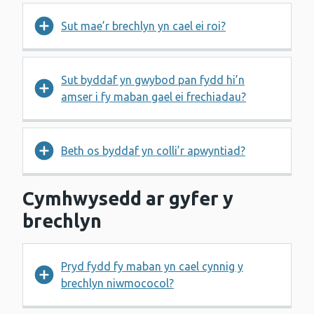
Sut mae’r brechlyn yn cael ei roi?
Sut byddaf yn gwybod pan fydd hi’n
amser i fy maban gael ei frechiadau?
Beth os byddaf yn colli’r apwyntiad?
Cymhwysedd ar gyfer y
brechlyn
Pryd fydd fy maban yn cael cynnig y
brechlyn niwmococol?