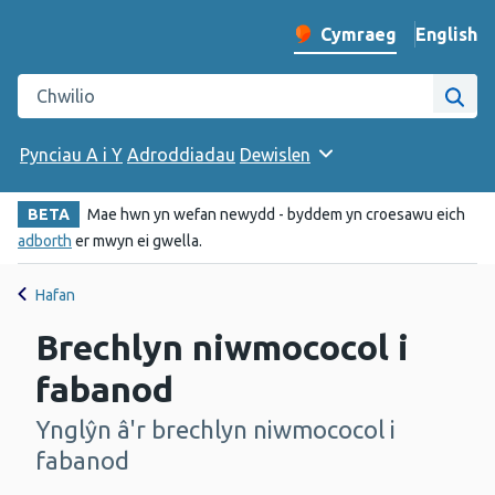
English
– Change 
Cymraeg
Newid iaith y wefan
Chwilio gwefan Iechyd Cyhoeddus Cymru
Chwi
Pynciau A i Y
Adroddiadau
Dewislen
BETA
Mae hwn yn wefan newydd - byddem yn croesawu eich
adborth
er mwyn ei gwella.
Hafan
Brechlyn niwmococol i
fabanod
Ynglŷn â'r brechlyn niwmococol i
-
fabanod