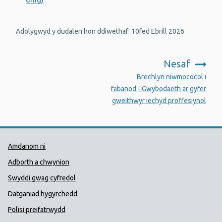
Adolygwyd y dudalen hon ddiwethaf: 10fed Ebrill 2026
Nesaf
:
Brechlyn niwmococol i
fabanod - Gwybodaeth ar gyfer
gweithwyr iechyd proffesiynol
Dolenni Cymorth Iechyd Cyhoedd
Amdanom ni
Adborth a chwynion
Swyddi gwag cyfredol
Datganiad hygyrchedd
Polisi preifatrwydd