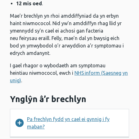
12 mis oed
.
Mae’r brechlyn yn rhoi amddiffyniad da yn erbyn
haint niwmococol. Nid yw’n amddiffyn rhag llid yr
ymennydd sy’n cael ei achosi gan facteria
neu feirysau eraill. Felly, mae’n dal yn bwysig eich
bod yn ymwybodol o’r arwyddion a’r symptomau i
edrych amdanynt.
I gael rhagor o wybodaeth am symptomau
heintiau niwmococol, ewch i
NHS inform (Saesneg yn
unig)
.
Ynglŷn â’r brechlyn
Pa frechlyn fydd yn cael ei gynnig i fy
maban?