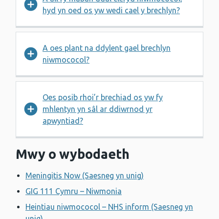
hyd yn oed os yw wedi cael y brechlyn?
A oes plant na ddylent gael brechlyn
niwmococol?
Oes posib rhoi’r brechiad os yw fy
mhlentyn yn sâl ar ddiwrnod yr
apwyntiad?
Mwy o wybodaeth
Meningitis Now (Saesneg yn unig)
GIG 111 Cymru – Niwmonia
Heintiau niwmococol – NHS inform (Saesneg yn
unig)