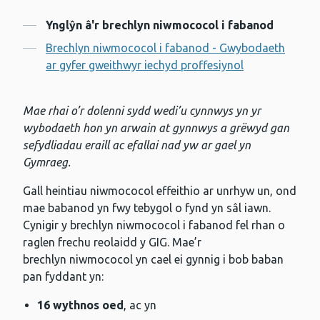
Cynnwys
Ynglŷn â'r brechlyn niwmococol i fabanod
Brechlyn niwmococol i fabanod - Gwybodaeth
ar gyfer gweithwyr iechyd proffesiynol
Mae rhai o’r dolenni sydd wedi’u cynnwys yn yr
wybodaeth hon yn arwain at gynnwys a grëwyd gan
sefydliadau eraill ac efallai nad yw ar gael yn
Gymraeg.
Gall heintiau niwmococol effeithio ar unrhyw un, ond
mae babanod yn fwy tebygol o fynd yn sâl iawn.
Cynigir y brechlyn niwmococol i fabanod fel rhan o
raglen frechu reolaidd y GIG. Mae’r
brechlyn niwmococol yn cael ei gynnig i bob baban
pan fyddant yn:
16 wythnos oed
, ac yn