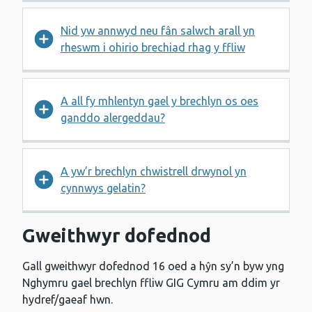
Nid yw annwyd neu fân salwch arall yn
rheswm i ohirio brechiad rhag y ffliw
A all fy mhlentyn gael y brechlyn os oes
ganddo alergeddau?
A yw’r brechlyn chwistrell drwynol yn
cynnwys gelatin?
Gweithwyr dofednod
Gall gweithwyr dofednod 16 oed a hŷn sy’n byw yng
Nghymru gael brechlyn ffliw GIG Cymru am ddim yr
hydref/gaeaf hwn.