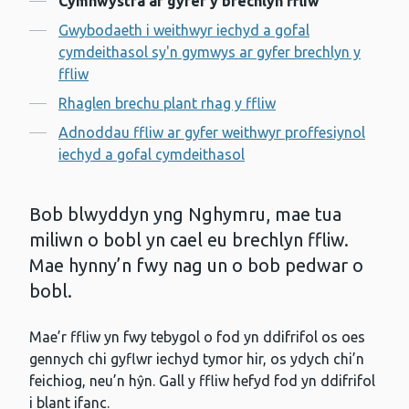
Cymhwystra ar gyfer y brechlyn ffliw
Gwybodaeth i weithwyr iechyd a gofal
cymdeithasol sy'n gymwys ar gyfer brechlyn y
ffliw
Rhaglen brechu plant rhag y ffliw
Adnoddau ffliw ar gyfer weithwyr proffesiynol
iechyd a gofal cymdeithasol
Bob blwyddyn yng Nghymru, mae tua
miliwn o bobl yn cael eu brechlyn ffliw.
Mae hynny’n fwy nag un o bob pedwar o
bobl.
Mae’r ffliw yn fwy tebygol o fod yn ddifrifol os oes
gennych chi gyflwr iechyd tymor hir, os ydych chi’n
feichiog, neu’n hŷn. Gall y ffliw hefyd fod yn ddifrifol
i blant ifanc.