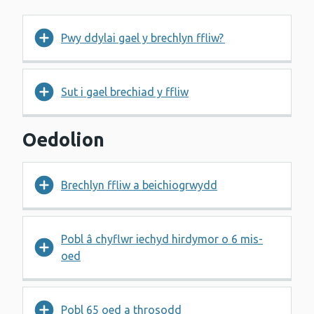
Pwy ddylai gael y brechlyn ffliw?
Sut i gael brechiad y ffliw
Oedolion
Brechlyn ffliw a beichiogrwydd
Pobl â chyflwr iechyd hirdymor o 6 mis-
oed
Pobl 65 oed a throsodd