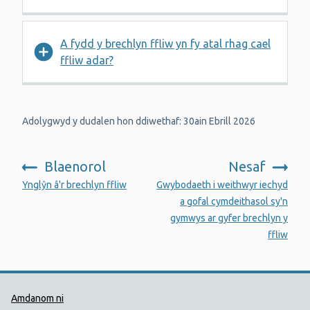
A fydd y brechlyn ffliw yn fy atal rhag cael
ffliw adar?
Adolygwyd y dudalen hon ddiwethaf: 30ain Ebrill 2026
Blaenorol
Nesaf
:
:
Ynglŷn â'r brechlyn ffliw
Gwybodaeth i weithwyr iechyd
a gofal cymdeithasol sy'n
gymwys ar gyfer brechlyn y
ffliw
Dolenni Cymorth Iechyd Cyhoedd
Amdanom ni