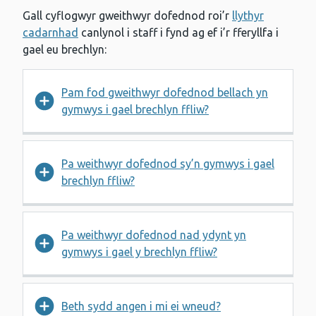
Gall cyflogwyr gweithwyr dofednod roi’r
llythyr
cadarnhad
canlynol i staff i fynd ag ef i’r fferyllfa i
gael eu brechlyn:
Pam fod gweithwyr dofednod bellach yn
gymwys i gael brechlyn ffliw?
Pa weithwyr dofednod sy’n gymwys i gael
brechlyn ffliw?
Pa weithwyr dofednod nad ydynt yn
gymwys i gael y brechlyn ffliw?
Beth sydd angen i mi ei wneud?