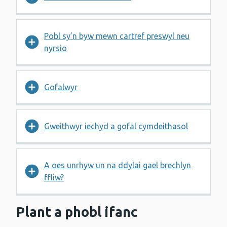
Pobl sy’n byw mewn cartref preswyl neu
nyrsio
Gofalwyr
Gweithwyr iechyd a gofal cymdeithasol
A oes unrhyw un na ddylai gael brechlyn
ffliw?
Plant a phobl ifanc