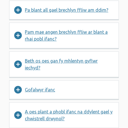
Pa blant all gael brechlyn ffliw am ddim?
Pam mae angen brechlyn ffliw ar blant a
rhai pobl ifanc?
Beth os oes gan fy mhlentyn gyflwr
iechyd?
Gofalwyr ifanc
A oes plant a phobl ifanc na ddylent gael y
chwistrell drwynol?