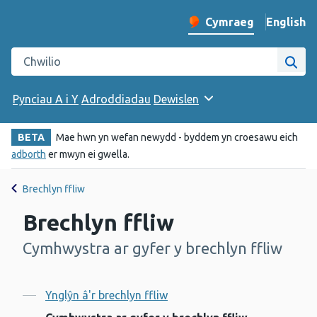
English
– Change 
Cymraeg
Newid iaith y wefan
Chwilio gwefan Iechyd Cyhoeddus Cymru
Chwi
Pynciau A i Y
Adroddiadau
Dewislen
BETA
Mae hwn yn wefan newydd - byddem yn croesawu eich
adborth
er mwyn ei gwella.
Brechlyn ffliw
Brechlyn ffliw
Cymhwystra ar gyfer y brechlyn ffliw
-
Cynnwys
Ynglŷn â'r brechlyn ffliw