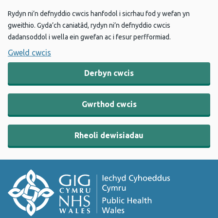
Rydyn ni’n defnyddio cwcis hanfodol i sicrhau fod y wefan yn
gweithio. Gyda’ch caniatâd, rydyn ni’n defnyddio cwcis
dadansoddol i wella ein gwefan ac i fesur perfformiad.
Gweld cwcis
Derbyn cwcis
Gwrthod cwcis
Rheoli dewisiadau