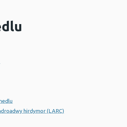
edlu
u
nhedlu
thdroadwy hirdymor (LARC)