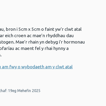
, bron i 5cm x 5cm o faint yw’r clwt atal
 ar eich croen ac mae’n rhyddhau dau
togen. Mae’r rhain yn debyg i’r hormonau
 ofarïau ac maent fel y rhai hynny a
.
 am fwy o wybodaeth am y clwt atal
haf: 19eg Mehefin 2025