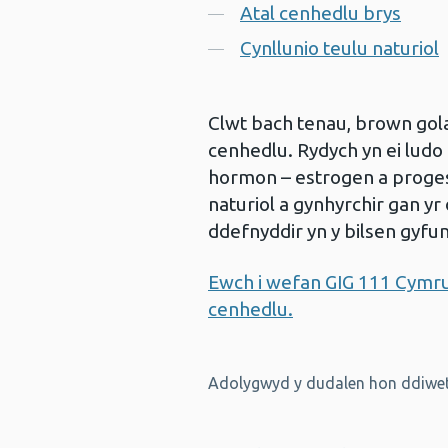
Atal cenhedlu brys
Cynllunio teulu naturiol
Clwt bach tenau, brown golau
cenhedlu. Rydych yn ei ludo
hormon – estrogen a proges
naturiol a gynhyrchir gan yr
ddefnyddir yn y bilsen gyfun
Ewch i wefan GIG 111 Cymru
cenhedlu.
Adolygwyd y dudalen hon ddiwet