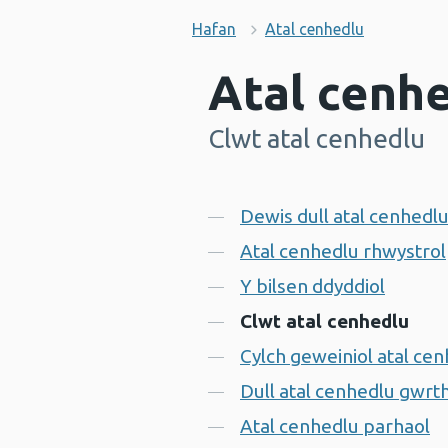
Hafan
Atal cenhedlu
Atal cenh
Clwt atal cenhedlu
-
Cynnwys
Dewis dull atal cenhedl
Atal cenhedlu rhwystrol
Y bilsen ddyddiol
Clwt atal cenhedlu
Cylch geweiniol atal ce
Dull atal cenhedlu gwr
Atal cenhedlu parhaol