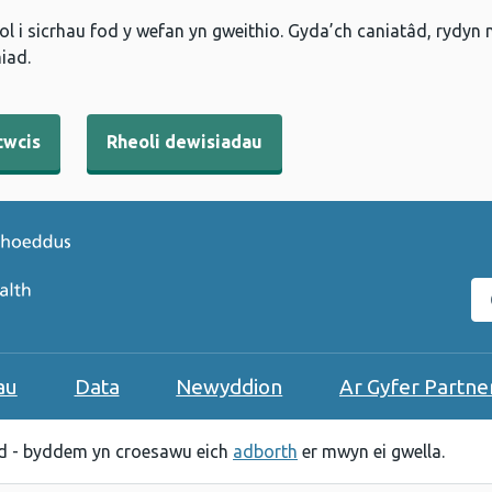
l i sicrhau fod y wefan yn gweithio. Gyda’ch caniatâd, rydyn
iad.
cwcis
Rheoli dewisiadau
C
au
Data
Newyddion
Ar Gyfer Partne
 - byddem yn croesawu eich
adborth
er mwyn ei gwella.