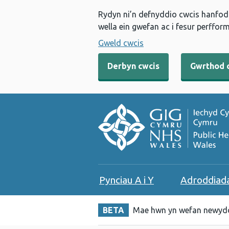
Rydyn ni’n defnyddio cwcis hanfodo
wella ein gwefan ac i fesur perfform
Gweld cwcis
Derbyn cwcis
Gwrthod 
Pynciau A i Y
Adroddiad
BETA
Mae hwn yn wefan newydd