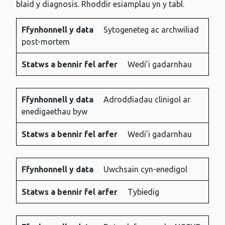
blaid y diagnosis. Rhoddir esiamplau yn y tabl.
Ffynhonnell y data
Sytogeneteg ac archwiliad
Ffynhonnell
Statws
post-mortem
y data
a
Statws a bennir fel arfer
Wedi’i gadarnhau
bennir
fel
arfer
Ffynhonnell y data
Adroddiadau clinigol ar
enedigaethau byw
Statws a bennir fel arfer
Wedi’i gadarnhau
Ffynhonnell y data
Uwchsain cyn-enedigol
Statws a bennir fel arfer
Tybiedig