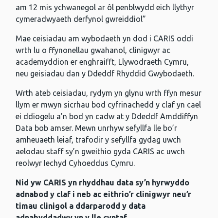
am 12 mis ychwanegol ar ôl penblwydd eich llythyr
cymeradwyaeth derfynol gwreiddiol”
Mae ceisiadau am wybodaeth yn dod i CARIS oddi
wrth lu o ffynonellau gwahanol, clinigwyr ac
academyddion er enghraifft, Llywodraeth Cymru,
neu geisiadau dan y Ddeddf Rhyddid Gwybodaeth.
Wrth ateb ceisiadau, rydym yn glynu wrth ffyn mesur
llym er mwyn sicrhau bod cyfrinachedd y claf yn cael
ei ddiogelu a’n bod yn cadw at y Ddeddf Amddiffyn
Data bob amser. Mewn unrhyw sefyllfa lle bo’r
amheuaeth leiaf, trafodir y sefyllfa gydag uwch
aelodau staff sy’n gweithio gyda CARIS ac uwch
reolwyr Iechyd Cyhoeddus Cymru.
Nid yw CARIS yn rhyddhau data sy’n hyrwyddo
adnabod y claf
i neb ac eithrio’r clinigwyr neu’r
timau clinigol a ddarparodd y data
adnabyddadwy yn y lle cyntaf.