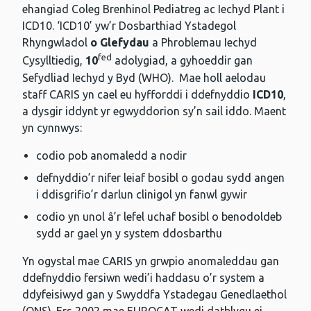
ehangiad Coleg Brenhinol Pediatreg ac Iechyd Plant i
ICD10. ‘ICD10’ yw’r Dosbarthiad Ystadegol
Rhyngwladol
o Glefydau
a Phroblemau Iechyd
fed
Cysylltiedig,
10
adolygiad, a gyhoeddir gan
Sefydliad Iechyd y Byd (WHO). Mae holl aelodau
staff CARIS yn cael eu hyfforddi i ddefnyddio
ICD10
,
a dysgir iddynt yr egwyddorion sy’n sail iddo. Maent
yn cynnwys:
codio pob anomaledd a nodir
defnyddio’r nifer leiaf bosibl o godau sydd angen
i ddisgrifio’r darlun clinigol yn fanwl gywir
codio yn unol â’r lefel uchaf bosibl o benodoldeb
sydd ar gael yn y system ddosbarthu
Yn ogystal mae CARIS yn grwpio anomaleddau gan
ddefnyddio fersiwn wedi’i haddasu o’r system a
ddyfeisiwyd gan y Swyddfa Ystadegau Genedlaethol
(ONS). Ers 2002 mae EUROCAT wedi datblygu ei