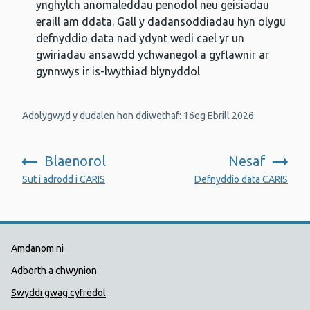
ynghylch anomaleddau penodol neu geisiadau
eraill am ddata. Gall y dadansoddiadau hyn olygu
defnyddio data nad ydynt wedi cael yr un
gwiriadau ansawdd ychwanegol a gyflawnir ar
gynnwys ir is-lwythiad blynyddol
Adolygwyd y dudalen hon ddiwethaf: 16eg Ebrill 2026
Blaenorol
Nesaf
:
:
Sut i adrodd i CARIS
Defnyddio data CARIS
Dolenni Cymorth Iechyd Cyhoedd
Amdanom ni
Adborth a chwynion
Swyddi gwag cyfredol