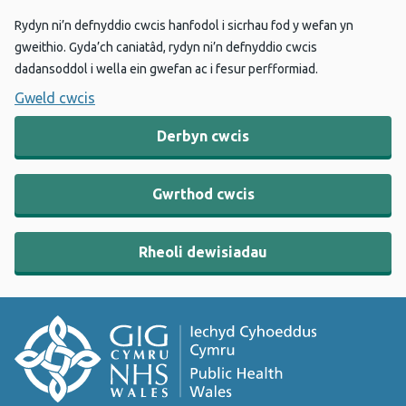
Rydyn ni’n defnyddio cwcis hanfodol i sicrhau fod y wefan yn
gweithio. Gyda’ch caniatâd, rydyn ni’n defnyddio cwcis
dadansoddol i wella ein gwefan ac i fesur perfformiad.
Gweld cwcis
Derbyn cwcis
Gwrthod cwcis
Rheoli dewisiadau