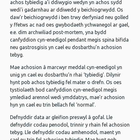
achos tybiedig a’i ddiwygio wedyn yn achos sydd
wedi’i gadarnhau ar ddiwedd y beichiogrwydd. Os
daw’r beichiogrwydd i ben trwy derfyniad neu golled
y ffetws ac nad oes gwybodaeth ychwanegol ar gael,
e.e. dim archwiliad post-mortem, yna bydd
canfyddion cyn-enedigol pendant megis spina bifida
neu gastrosgisis yn cael eu dosbarthu’n achosion
tebyg.
Mae achosion â marcwyr meddal cyn-enedigol yn
unig yn cael eu dosbarthu’n rhai ‘tybiedig’. Dilynir
hynt pob achos tybiedig fel mater o drefn. Os oes
tystiolaeth bod canfyddion cyn-enedigol megis
ymlediad arennol wedi ymddatrys, mae’r achosion
hyn yn cael eu trin bellach fel ‘normal’.
Defnyddir data ar gleifion preswyl â gofal. Lle
defnyddir codau penodol, trinnir y rhain fel achosion
tebyg. Lle defnyddir codau amhenodol, maent yn
cael eu trin fel achosion tybiedig. Mae hynt pob