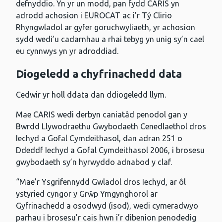
defnyddio. Yn yr un modd, pan fydd CARIS yn
adrodd achosion i EUROCAT ac i’r Tŷ Clirio
Rhyngwladol ar gyfer goruchwyliaeth, yr achosion
sydd wedi’u cadarnhau a rhai tebyg yn unig sy’n cael
eu cynnwys yn yr adroddiad.
Diogeledd a chyfrinachedd data
Cedwir yr holl ddata dan ddiogeledd llym.
Mae CARIS wedi derbyn caniatâd penodol gan y
Bwrdd Llywodraethu Gwybodaeth Cenedlaethol dros
Iechyd a Gofal Cymdeithasol, dan adran 251 o
Ddeddf Iechyd a Gofal Cymdeithasol 2006, i brosesu
gwybodaeth sy’n hyrwyddo adnabod y claf.
“Mae’r Ysgrifennydd Gwladol dros Iechyd, ar ôl
ystyried cyngor y Grŵp Ymgynghorol ar
Gyfrinachedd a osodwyd (isod), wedi cymeradwyo
parhau i brosesu’r cais hwn i’r dibenion penodedig