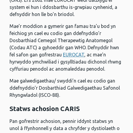
system ei hun i ddosbarthu is-grwpiau cynhenid, a
defnyddir hon lle bo’n briodol.
Mae’r moddion a gymerir gan famau tra’u bod yn
feichiog yn cael eu codio gan ddefnyddio’r
Dosbarthiad Cemegol Therapewtig Anatomegol
(Codau ATC) a gyhoeddir gan WHO. Defnyddir hwn
fel safon gan gofrestrau
EUROCAT
, ac mae’n
hyrwyddo ymchwiliad i gysylltiadau dichonol rhwng
cyffuriau penodol ac anomaleddau penodol.
Mae galwedigaethau/ swyddi’n cael eu codio gan
ddefnyddio’r Dosbarthiad Galwedigaethau Safonol
Rhyngwladol (ISCO-88).
Statws achosion CARIS
Pan gofrestrir achosion, pennir iddynt statws yn
unol â ffynhonnell y data a chryfder y dystiolaeth o