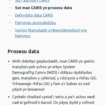
Sut i adrodd i CARIS
Sut mae CARIS yn prosesu data
Defnyddio data CARIS
Patrymau anomaleddau
Sgrinio Mamolaeth a Newyddenedigol yng
Nghymru
Prosesu data
Wrth dderbyn gwybodaeth, mae CARIS yn gwirio
manylion pob achos yn erbyn System
Demograffig Cymru (WDS) i ddilysu dyddiadau
geni, manylion y cyfeiriad, y côd post a rhifau GIG.
Ychwanegir rhifau GIG y fam a’r baban os nad
ydynt yn bresennol
Cynhelir chwiliad cyntaf i wirio a yw’r achos wedi
cael ei gofnodi’n barod. Os ydyw, bydd y cofnod