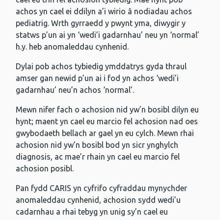
achos yn cael ei ddilyn a’i wirio â nodiadau achos
pediatrig. Wrth gyrraedd y pwynt yma, diwygir y
statws p’un ai yn ‘wedi’i gadarnhau’ neu yn ‘normal’
h.y. heb anomaleddau cynhenid.
Dylai pob achos tybiedig ymddatrys gyda thraul
amser gan newid p’un ai i fod yn achos ‘wedi’i
gadarnhau’ neu’n achos ‘normal’.
Mewn nifer fach o achosion nid yw’n bosibl dilyn eu
hynt; maent yn cael eu marcio fel achosion nad oes
gwybodaeth bellach ar gael yn eu cylch. Mewn rhai
achosion nid yw’n bosibl bod yn sicr ynghylch
diagnosis, ac mae’r rhain yn cael eu marcio fel
achosion posibl.
Pan fydd CARIS yn cyfrifo cyfraddau mynychder
anomaleddau cynhenid, achosion sydd wedi’u
cadarnhau a rhai tebyg yn unig sy’n cael eu