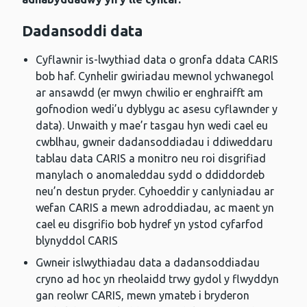
Dadansoddi data
Cyflawnir is-lwythiad data o gronfa ddata CARIS
bob haf. Cynhelir gwiriadau mewnol ychwanegol
ar ansawdd (er mwyn chwilio er enghraifft am
gofnodion wedi’u dyblygu ac asesu cyflawnder y
data). Unwaith y mae’r tasgau hyn wedi cael eu
cwblhau, gwneir dadansoddiadau i ddiweddaru
tablau data CARIS a monitro neu roi disgrifiad
manylach o anomaleddau sydd o ddiddordeb
neu’n destun pryder. Cyhoeddir y canlyniadau ar
wefan CARIS a mewn adroddiadau, ac maent yn
cael eu disgrifio bob hydref yn ystod cyfarfod
blynyddol CARIS
Gwneir islwythiadau data a dadansoddiadau
cryno ad hoc yn rheolaidd trwy gydol y flwyddyn
gan reolwr CARIS, mewn ymateb i bryderon