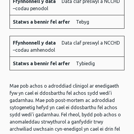
Ffynhonnell y data
Data claf preswyl a NCCHD
–codau penodol
Statws a bennir fel arfer
Tebyg
Ffynhonnell y data
Data claf preswyl a NCCHD
–codau amhenodol
Statws a bennir fel arfer
Tybiedig
Mae pob achos o adroddiad clinigol ar enedigaeth
fyw yn cael ei ddosbarthu fel achos sydd wedi’i
gadarnhau. Mae pob post-mortem ac adroddiad
sytogenetig hefyd yn cael ei ddosbarthu fel achos
sydd wedi’i gadarnhau. Fel rheol, bydd pob achos o
anomaleddau strwythurol a ganfyddir trwy
archwiliad uwchsain cyn-enedigol yn cael ei drin fel