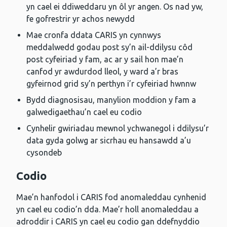
yn cael ei ddiweddaru yn ôl yr angen. Os nad yw,
fe gofrestrir yr achos newydd
Mae cronfa ddata CARIS yn cynnwys
meddalwedd godau post sy’n ail-ddilysu côd
post cyfeiriad y fam, ac ar y sail hon mae’n
canfod yr awdurdod lleol, y ward a’r bras
gyfeirnod grid sy’n perthyn i’r cyfeiriad hwnnw
Bydd diagnosisau, manylion moddion y fam a
galwedigaethau’n cael eu codio
Cynhelir gwiriadau mewnol ychwanegol i ddilysu’r
data gyda golwg ar sicrhau eu hansawdd a’u
cysondeb
Codio
Mae’n hanfodol i CARIS fod anomaleddau cynhenid
yn cael eu codio’n dda. Mae’r holl anomaleddau a
adroddir i CARIS yn cael eu codio gan ddefnyddio