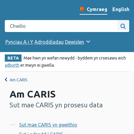
English
– Change 
Cymraeg
Newid iaith y wefan
Chwilio gwefan Iechyd Cyhoeddus Cymru
Chwi
Pynciau A i Y
Adroddiadau
Dewislen
BETA
Mae hwn yn wefan newydd - byddem yn croesawu eich
adborth
er mwyn ei gwella.
Am CARIS
Am CARIS
Sut mae CARIS yn prosesu data
-
Cynnwys
Sut mae CARIS yn gweithio