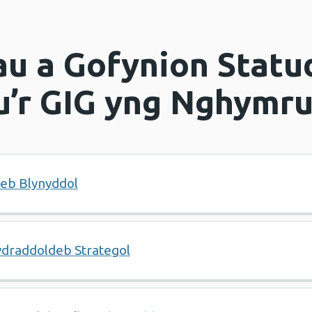
u a Gofynion Statu
u’r GIG yng Nghymr
eb Blynyddol
draddoldeb Strategol