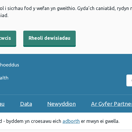
l i sicrhau fod y wefan yn gweithio. Gyda’ch caniatâd, rydyn
iad.
cwcis
Rheoli dewisiadau
C
au
Data
Newyddion
Ar Gyfer Partne
 - byddem yn croesawu eich
adborth
er mwyn ei gwella.