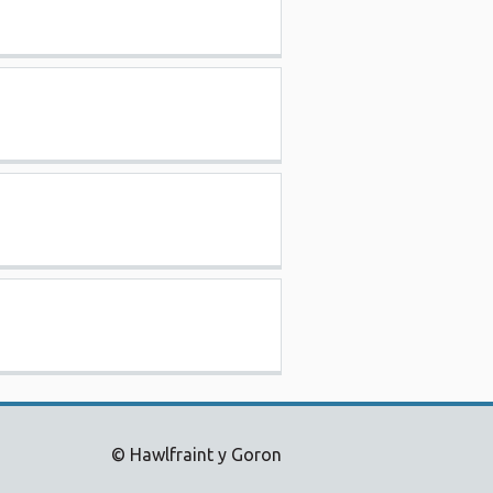
© Hawlfraint y Goron