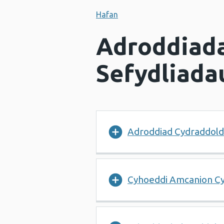
Hafan
Adroddiada
Sefydliada
Adroddiad Cydraddold
Cyhoeddi Amcanion Cy