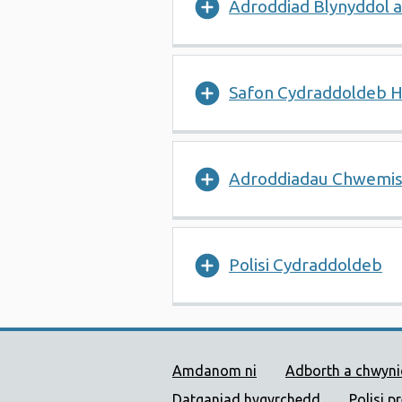
Adroddiad Blynyddol 
Safon Cydraddoldeb Hi
Adroddiadau Chwemis
Polisi Cydraddoldeb
Dolenni Cymorth Iechyd
Amdanom ni
Adborth a chwyn
Datganiad hygyrchedd
Polisi p