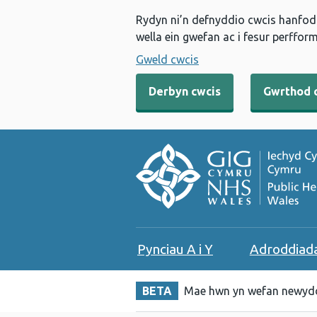
Rydyn ni’n defnyddio cwcis hanfodo
wella ein gwefan ac i fesur perfform
Gweld cwcis
Derbyn cwcis
Gwrthod 
Pynciau A i Y
Adroddiad
BETA
Mae hwn yn wefan newydd