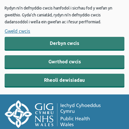
Rydyn ni’n defnyddio cwcis hanfodol i sicrhau fod y wefan yn
gweithio. Gyda’ch caniatâd, rydyn ni’n defnyddio cwcis
dadansoddol i wella ein gwefan ac i fesur perfformiad.
Gweld cwcis
Derbyn cwcis
Gwrthod cwcis
Rheoli dewisiadau