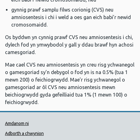
gynnig prawf samplu filws corionig (CVS) neu
amniosentesis i chi i weld a oes gan eich babi’r newid
cromosomaidd.
Os byddwn yn cynnig prawf CVS neu amniosentesis i chi,
dylech fod yn ymwybodol y gall y ddau brawf hyn achosi
camesgoriad.
Mae cael CVS neu amniosentesis yn creu risg ychwanegol
o gamesgoriad sy’n debygol o fod yn is na 0.5% (tua 1
mewn 200) o feichiogrwydd. Mae’r risg ychwanegol o
gamesgoriad ar ôl CVS neu amniosentesis mewn
beichiogrwydd gyda gefeilliaid tua 1% (1 mewn 100) o
feichiogrwydd.
Dolenni Cymorth Iechyd Cyhoedd
Amdanom ni
Adborth a chwynion