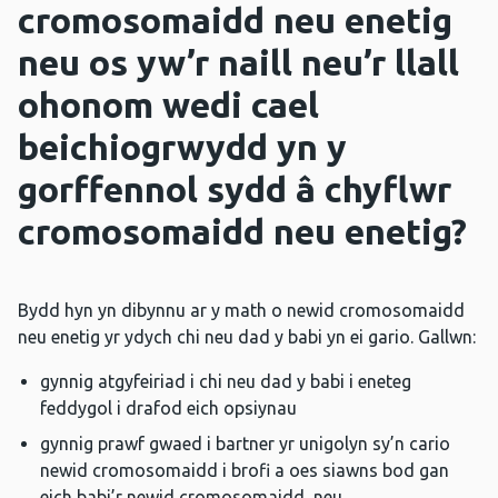
cromosomaidd neu enetig
neu os yw’r naill neu’r llall
ohonom wedi cael
beichiogrwydd yn y
gorffennol sydd â chyflwr
cromosomaidd neu enetig?
Bydd hyn yn dibynnu ar y math o newid cromosomaidd
neu enetig yr ydych chi neu dad y babi yn ei gario. Gallwn:
gynnig atgyfeiriad i chi neu dad y babi i eneteg
feddygol i drafod eich opsiynau
gynnig prawf gwaed i bartner yr unigolyn sy’n cario
newid cromosomaidd i brofi a oes siawns bod gan
eich babi’r newid cromosomaidd, neu