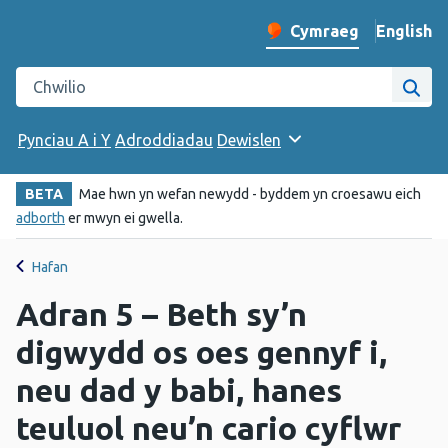
English
– Change 
Cymraeg
Newid iaith y wefan
Chwilio gwefan Iechyd Cyhoeddus Cymru
Chwi
Pynciau A i Y
Adroddiadau
Dewislen
BETA
Mae hwn yn wefan newydd - byddem yn croesawu eich
adborth
er mwyn ei gwella.
Hafan
Adran 5 – Beth sy’n
digwydd os oes gennyf i,
neu dad y babi, hanes
teuluol neu’n cario cyflwr