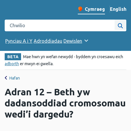
English
– Change 
Cymraeg
Newid iaith y wefan
Chwilio gwefan Iechyd Cyhoeddus Cymru
Chwi
Pynciau A i Y
Adroddiadau
Dewislen
BETA
Mae hwn yn wefan newydd - byddem yn croesawu eich
adborth
er mwyn ei gwella.
Hafan
Adran 12 – Beth yw
dadansoddiad cromosomau
wedi’i dargedu?