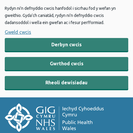
Rydyn ni’n defnyddio cwcis hanfodol i sicrhau fod y wefan yn
gweithio. Gyda’ch caniatâd, rydyn ni’n defnyddio cwcis
dadansoddol i wella ein gwefan ac i fesur perfformiad.
Gweld cwcis
Derbyn cwcis
Gwrthod cwcis
Rheoli dewisiadau