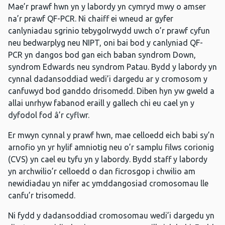
Mae’r prawf hwn yn y labordy yn cymryd mwy o amser
na’r prawf QF-PCR. Ni chaiff ei wneud ar gyfer
canlyniadau sgrinio tebygolrwydd uwch o’r prawf cyfun
neu bedwarplyg neu NIPT, oni bai bod y canlyniad QF-
PCR yn dangos bod gan eich baban syndrom Down,
syndrom Edwards neu syndrom Patau. Bydd y labordy yn
cynnal dadansoddiad wedi’i dargedu ar y cromosom y
canfuwyd bod ganddo drisomedd. Diben hyn yw gweld a
allai unrhyw fabanod eraill y gallech chi eu cael yn y
dyfodol fod â’r cyflwr.
Er mwyn cynnal y prawf hwn, mae celloedd eich babi sy’n
arnofio yn yr hylif amniotig neu o’r samplu filws corionig
(CVS) yn cael eu tyfu yn y labordy. Bydd staff y labordy
yn archwilio’r celloedd o dan ficrosgop i chwilio am
newidiadau yn nifer ac ymddangosiad cromosomau lle
canfu’r trisomedd.
Ni fydd y dadansoddiad cromosomau wedi’i dargedu yn