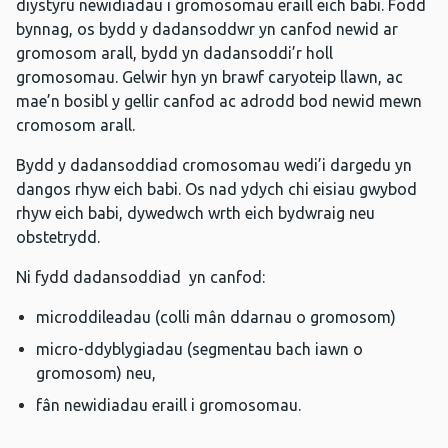
diystyru newidiadau i gromosomau eraill eich babi. Fodd
bynnag, os bydd y dadansoddwr yn canfod newid ar
gromosom arall, bydd yn dadansoddi’r holl
gromosomau. Gelwir hyn yn brawf caryoteip llawn, ac
mae’n bosibl y gellir canfod ac adrodd bod newid mewn
cromosom arall.
Bydd y dadansoddiad cromosomau wedi’i dargedu yn
dangos rhyw eich babi. Os nad ydych chi eisiau gwybod
rhyw eich babi, dywedwch wrth eich bydwraig neu
obstetrydd.
Ni fydd dadansoddiad yn canfod:
microddileadau (colli mân ddarnau o gromosom)
micro-ddyblygiadau (segmentau bach iawn o
gromosom) neu,
fân newidiadau eraill i gromosomau.