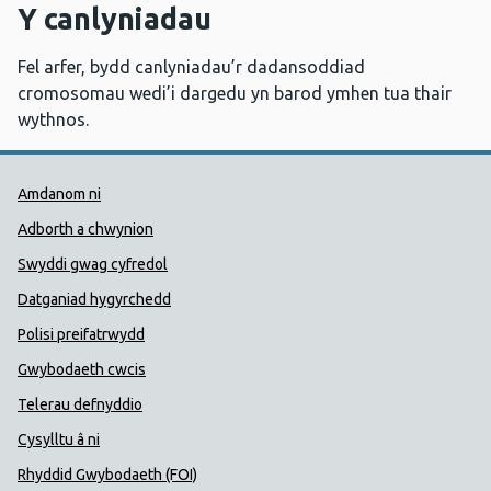
Y canlyniadau
Fel arfer, bydd canlyniadau’r dadansoddiad
cromosomau wedi’i dargedu yn barod ymhen tua thair
wythnos.
Dolenni Cymorth Iechyd Cyhoedd
Amdanom ni
Adborth a chwynion
Swyddi gwag cyfredol
Datganiad hygyrchedd
Polisi preifatrwydd
Gwybodaeth cwcis
Telerau defnyddio
Cysylltu â ni
Rhyddid Gwybodaeth (FOI)