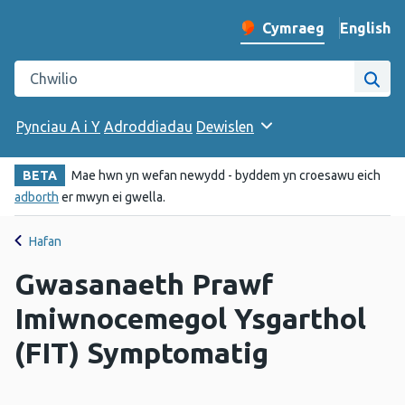
English
– Change 
Cymraeg
Newid iaith y wefan
Chwilio gwefan Iechyd Cyhoeddus Cymru
Chwi
Pynciau A i Y
Adroddiadau
Dewislen
BETA
Mae hwn yn wefan newydd - byddem yn croesawu eich
adborth
er mwyn ei gwella.
Hafan
Gwasanaeth Prawf
Imiwnocemegol Ysgarthol
(FIT) Symptomatig