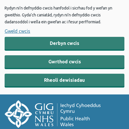
Rydyn ni’n defnyddio cwcis hanfodol i sicrhau fod y wefan yn
gweithio. Gyda’ch caniatâd, rydyn ni’n defnyddio cwcis
dadansoddol i wella ein gwefan ac i fesur perfformiad.
Gweld cwcis
Derbyn cwcis
Gwrthod cwcis
Rheoli dewisiadau