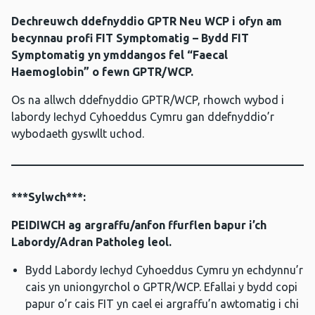
Dechreuwch ddefnyddio GPTR Neu WCP i ofyn am
becynnau profi FIT Symptomatig – Bydd FIT
Symptomatig yn ymddangos fel “Faecal
Haemoglobin” o fewn GPTR/WCP.
Os na allwch ddefnyddio GPTR/WCP, rhowch wybod i
labordy Iechyd Cyhoeddus Cymru gan ddefnyddio’r
wybodaeth gyswllt uchod.
***Sylwch***:
PEIDIWCH ag argraffu/anfon ffurflen bapur i’ch
Labordy/Adran Patholeg leol.
Bydd Labordy Iechyd Cyhoeddus Cymru yn echdynnu’r
cais yn uniongyrchol o GPTR/WCP. Efallai y bydd copi
papur o’r cais FIT yn cael ei argraffu’n awtomatig i chi