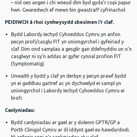
– nid oes angen i chi wneud dim byd gyda’r copi papur
hwn. Gwaredwch ef mewn bin gwastraff cyfrinachol.
PEIDIWCH â rhoi cynhwysydd sbesimen i’r claf.
Bydd Labordy Iechyd Cyhoeddus Cymru yn anfon
pecyn profi/casglu FIT yn uniongyrchol i gyfeiriad y
claf. Dim ond samplau a gesglir gan ddefnyddio un o’n
casglwyr ni sy’n addas ar gyfer cynnal profion FIT
(Symptomatig).
Unwaith y bydd y claf yn derbyn y pecyn prawf bydd
yn ei gwblhau gartref ac yn dychwelyd ei sampl yn
uniongyrchol i Labordy Iechyd Cyhoeddus Cymru ei
brofi.
Canlyniadau:
Bydd canlyniadau ar gael ar y dolenni GPTR/GP a
Porth Clinigol Cymru ar ôl iddynt gael eu hawdurdodi.