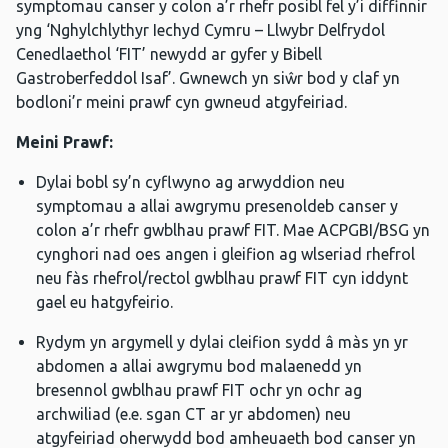
symptomau canser y colon a’r rhefr posibl fel y’i diffinnir
yng ‘Nghylchlythyr Iechyd Cymru – Llwybr Delfrydol
Cenedlaethol ‘FIT’ newydd ar gyfer y Bibell
Gastroberfeddol Isaf’. Gwnewch yn siŵr bod y claf yn
bodloni’r meini prawf cyn gwneud atgyfeiriad.
Meini Prawf:
Dylai bobl sy’n cyflwyno ag arwyddion neu
symptomau a allai awgrymu presenoldeb canser y
colon a’r rhefr gwblhau prawf FIT. Mae ACPGBI/BSG yn
cynghori nad oes angen i gleifion ag wlseriad rhefrol
neu fàs rhefrol/rectol gwblhau prawf FIT cyn iddynt
gael eu hatgyfeirio.
Rydym yn argymell y dylai cleifion sydd â màs yn yr
abdomen a allai awgrymu bod malaenedd yn
bresennol gwblhau prawf FIT ochr yn ochr ag
archwiliad (e.e. sgan CT ar yr abdomen) neu
atgyfeiriad oherwydd bod amheuaeth bod canser yn