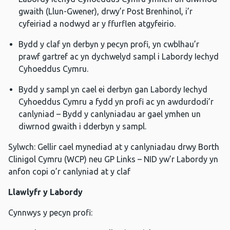
gwaith (Llun-Gwener), drwy’r Post Brenhinol, i’r
cyfeiriad a nodwyd ar y ffurflen atgyfeirio.
Bydd y claf yn derbyn y pecyn profi, yn cwblhau’r
prawf gartref ac yn dychwelyd sampl i Labordy Iechyd
Cyhoeddus Cymru.
Bydd y sampl yn cael ei derbyn gan Labordy Iechyd
Cyhoeddus Cymru a fydd yn profi ac yn awdurdodi’r
canlyniad – Bydd y canlyniadau ar gael ymhen un
diwrnod gwaith i dderbyn y sampl.
Sylwch: Gellir cael mynediad at y canlyniadau drwy Borth
Clinigol Cymru (WCP) neu GP Links – NID yw’r Labordy yn
anfon copi o’r canlyniad at y claf
Llawlyfr y Labordy
Cynnwys y pecyn profi: