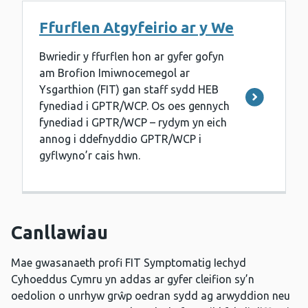
Ffurflen Atgyfeirio ar y We
Bwriedir y ffurflen hon ar gyfer gofyn
am Brofion Imiwnocemegol ar
Ysgarthion (FIT) gan staff sydd HEB
fynediad i GPTR/WCP. Os oes gennych
fynediad i GPTR/WCP – rydym yn eich
annog i ddefnyddio GPTR/WCP i
gyflwyno’r cais hwn.
Canllawiau
Mae gwasanaeth profi FIT Symptomatig Iechyd
Cyhoeddus Cymru yn addas ar gyfer cleifion sy’n
oedolion o unrhyw grŵp oedran sydd ag arwyddion neu