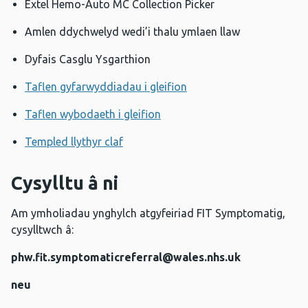
Extel Hemo-Auto MC Collection Picker
Amlen ddychwelyd wedi’i thalu ymlaen llaw
Dyfais Casglu Ysgarthion
Taflen gyfarwyddiadau i gleifion
Taflen wybodaeth i gleifion
Templed llythyr claf
Cysylltu â ni
Am ymholiadau ynghylch atgyfeiriad FIT Symptomatig,
cysylltwch â:
phw.fit.symptomaticreferral@wales.nhs.uk
neu