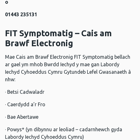
o
01443 235131
FIT Symptomatig – Cais am
Brawf Electronig
Mae Cais am Brawf Electronig FIT Symptomatig bellach
ar gael ym mhob Bwrdd Iechyd y mae gan Labordy
Iechyd Cyhoeddus Cymru Gytundeb Lefel Gwasanaeth â
nhw:
· Betsi Cadwaladr
· Caerdydd a’r Fro
· Bae Abertawe
· Powys* (yn dibynnu ar leoliad – cadarnhewch gyda
Labordy Iechyd Cyhoeddus Cymru)