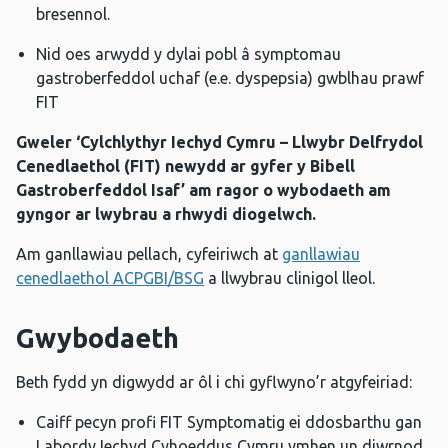
bresennol.
Nid oes arwydd y dylai pobl â symptomau
gastroberfeddol uchaf (e.e. dyspepsia) gwblhau prawf
FIT
Gweler ‘Cylchlythyr Iechyd Cymru – Llwybr Delfrydol
Cenedlaethol (FIT) newydd ar gyfer y Bibell
Gastroberfeddol Isaf’ am ragor o wybodaeth am
gyngor ar lwybrau a rhwydi diogelwch.
Am ganllawiau pellach, cyfeiriwch at
ganllawiau
cenedlaethol ACPGBI/BSG
a llwybrau clinigol lleol.
Gwybodaeth
Beth fydd yn digwydd ar ôl i chi gyflwyno’r atgyfeiriad:
Caiff pecyn profi FIT Symptomatig ei ddosbarthu gan
Labordy Iechyd Cyhoeddus Cymru ymhen un diwrnod