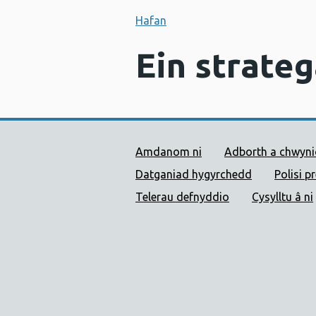
Hafan
Ein strate
Dolenni Cymorth Iechyd
Amdanom ni
Adborth a chwyn
Datganiad hygyrchedd
Polisi p
Telerau defnyddio
Cysylltu â ni