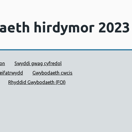
gaeth hirdymor 2023 
 Cyhoeddus Cymru
ion
Swyddi gwag cyfredol
reifatrwydd
Gwybodaeth cwcis
Rhyddid Gwybodaeth (FOI)