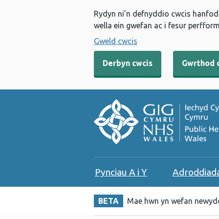
Rydyn ni’n defnyddio cwcis hanfodo
wella ein gwefan ac i fesur perfform
Gweld cwcis
Derbyn cwcis
Gwrthod 
Pynciau A i Y
Adroddiad
BETA
Mae hwn yn wefan newydd