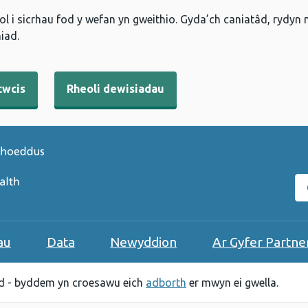
l i sicrhau fod y wefan yn gweithio. Gyda’ch caniatâd, rydyn
iad.
cwcis
Rheoli dewisiadau
C
au
Data
Newyddion
Ar Gyfer Partne
 - byddem yn croesawu eich
adborth
er mwyn ei gwella.