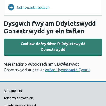
Cefnogaeth bellach
Dysgwch fwy am Ddyletswydd
Gonestrwydd yn ein taflen
Canllaw defnyddwr i’r Ddyletswydd
Gonestrwydd
Mae rhagor o wybodaeth am y Ddyletswydd
Gonestrwydd ar gael ar
wefan Llywodraeth Cymru
.
Dolenni Cymorth Iechyd Cyhoedd
Amdanom ni
Adborth a chwynion
Swyddi gwag cyfredol