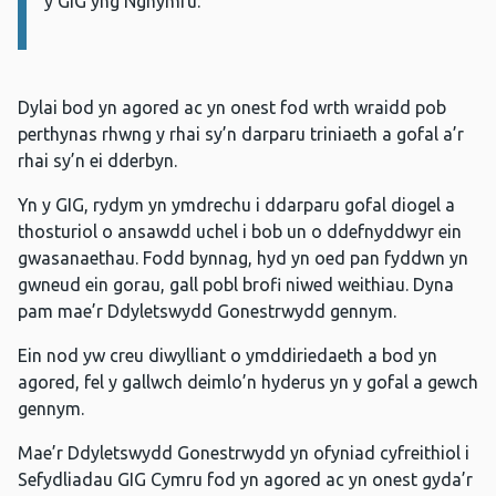
y GIG yng Nghymru.
Dylai bod yn agored ac yn onest fod wrth wraidd pob
perthynas rhwng y rhai sy’n darparu triniaeth a gofal a’r
rhai sy’n ei dderbyn.
Yn y GIG, rydym yn ymdrechu i ddarparu gofal diogel a
thosturiol o ansawdd uchel i bob un o ddefnyddwyr ein
gwasanaethau. Fodd bynnag, hyd yn oed pan fyddwn yn
gwneud ein gorau, gall pobl brofi niwed weithiau. Dyna
pam mae’r Ddyletswydd Gonestrwydd gennym.
Ein nod yw creu diwylliant o ymddiriedaeth a bod yn
agored, fel y gallwch deimlo’n hyderus yn y gofal a gewch
gennym.
Mae’r Ddyletswydd Gonestrwydd yn ofyniad cyfreithiol i
Sefydliadau GIG Cymru fod yn agored ac yn onest gyda’r