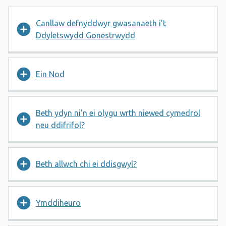
Canllaw defnyddwyr gwasanaeth i’t
Ddyletswydd Gonestrwydd
Ein Nod
Beth ydyn ni’n ei olygu wrth niewed cymedrol
neu ddifrifol?
Beth allwch chi ei ddisgwyl?
Ymddiheuro