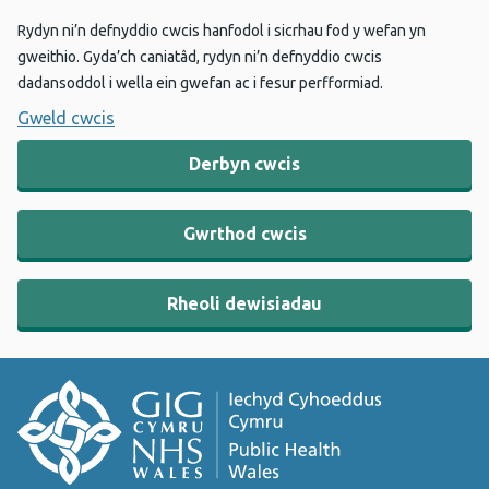
Rydyn ni’n defnyddio cwcis hanfodol i sicrhau fod y wefan yn
gweithio. Gyda’ch caniatâd, rydyn ni’n defnyddio cwcis
dadansoddol i wella ein gwefan ac i fesur perfformiad.
Gweld cwcis
Derbyn cwcis
Gwrthod cwcis
Rheoli dewisiadau