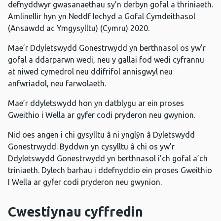
defnyddwyr gwasanaethau sy’n derbyn gofal a thriniaeth.
Amlinellir hyn yn Neddf Iechyd a Gofal Cymdeithasol
(Ansawdd ac Ymgysylltu) (Cymru) 2020.
Mae’r Ddyletswydd Gonestrwydd yn berthnasol os yw’r
gofal a ddarparwn wedi, neu y gallai fod wedi cyfrannu
at niwed cymedrol neu ddifrifol annisgwyl neu
anfwriadol, neu farwolaeth.
Mae’r ddyletswydd hon yn datblygu ar ein proses
Gweithio i Wella ar gyfer codi pryderon neu gwynion.
Nid oes angen i chi gysylltu â ni ynglŷn â Dyletswydd
Gonestrwydd. Byddwn yn cysylltu â chi os yw’r
Ddyletswydd Gonestrwydd yn berthnasol i’ch gofal a’ch
triniaeth. Dylech barhau i ddefnyddio ein proses Gweithio
I Wella ar gyfer codi pryderon neu gwynion.
Cwestiynau cyffredin