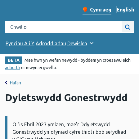
English
– Change 
Cymraeg
Newid iaith y wefan
Chwilio gwefan Iechyd Cyhoeddus Cymru
Chwi
Pynciau A i Y
Adroddiadau
Dewislen
BETA
Mae hwn yn wefan newydd - byddem yn croesawu eich
adborth
er mwyn ei gwella.
Hafan
Dyletswydd Gonestrwydd
O fis Ebril 2023 ymlaen, mae’r Ddyletswydd
Gwybodaeth:
Gonestrwydd yn ofyniad cyfreithiol i bob sefydliad