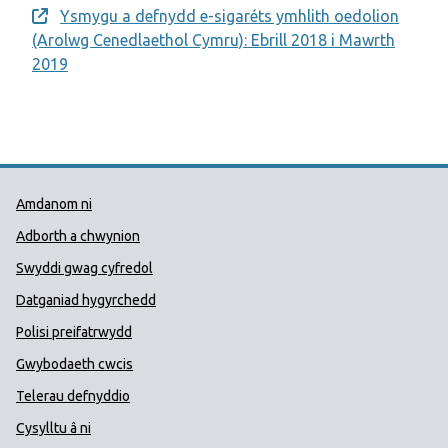
Ysmygu a defnydd e-sigaréts ymhlith oedolion
Opens a new window
(Arolwg Cenedlaethol Cymru): Ebrill 2018 i Mawrth
2019
Dolenni Cymorth Iechyd Cyhoedd
Amdanom ni
Adborth a chwynion
Swyddi gwag cyfredol
Datganiad hygyrchedd
Polisi preifatrwydd
Gwybodaeth cwcis
Telerau defnyddio
Cysylltu â ni