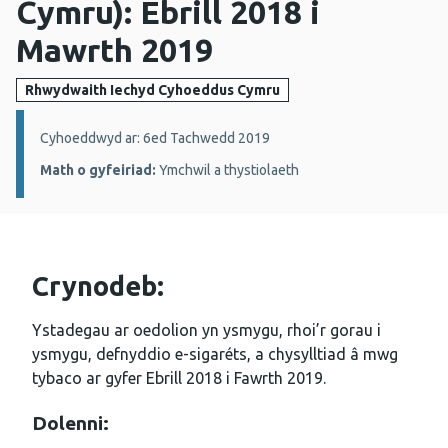
Cymru): Ebrill 2018 i
Mawrth 2019
Rhwydwaith Iechyd Cyhoeddus Cymru
Manylion:
Cyhoeddwyd ar: 6ed Tachwedd 2019
Math o gyfeiriad:
Ymchwil a thystiolaeth
Crynodeb:
Ystadegau ar oedolion yn ysmygu, rhoi’r gorau i
ysmygu, defnyddio e-sigaréts, a chysylltiad â mwg
tybaco ar gyfer Ebrill 2018 i Fawrth 2019.
Dolenni: