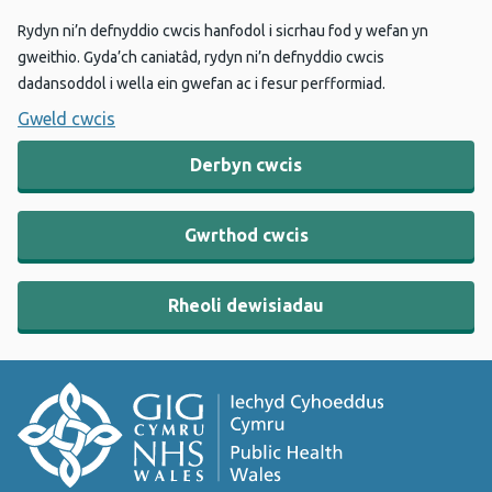
Rydyn ni’n defnyddio cwcis hanfodol i sicrhau fod y wefan yn
gweithio. Gyda’ch caniatâd, rydyn ni’n defnyddio cwcis
dadansoddol i wella ein gwefan ac i fesur perfformiad.
Gweld cwcis
Derbyn cwcis
Gwrthod cwcis
Rheoli dewisiadau