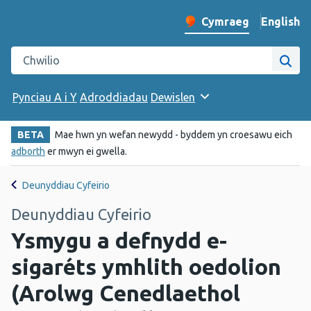
English
– Change 
Cymraeg
Newid iaith y wefan
Chwilio gwefan Iechyd Cyhoeddus Cymru
Chwi
Pynciau A i Y
Adroddiadau
Dewislen
BETA
Mae hwn yn wefan newydd - byddem yn croesawu eich
adborth
er mwyn ei gwella.
Deunyddiau Cyfeirio
Deunyddiau Cyfeirio
Ysmygu a defnydd e-
sigaréts ymhlith oedolion
(Arolwg Cenedlaethol