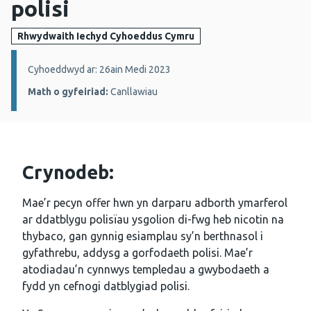
polisi
Rhwydwaith Iechyd Cyhoeddus Cymru
Manylion:
Cyhoeddwyd ar: 26ain Medi 2023
Math o gyfeiriad:
Canllawiau
Crynodeb:
Mae’r pecyn offer hwn yn darparu adborth ymarferol
ar ddatblygu polisïau ysgolion di-fwg heb nicotin na
thybaco, gan gynnig esiamplau sy’n berthnasol i
gyfathrebu, addysg a gorfodaeth polisi. Mae’r
atodiadau’n cynnwys templedau a gwybodaeth a
fydd yn cefnogi datblygiad polisi.