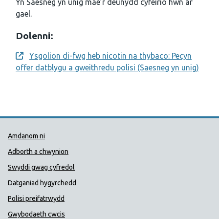
Yn Saesneg yn unig mae’r deunydd cyfeirio hwn ar
gael.
Dolenni:
Ysgolion di-fwg heb nicotin na thybaco: Pecyn
Opens a new window
offer datblygu a gweithredu polisi (Saesneg yn unig)
Dolenni Cymorth Iechyd Cyhoedd
Amdanom ni
Adborth a chwynion
Swyddi gwag cyfredol
Datganiad hygyrchedd
Polisi preifatrwydd
Gwybodaeth cwcis