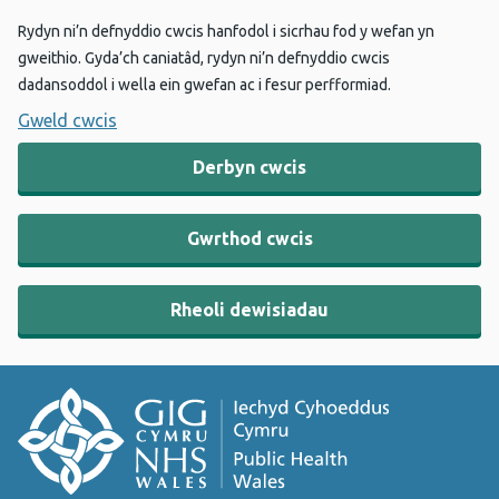
Rydyn ni’n defnyddio cwcis hanfodol i sicrhau fod y wefan yn
gweithio. Gyda’ch caniatâd, rydyn ni’n defnyddio cwcis
dadansoddol i wella ein gwefan ac i fesur perfformiad.
Gweld cwcis
Derbyn cwcis
Gwrthod cwcis
Rheoli dewisiadau