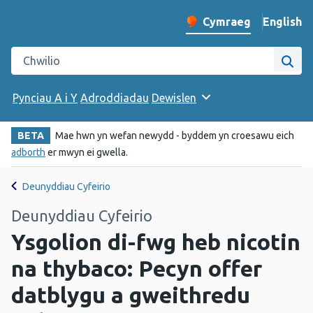
English
– Change 
Cymraeg
Newid iaith y wefan
Chwilio gwefan Iechyd Cyhoeddus Cymru
Chwi
Pynciau A i Y
Adroddiadau
Dewislen
BETA
Mae hwn yn wefan newydd - byddem yn croesawu eich
adborth
er mwyn ei gwella.
Deunyddiau Cyfeirio
Deunyddiau Cyfeirio
Ysgolion di-fwg heb nicotin
na thybaco: Pecyn offer
datblygu a gweithredu