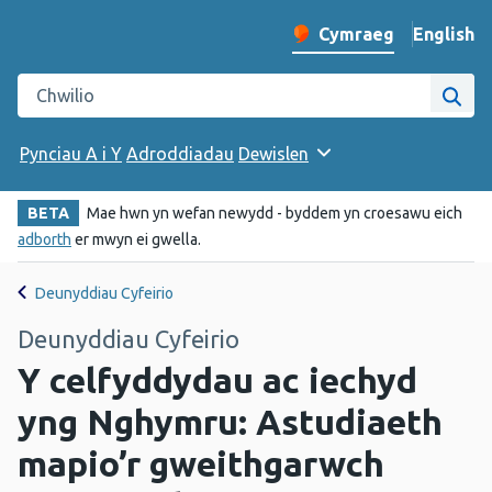
English
– Change 
Cymraeg
Newid iaith y wefan
Chwilio gwefan Iechyd Cyhoeddus Cymru
Chwi
Pynciau A i Y
Adroddiadau
Dewislen
BETA
Mae hwn yn wefan newydd - byddem yn croesawu eich
adborth
er mwyn ei gwella.
Deunyddiau Cyfeirio
Deunyddiau Cyfeirio
Y celfyddydau ac iechyd
yng Nghymru: Astudiaeth
mapio’r gweithgarwch