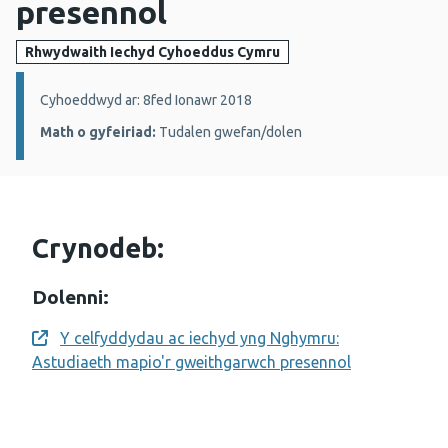
presennol
Rhwydwaith Iechyd Cyhoeddus Cymru
Manylion:
Cyhoeddwyd ar: 8fed Ionawr 2018
Math o gyfeiriad:
Tudalen gwefan/dolen
Crynodeb:
Dolenni:
Y celfyddydau ac iechyd yng Nghymru:
Opens a new window
Astudiaeth mapio'r gweithgarwch presennol