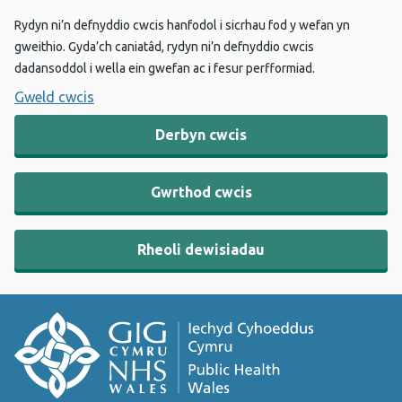
Rydyn ni’n defnyddio cwcis hanfodol i sicrhau fod y wefan yn
gweithio. Gyda’ch caniatâd, rydyn ni’n defnyddio cwcis
dadansoddol i wella ein gwefan ac i fesur perfformiad.
Gweld cwcis
Derbyn cwcis
Gwrthod cwcis
Rheoli dewisiadau