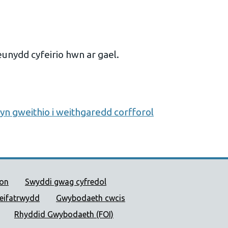
unydd cyfeirio hwn ar gael.
n gweithio i weithgaredd corfforol
 Cyhoeddus Cymru
ion
Swyddi gwag cyfredol
reifatrwydd
Gwybodaeth cwcis
Rhyddid Gwybodaeth (FOI)