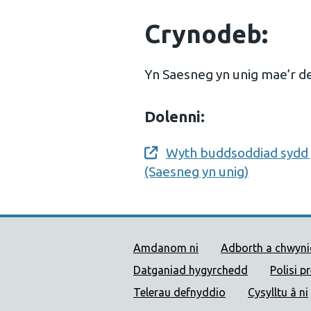
Crynodeb:
Yn Saesneg yn unig mae’r de
Dolenni:
Wyth buddsoddiad sydd y
Opens a new window
(Saesneg yn unig)
Dolenni Cymorth Iechyd
Amdanom ni
Adborth a chwyn
Datganiad hygyrchedd
Polisi p
Telerau defnyddio
Cysylltu â ni