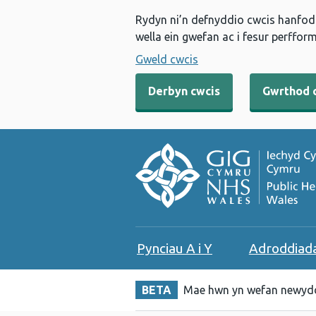
Rydyn ni’n defnyddio cwcis hanfodo
wella ein gwefan ac i fesur perfform
Gweld cwcis
Derbyn cwcis
Gwrthod 
Pynciau A i Y
Adroddiad
BETA
Mae hwn yn wefan newydd