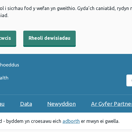
l i sicrhau fod y wefan yn gweithio. Gyda’ch caniatâd, rydyn
iad.
cwcis
Rheoli dewisiadau
C
au
Data
Newyddion
Ar Gyfer Partne
 - byddem yn croesawu eich
adborth
er mwyn ei gwella.