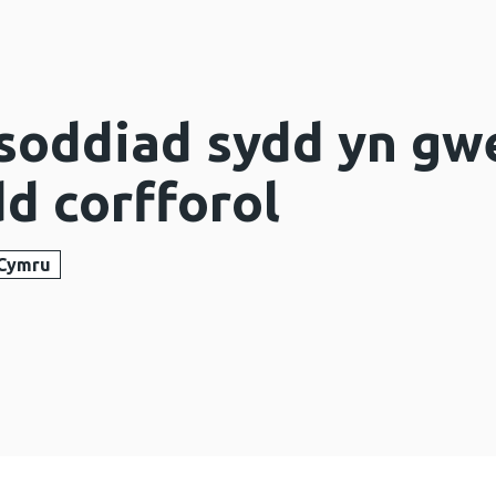
oddiad sydd yn gwe
d corfforol
 Cymru