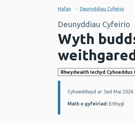
Hafan
Deunyddiau Cyfeirio
Deunyddiau Cyfeirio
Wyth budds
weithgared
Rhwydwaith Iechyd Cyhoeddus
Cyhoeddwyd ar: 5ed Mai 2026
Manylion:
Math o gyfeiriad:
Erthygl