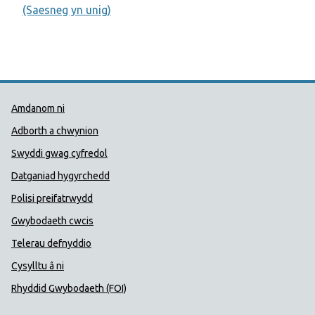
(Saesneg yn unig)
Dolenni Cymorth Iechyd Cyhoedd
Amdanom ni
Adborth a chwynion
Swyddi gwag cyfredol
Datganiad hygyrchedd
Polisi preifatrwydd
Gwybodaeth cwcis
Telerau defnyddio
Cysylltu â ni
Rhyddid Gwybodaeth (FOI)