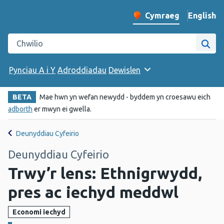
English
– Change 
Cymraeg
Newid iaith y wefan
Chwilio gwefan Iechyd Cyhoeddus Cymru
Chwi
Pynciau A i Y
Adroddiadau
Dewislen
BETA
Mae hwn yn wefan newydd - byddem yn croesawu eich
adborth
er mwyn ei gwella.
Deunyddiau Cyfeirio
Deunyddiau Cyfeirio
Trwy’r lens: Ethnigrwydd,
pres ac iechyd meddwl
Economi iechyd