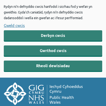
Rydyn ni’n defnyddio cwcis hanfodol i sicrhau fod y wefan yn
gweithio. Gyda’ch caniatâd, rydyn ni’n defnyddio cwcis
dadansoddol i wella ein gwefan ac i fesur perfformiad.
Gweld cwcis
Derbyn cwcis
Gwrthod cwcis
Rheoli dewisiadau