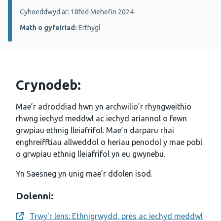
Manylion:
Cyhoeddwyd ar: 18fed Mehefin 2024
Math o gyfeiriad:
Erthygl
Crynodeb:
Mae’r adroddiad hwn yn archwilio’r rhyngweithio
rhwng iechyd meddwl ac iechyd ariannol o fewn
grwpiau ethnig lleiafrifol. Mae’n darparu rhai
enghreifftiau allweddol o heriau penodol y mae pobl
o grwpiau ethnig lleiafrifol yn eu gwynebu.
Yn Saesneg yn unig mae’r ddolen isod.
Dolenni:
Trwy'r lens: Ethnigrwydd, pres ac iechyd meddwl
Opens a new window