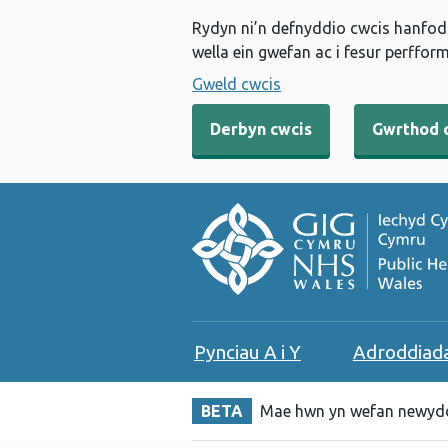
Rydyn ni’n defnyddio cwcis hanfodo
wella ein gwefan ac i fesur perfform
Gweld cwcis
Derbyn cwcis
Gwrthod 
Pynciau A i Y
Adroddiad
BETA
Mae hwn yn wefan newydd