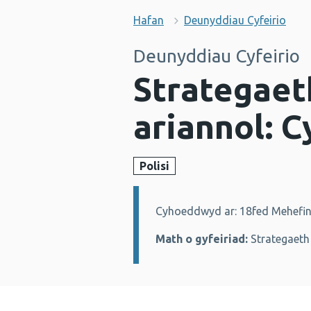
Hafan
Deunyddiau Cyfeirio
Deunyddiau Cyfeirio
Strategaeth
ariannol: C
Polisi
Cyhoeddwyd ar: 18fed Mehefi
Manylion:
Math o gyfeiriad:
Strategaeth