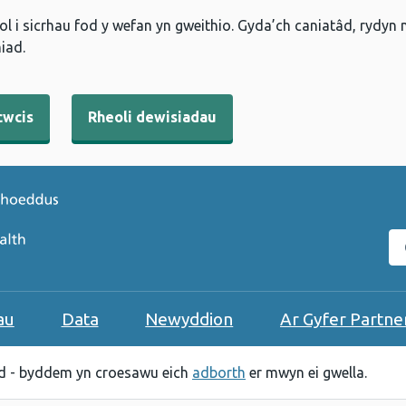
l i sicrhau fod y wefan yn gweithio. Gyda’ch caniatâd, rydyn
iad.
cwcis
Rheoli dewisiadau
C
au
Data
Newyddion
Ar Gyfer Partne
 - byddem yn croesawu eich
adborth
er mwyn ei gwella.