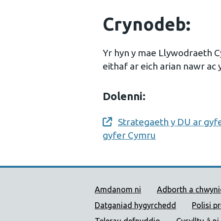
Crynodeb:
Yr hyn y mae Llywodraeth Cym
eithaf ar eich arian nawr ac 
Dolenni:
Strategaeth y DU ar gyfer
Opens a new window
gyfer Cymru
Dolenni Cymorth Iechyd
Amdanom ni
Adborth a chwyn
Datganiad hygyrchedd
Polisi p