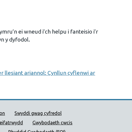
ru’n ei wneud i’ch helpu i fanteisio i’r
yn y dyfodol.
 llesiant ariannol: Cynllun cyflenwi ar
 Cyhoeddus Cymru
ion
Swyddi gwag cyfredol
reifatrwydd
Gwybodaeth cwcis