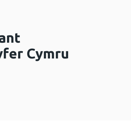
iant
gyfer Cymru