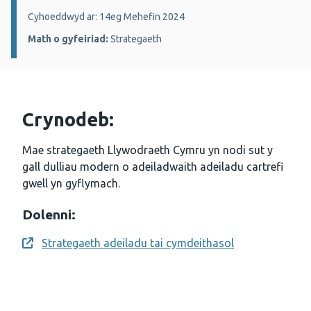
Manylion:
Cyhoeddwyd ar: 14eg Mehefin 2024
Math o gyfeiriad:
Strategaeth
Crynodeb:
Mae strategaeth Llywodraeth Cymru yn nodi sut y
gall dulliau modern o adeiladwaith adeiladu cartrefi
gwell yn gyflymach.
Dolenni:
Strategaeth adeiladu tai cymdeithasol
Opens a new window