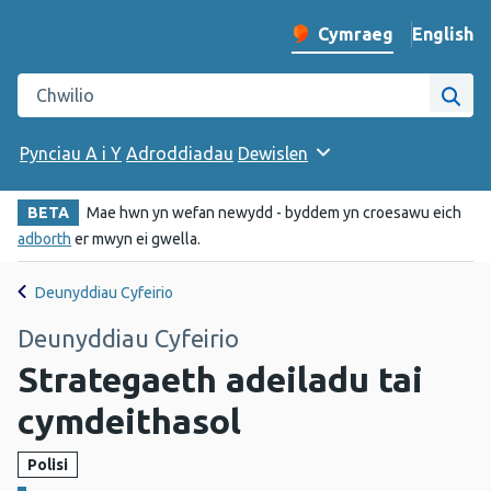
English
– Change 
Cymraeg
Newid iaith y wefan
Chwilio gwefan Iechyd Cyhoeddus Cymru
Chwi
Pynciau A i Y
Adroddiadau
Dewislen
BETA
Mae hwn yn wefan newydd - byddem yn croesawu eich
adborth
er mwyn ei gwella.
Deunyddiau Cyfeirio
Deunyddiau Cyfeirio
Strategaeth adeiladu tai
cymdeithasol
Polisi