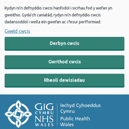
Rydyn ni’n defnyddio cwcis hanfodol i sicrhau fod y wefan yn
gweithio. Gyda’ch caniatâd, rydyn ni’n defnyddio cwcis
dadansoddol i wella ein gwefan ac i fesur perfformiad.
Gweld cwcis
Derbyn cwcis
Gwrthod cwcis
Rheoli dewisiadau