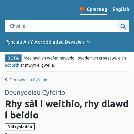
English
– Change 
Cymraeg
Newid iaith y wefan
Chwilio gwefan Iechyd Cyhoeddus Cymru
Chwi
Pynciau A i Y
Adroddiadau
Dewislen
BETA
Mae hwn yn wefan newydd - byddem yn croesawu eich
adborth
er mwyn ei gwella.
Deunyddiau Cyfeirio
Deunyddiau Cyfeirio
Rhy sâl i weithio, rhy dlawd
i beidio
Datrysiadau