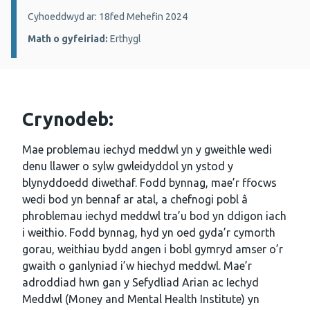
Manylion:
Cyhoeddwyd ar: 18fed Mehefin 2024
Math o gyfeiriad:
Erthygl
Crynodeb:
Mae problemau iechyd meddwl yn y gweithle wedi
denu llawer o sylw gwleidyddol yn ystod y
blynyddoedd diwethaf. Fodd bynnag, mae’r ffocws
wedi bod yn bennaf ar atal, a chefnogi pobl â
phroblemau iechyd meddwl tra’u bod yn ddigon iach
i weithio. Fodd bynnag, hyd yn oed gyda’r cymorth
gorau, weithiau bydd angen i bobl gymryd amser o’r
gwaith o ganlyniad i’w hiechyd meddwl. Mae’r
adroddiad hwn gan y Sefydliad Arian ac Iechyd
Meddwl (Money and Mental Health Institute) yn