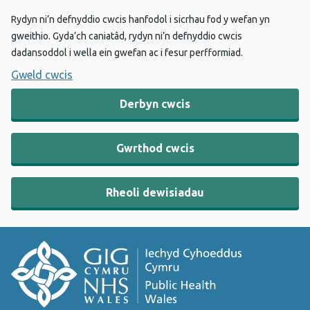
Rydyn ni’n defnyddio cwcis hanfodol i sicrhau fod y wefan yn
gweithio. Gyda’ch caniatâd, rydyn ni’n defnyddio cwcis
dadansoddol i wella ein gwefan ac i fesur perfformiad.
Gweld cwcis
Derbyn cwcis
Gwrthod cwcis
Rheoli dewisiadau