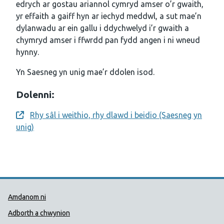
edrych ar gostau ariannol cymryd amser o’r gwaith,
yr effaith a gaiff hyn ar iechyd meddwl, a sut mae’n
dylanwadu ar ein gallu i ddychwelyd i’r gwaith a
chymryd amser i ffwrdd pan fydd angen i ni wneud
hynny.
Yn Saesneg yn unig mae’r ddolen isod.
Dolenni:
Rhy sâl i weithio, rhy dlawd i beidio (Saesneg yn
Opens a new window
unig)
Dolenni Cymorth Iechyd Cyhoedd
Amdanom ni
Adborth a chwynion