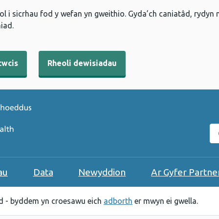
l i sicrhau fod y wefan yn gweithio. Gyda’ch caniatâd, rydyn
iad.
cwcis
Rheoli dewisiadau
C
au
Data
Newyddion
Ar Gyfer Partne
 - byddem yn croesawu eich
adborth
er mwyn ei gwella.