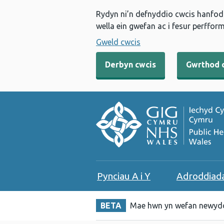
Rydyn ni’n defnyddio cwcis hanfodo
wella ein gwefan ac i fesur perfform
Gweld cwcis
Derbyn cwcis
Gwrthod 
Pynciau A i Y
Adroddiad
BETA
Mae hwn yn wefan newydd