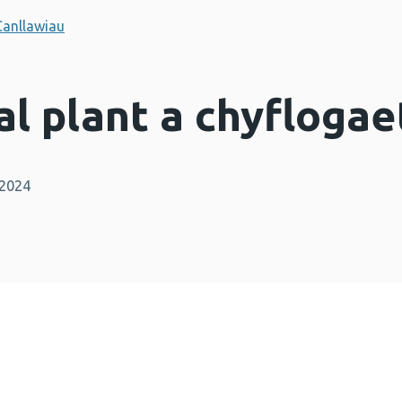
Canllawiau
al plant a chyfloga
 2024