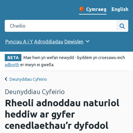
English
– Change 
Cymraeg
Newid iaith y wefan
Chwilio gwefan Iechyd Cyhoeddus Cymru
Chwi
Pynciau A i Y
Adroddiadau
Dewislen
BETA
Mae hwn yn wefan newydd - byddem yn croesawu eich
adborth
er mwyn ei gwella.
Deunyddiau Cyfeirio
Deunyddiau Cyfeirio
Rheoli adnoddau naturiol
heddiw ar gyfer
cenedlaethau’r dyfodol