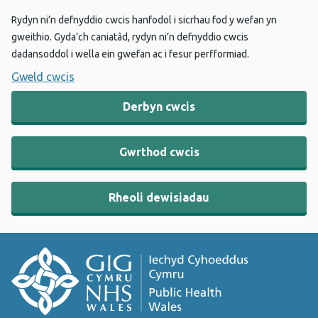
Rydyn ni’n defnyddio cwcis hanfodol i sicrhau fod y wefan yn
gweithio. Gyda’ch caniatâd, rydyn ni’n defnyddio cwcis
dadansoddol i wella ein gwefan ac i fesur perfformiad.
Gweld cwcis
Derbyn cwcis
Gwrthod cwcis
Rheoli dewisiadau