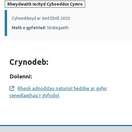
Rhwydwaith Iechyd Cyhoeddus Cymru
Manylion:
Cyhoeddwyd ar: 6ed Ebrill 2020
Math o gyfeiriad:
Strategaeth
Crynodeb:
Dolenni:
Rheoli adnoddau naturiol heddiw ar gyfer
Opens a new window
cenedlaethau'r dyfodol