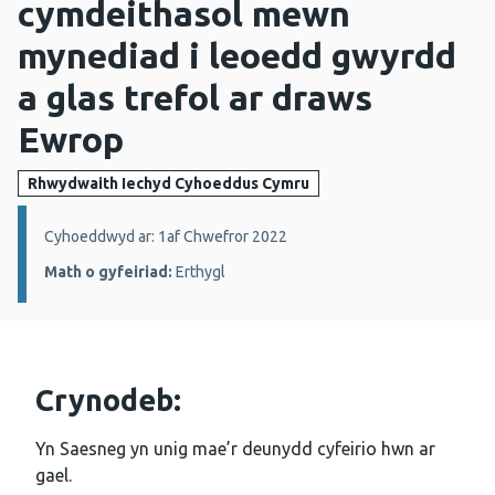
cymdeithasol mewn
mynediad i leoedd gwyrdd
a glas trefol ar draws
Ewrop
Rhwydwaith Iechyd Cyhoeddus Cymru
Manylion:
Cyhoeddwyd ar: 1af Chwefror 2022
Math o gyfeiriad:
Erthygl
Crynodeb:
Yn Saesneg yn unig mae’r deunydd cyfeirio hwn ar
gael.