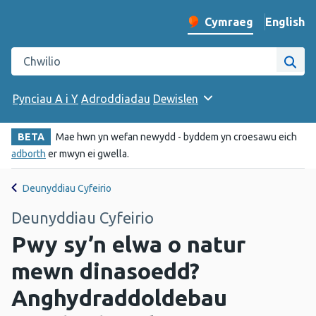
English
– Change 
Cymraeg
Newid iaith y wefan
Chwilio gwefan Iechyd Cyhoeddus Cymru
Chwi
Pynciau A i Y
Adroddiadau
Dewislen
BETA
Mae hwn yn wefan newydd - byddem yn croesawu eich
adborth
er mwyn ei gwella.
Deunyddiau Cyfeirio
Deunyddiau Cyfeirio
Pwy sy’n elwa o natur
mewn dinasoedd?
Anghydraddoldebau