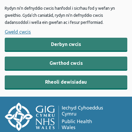
Rydyn ni’n defnyddio cwcis hanfodol i sicrhau fod y wefan yn
gweithio. Gyda’ch caniatâd, rydyn ni’n defnyddio cwcis
dadansoddol i wella ein gwefan ac i fesur perfformiad.
Gweld cwcis
Derbyn cwcis
Gwrthod cwcis
Rheoli dewisiadau