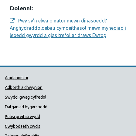
Dolenni:
Pwy sy'n elwa o natur mewn dinasoedd?
Opens a new window
Anghydraddoldebau cymdeithasol mewn mynediad i
leoedd gwyrdd a glas trefol ar draws Ewrop
Dolenni Cymorth Iechyd Cyhoedd
Amdanom ni
Adborth a chwynion
Swyddi gwag cyfredol
Datganiad hygyrchedd
Polisi preifatrwydd
Gwybodaeth cwcis