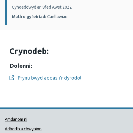
Manylion:
Cyhoeddwyd ar: 8fed Awst 2022
Math o gyfeiriad:
Canllawiau
Crynodeb:
Dolenni:
Prynu bwyd addas i'r dyfodol
Opens a new window
Dolenni Cymorth Iechyd Cyhoedd
Amdanom ni
Adborth a chwynion