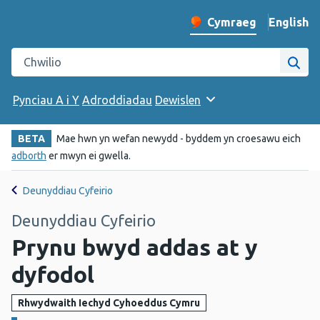
English
– Change 
Cymraeg
Newid iaith y wefan
Chwilio gwefan Iechyd Cyhoeddus Cymru
Chwi
Pynciau A i Y
Adroddiadau
Dewislen
BETA
Mae hwn yn wefan newydd - byddem yn croesawu eich
adborth
er mwyn ei gwella.
Deunyddiau Cyfeirio
Deunyddiau Cyfeirio
Prynu bwyd addas at y
dyfodol
Rhwydwaith Iechyd Cyhoeddus Cymru