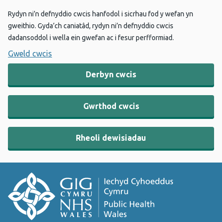
Rydyn ni’n defnyddio cwcis hanfodol i sicrhau fod y wefan yn
gweithio. Gyda’ch caniatâd, rydyn ni’n defnyddio cwcis
dadansoddol i wella ein gwefan ac i fesur perfformiad.
Gweld cwcis
Derbyn cwcis
Gwrthod cwcis
Rheoli dewisiadau