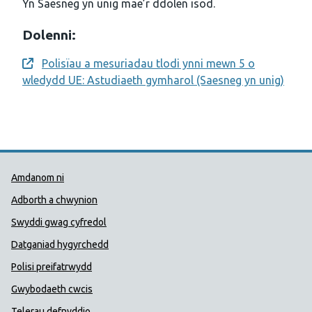
Yn Saesneg yn unig mae’r ddolen isod.
Dolenni:
Polisïau a mesuriadau tlodi ynni mewn 5 o
Opens a new window
wledydd UE: Astudiaeth gymharol (Saesneg yn unig)
Dolenni Cymorth Iechyd Cyhoedd
Amdanom ni
Adborth a chwynion
Swyddi gwag cyfredol
Datganiad hygyrchedd
Polisi preifatrwydd
Gwybodaeth cwcis
Telerau defnyddio