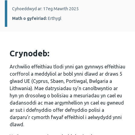
Manylion:
Cyhoeddwyd ar: 17eg Mawrth 2025
Math o gyfeiriad:
Erthygl
Crynodeb:
Archwilio effeithiau tlodi ynni gan gynnwys effeithiau
corfforol a meddyliol ar bobl ynni dlawd ar draws 5
glwad UE (Cyprus, Sbaen, Portiwgal, Bwlgaria a
Lithwania). Mae datrysiadau sy’n canolbwyntio ar
hyn yn drosolwg o bolisïau a mesuriadau yn cael eu
dadansoddi ac mae argymhellion yn cael eu gwneud
ar sut i ddefnyddio offer defnyddio polisi a
darparu’r cymorth fwyaf effeithiol i aelwydydd ynni
dlawd.