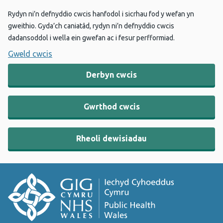
Rydyn ni’n defnyddio cwcis hanfodol i sicrhau fod y wefan yn
gweithio. Gyda’ch caniatâd, rydyn ni’n defnyddio cwcis
dadansoddol i wella ein gwefan ac i fesur perfformiad.
Gweld cwcis
Derbyn cwcis
Gwrthod cwcis
Rheoli dewisiadau