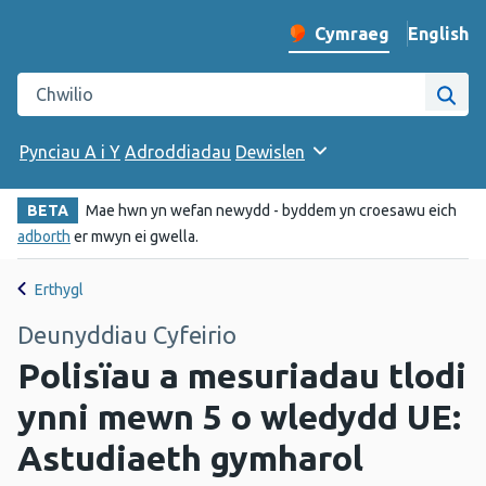
English
– Change 
Cymraeg
Newid iaith y wefan
Chwilio gwefan Iechyd Cyhoeddus Cymru
Chwi
Pynciau A i Y
Adroddiadau
Dewislen
BETA
Mae hwn yn wefan newydd - byddem yn croesawu eich
adborth
er mwyn ei gwella.
Erthygl
Deunyddiau Cyfeirio
Polisïau a mesuriadau tlodi
ynni mewn 5 o wledydd UE:
Astudiaeth gymharol