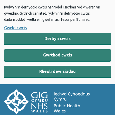
Rydyn ni’n defnyddio cwcis hanfodol i sicrhau fod y wefan yn
gweithio. Gyda’ch caniatâd, rydyn ni’n defnyddio cwcis
dadansoddol i wella ein gwefan ac i fesur perfformiad.
Gweld cwcis
Derbyn cwcis
Gwrthod cwcis
Rheoli dewisiadau