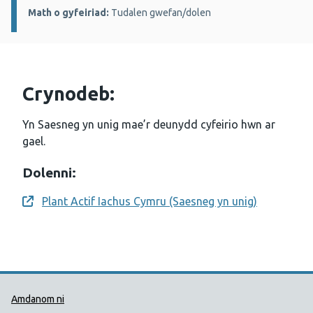
Math o gyfeiriad:
Tudalen gwefan/dolen
Crynodeb:
Yn Saesneg yn unig mae’r deunydd cyfeirio hwn ar
gael.
Dolenni:
Plant Actif Iachus Cymru (Saesneg yn unig)
Opens a new window
Dolenni Cymorth Iechyd Cyhoedd
Amdanom ni