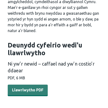
amgylcheddol, cymdeithasol a diwylliannol Cymru.
Mae’r e-ganllaw yn rhoi cyngor ar sut y gallwn
weithredu wrth brynu nwyddau a gwasanaethau gan
ystyried yr hyn sydd ei angen arnom, o ble y daw, pa
mor hir y bydd yn para a’r effaith a gaiff ar bobl,
natur a’r blaned.
Deunydd cyfeirio wedi'u
llawrlwytho
Ni yw’r newid – caffael nad yw’n costio’r
ddaear
PDF, 6 MB
Llawrlwytho PDF