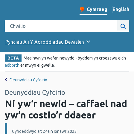
English
– Change 
Cymraeg
Newid iaith y wefan
Chwilio gwefan Iechyd Cyhoeddus Cymru
Chwi
Pynciau A i Y
Adroddiadau
Dewislen
BETA
Mae hwn yn wefan newydd - byddem yn croesawu eich
adborth
er mwyn ei gwella.
Deunyddiau Cyfeirio
Deunyddiau Cyfeirio
Ni yw’r newid – caffael nad
yw’n costio’r ddaear
Manylion:
Cyhoeddwyd ar: 24ain Ionawr 2023