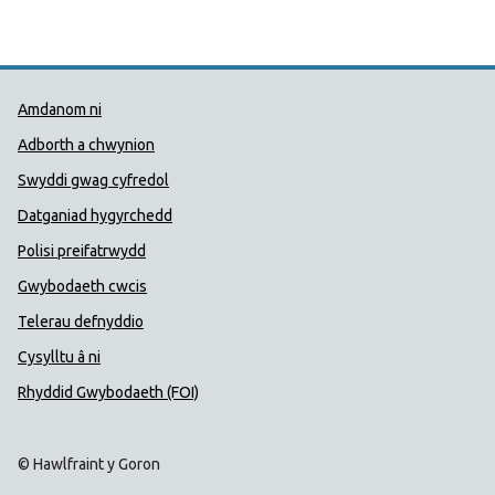
Dolenni Cymorth Iechyd Cyhoedd
Amdanom ni
Adborth a chwynion
Swyddi gwag cyfredol
Datganiad hygyrchedd
Polisi preifatrwydd
Gwybodaeth cwcis
Telerau defnyddio
Cysylltu â ni
Rhyddid Gwybodaeth (FOI)
© Hawlfraint y Goron