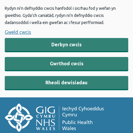
Rydyn ni’n defnyddio cwcis hanfodol i sicrhau fod y wefan yn
gweithio. Gyda’ch caniatâd, rydyn ni’n defnyddio cwcis
dadansoddol i wella ein gwefan ac i fesur perfformiad.
Gweld cwcis
Derbyn cwcis
Gwrthod cwcis
Rheoli dewisiadau