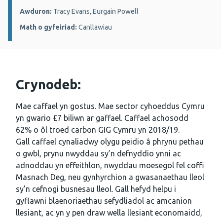
Awduron:
Tracy Evans, Eurgain Powell
Math o gyfeiriad:
Canllawiau
Crynodeb:
Mae caffael yn gostus. Mae sector cyhoeddus Cymru
yn gwario £7 biliwn ar gaffael. Caffael achosodd
62% o ôl troed carbon GIG Cymru yn 2018/19.
Gall caffael cynaliadwy olygu peidio â phrynu pethau
o gwbl, prynu nwyddau sy’n defnyddio ynni ac
adnoddau yn effeithlon, nwyddau moesegol fel coffi
Masnach Deg, neu gynhyrchion a gwasanaethau lleol
sy’n cefnogi busnesau lleol. Gall hefyd helpu i
gyflawni blaenoriaethau sefydliadol ac amcanion
llesiant, ac yn y pen draw wella llesiant economaidd,