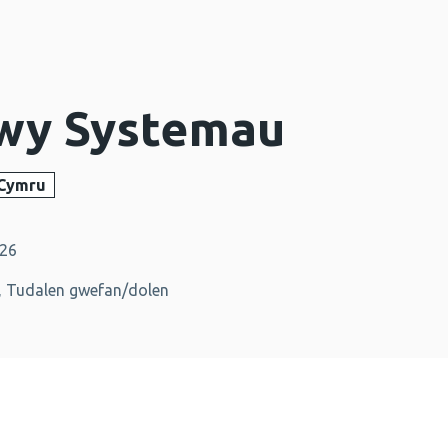
wy Systemau
 Cymru
026
, Tudalen gwefan/dolen