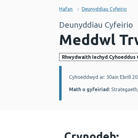
Hafan
Deunyddiau Cyfeirio
Deunyddiau Cyfeirio
Meddwl Tr
Rhwydwaith Iechyd Cyhoeddus
Cyhoeddwyd ar: 30ain Ebrill 2
Manylion:
Math o gyfeiriad:
Strategaeth
Crynodeb: