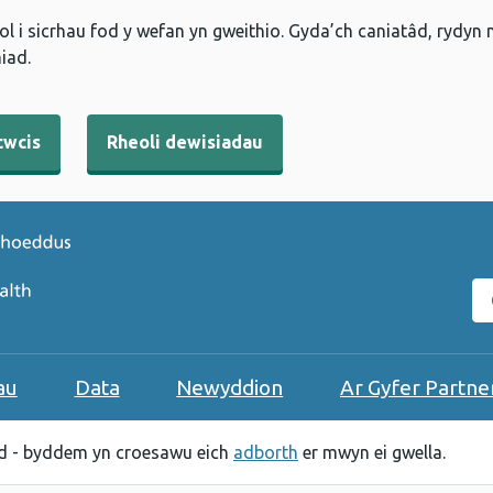
l i sicrhau fod y wefan yn gweithio. Gyda’ch caniatâd, rydyn
iad.
cwcis
Rheoli dewisiadau
C
au
Data
Newyddion
Ar Gyfer Partne
 - byddem yn croesawu eich
adborth
er mwyn ei gwella.