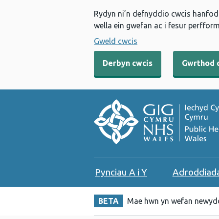
Rydyn ni’n defnyddio cwcis hanfodo
wella ein gwefan ac i fesur perfform
Gweld cwcis
Derbyn cwcis
Gwrthod 
Pynciau A i Y
Adroddiad
BETA
Mae hwn yn wefan newydd