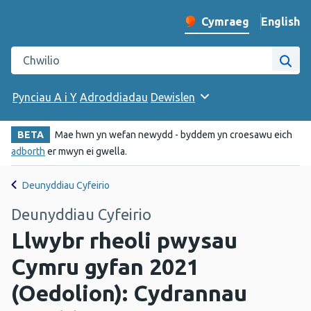
English
– Change 
Cymraeg
Newid iaith y wefan
Chwilio gwefan Iechyd Cyhoeddus Cymru
Chwi
Pynciau A i Y
Adroddiadau
Dewislen
BETA
Mae hwn yn wefan newydd - byddem yn croesawu eich
adborth
er mwyn ei gwella.
Deunyddiau Cyfeirio
Deunyddiau Cyfeirio
Llwybr rheoli pwysau
Cymru gyfan 2021
(Oedolion): Cydrannau