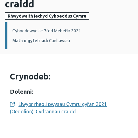
craidd
Rhwydwaith Iechyd Cyhoeddus Cymru
Manylion:
Cyhoeddwyd ar: 7fed Mehefin 2021
Math o gyfeiriad:
Canllawiau
Crynodeb:
Dolenni:
Llwybr rheoli pwysau Cymru gyfan 2021
Opens a new window
(Oedolion): Cydrannau craidd