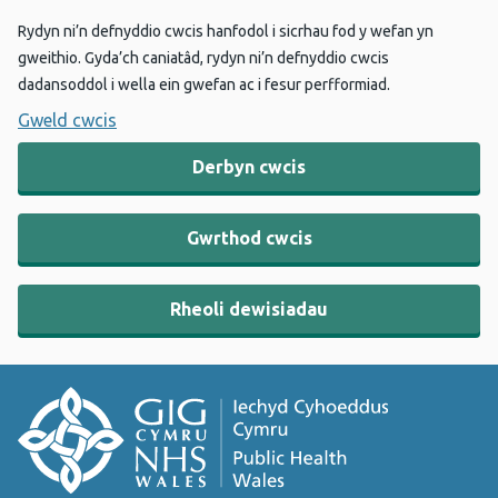
Rydyn ni’n defnyddio cwcis hanfodol i sicrhau fod y wefan yn
gweithio. Gyda’ch caniatâd, rydyn ni’n defnyddio cwcis
dadansoddol i wella ein gwefan ac i fesur perfformiad.
Gweld cwcis
Derbyn cwcis
Gwrthod cwcis
Rheoli dewisiadau